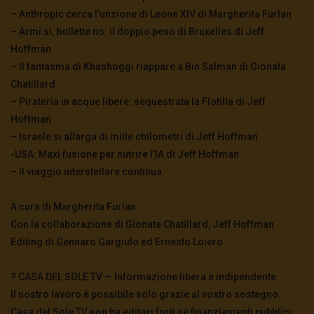
– Anthropic cerca l’unzione di Leone XIV di Margherita Furlan
– Armi sì, bollette no: il doppio peso di Bruxelles di Jeff
Hoffman
– Il fantasma di Khashoggi riappare a Bin Salman di Gionata
Chatillard
– Pirateria in acque libere: sequestrata la Flotilla di Jeff
Hoffman
– Israele si allarga di mille chilometri di Jeff Hoffman
-USA: Maxi fusione per nutrire l’IA di Jeff Hoffman
– Il viaggio interstellare continua
A cura di Margherita Furlan
Con la collaborazione di Gionata Chatillard, Jeff Hoffman
Editing di Gennaro Gargiulo ed Ernesto Loiero
? CASA DEL SOLE TV — Informazione libera e indipendente
Il nostro lavoro è possibile solo grazie al vostro sostegno.
Casa del Sole TV non ha editori forti né finanziamenti pubblici: