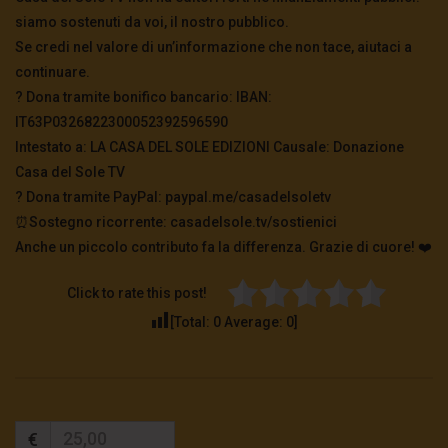
siamo sostenuti da voi, il nostro pubblico.
Se credi nel valore di un’informazione che non tace, aiutaci a
continuare.
? Dona tramite bonifico bancario: IBAN:
IT63P0326822300052392596590
Intestato a: LA CASA DEL SOLE EDIZIONI Causale: Donazione
Casa del Sole TV
?️ Dona tramite PayPal: paypal.me/casadelsoletv
⏰Sostegno ricorrente: casadelsole.tv/sostienici
Anche un piccolo contributo fa la differenza. Grazie di cuore! ❤️
Click to rate this post!
[Total:
0
Average:
0
]
€