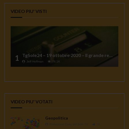
VIDEO PIU' VISTI
TgSole24 – 19 ottobre 2020 – Il grande reset
1
Jeff Hoffman
78.1K
VIDEO PIU' VOTATI
Geopolitica
Redazione Casa del Sole TV
1K