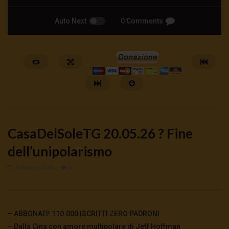
Auto Next
0 Comments
CasaDelSoleTG 20.05.26 ? Fine
dell’unipolarismo
20 Maggio 2026
0
Watch Later
🔴DRONI SI SCORTE NO | TG 05.08.26
🔴La borsa o la guerra | 
5 Agosto 2026
4 Agosto 2026
- LUD:
4 Agost
– ABBONATI! 110.000 ISCRITTI ZERO PADRONI
0
36
0
0
0
268
0
0
– Dalla Cina con amore multipolare di Jeff Hoffman