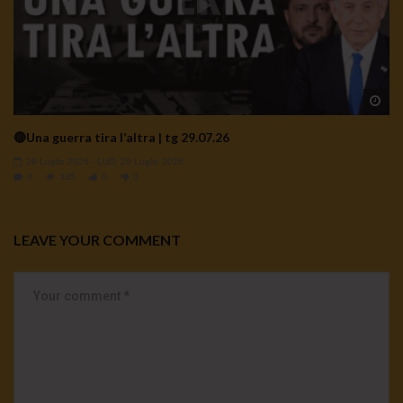
Wa
🔴Una guerra tira l’altra | tg 29.07.26
29 Luglio 2026
- LUD:
29 Luglio 2026
0
335
0
0
LEAVE YOUR COMMENT