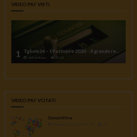
VIDEO PIU' VISTI
TgSole24 – 19 ottobre 2020 – Il grande reset
1
Jeff Hoffman
78.1K
VIDEO PIU' VOTATI
Geopolitica
Redazione Casa del Sole TV
1K