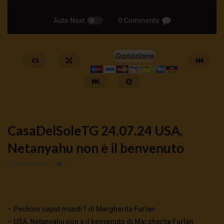
Auto Next
0 Comments
CasaDelSoleTG 24.07.24 USA,
Netanyahu non è il benvenuto
24 Luglio 2024
0
Watch Later
🔴DRONI SI SCORTE NO | TG 05.08.26
🔴La borsa o la guerra | 
5 Agosto 2026
4 Agosto 2026
- LUD:
4 Agost
– Pechino caput mundi? di Margherita Furlan
0
56
0
0
0
279
0
0
– USA, Netanyahu non è il benvenuto di Margherita Furlan