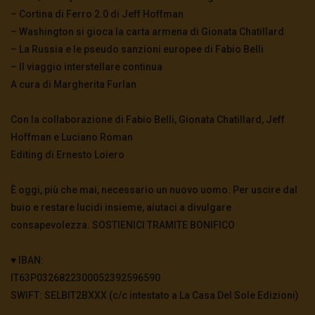
– Cortina di Ferro 2.0 di Jeff Hoffman
– Washington si gioca la carta armena di Gionata Chatillard
– La Russia e le pseudo sanzioni europee di Fabio Belli
– Il viaggio interstellare continua
A cura di Margherita Furlan
Con la collaborazione di Fabio Belli, Gionata Chatillard, Jeff
Hoffman e Luciano Roman
Editing di Ernesto Loiero
È oggi, più che mai, necessario un nuovo uomo. Per uscire dal
buio e restare lucidi insieme, aiutaci a divulgare
consapevolezza. SOSTIENICI TRAMITE BONIFICO
♥️ IBAN:
IT63P0326822300052392596590
SWIFT: SELBIT2BXXX (c/c intestato a La Casa Del Sole Edizioni)