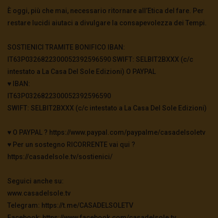
È oggi, più che mai, necessario ritornare all’Etica del fare. Per
restare lucidi aiutaci a divulgare la consapevolezza dei Tempi.
SOSTIENICI TRAMITE BONIFICO IBAN:
IT63P0326822300052392596590 SWIFT: SELBIT2BXXX (c/c
intestato a La Casa Del Sole Edizioni) O PAYPAL
♥️ IBAN:
IT63P0326822300052392596590
SWIFT: SELBIT2BXXX (c/c intestato a La Casa Del Sole Edizioni)
♥️ O PAYPAL ? https://www.paypal.com/paypalme/casadelsoletv
♥️ Per un sostegno RICORRENTE vai qui ?
https://casadelsole.tv/sostienici/
Seguici anche su:
www.casadelsole.tv
Telegram: https://t.me/CASADELSOLETV
Facebook: https://www.facebook.com/casadelsole.tv