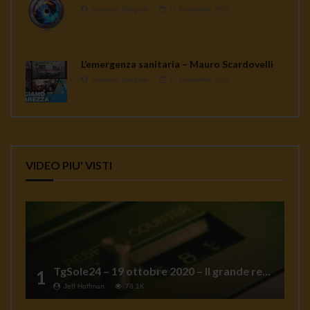
Gennaro Gargiulo
17 Novembre 2020
L’emergenza sanitaria – Mauro Scardovelli
Gennaro Gargiulo
17 Novembre 2020
VIDEO PIU' VISTI
TgSole24 – 19 ottobre 2020 – Il grande reset
1
Jeff Hoffman
78.1K