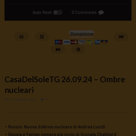
Auto Next
0 Comments
CasaDelSoleTG 26.09.24 – Ombre
nucleari
26 Settembre 2024
0
Watch Later
🔴DRONI SI SCORTE NO | TG 05.08.26
🔴La borsa o la guerra | 
5 Agosto 2026
4 Agosto 2026
- LUD:
4 Agost
– Russia: Nuova dottrina nucleare di Andrea Lucidi
0
33
0
0
0
266
0
0
– Russia e Yemen sempre più vicini di Gionata Chatillard