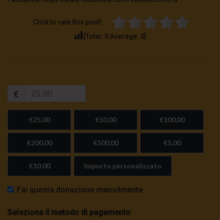
Click to rate this post!
[Total:
0
Average:
0
]
€
€25,00
€50,00
€100,00
€200,00
€500,00
€5,00
€10,00
Importo personalizzato
Fai questa donazione mensilmente
Seleziona il metodo di pagamento