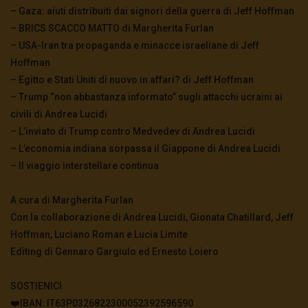
– Gaza: aiuti distribuiti dai signori della guerra di Jeff Hoffman
– BRICS SCACCO MATTO di Margherita Furlan
– USA-Iran tra propaganda e minacce israeliane di Jeff
Hoffman
– Egitto e Stati Uniti di nuovo in affari? di Jeff Hoffman
– Trump “non abbastanza informato” sugli attacchi ucraini ai
civili di Andrea Lucidi
– L’inviato di Trump contro Medvedev di Andrea Lucidi
– L’economia indiana sorpassa il Giappone di Andrea Lucidi
– Il viaggio interstellare continua
A cura di Margherita Furlan
Con la collaborazione di Andrea Lucidi, Gionata Chatillard, Jeff
Hoffman, Luciano Roman e Lucia Limite
Editing di Gennaro Gargiulo ed Ernesto Loiero
SOSTIENICI
❤️IBAN: IT63P0326822300052392596590