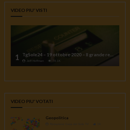
VIDEO PIU' VISTI
TgSole24 – 19 ottobre 2020 – Il grande reset
1
Jeff Hoffman
78.1K
VIDEO PIU' VOTATI
Geopolitica
Redazione Casa del Sole TV
1K