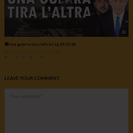
Wa
🔴Una guerra tira l’altra | tg 29.07.26
29 Luglio 2026
- LUD:
29 Luglio 2026
0
349
0
0
LEAVE YOUR COMMENT