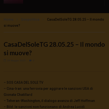
ETIOPIA MISERIA E SFRUTTAMENTO
COLONIALE
Home
Geopolitica
CasaDelSoleTG 28.05.25 – Il mondo
1.6K
0
si muove?
Gli interessi italiani nella diga piu grande
d’Africa
CasaDelSoleTG 28.05.25 – Il mondo
1.6K
0
si muove?
Canna da zucchero e biocarburante il nuovo
28 Maggio 2025
0
business spazza via le tribù etiopi
1.7K
0
– SOS CASA DEL SOLE TV
– Cina-Iran: una ferrovia per aggirare le sanzioni USA di
Gionata Chatillard
– Teheran-Washington, il dialogo avanza di Jeff Hoffman
– Bild: le sanzioni non funzionano di Andrea Lucidi