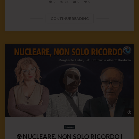
0
34
0
0
CONTINUE READING
Wa
Levante
☢️ NUCLEARE, NON SOLO RICORDO |