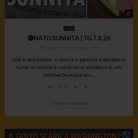
Wa
Levante
🔴NATO SUNNITA | TG 7.8.26
7 Agosto 2026
- LUD:
7 Agosto 2026
USA-Arabia Saudita: si spezza la garanzia di Margherita
Furlan Un articolo 5 sunnita nasce alla Mecca di Jeff
Hoffman Da un post ano...
0
138
0
0
CONTINUE READING