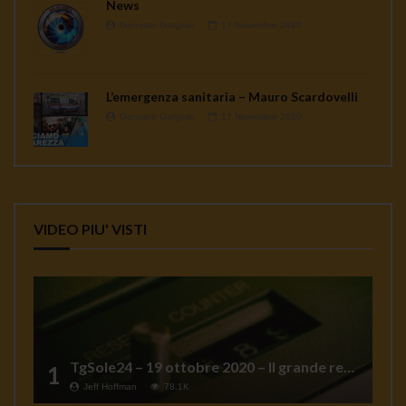
News
Gennaro Gargiulo
17 Novembre 2020
L’emergenza sanitaria – Mauro Scardovelli
Gennaro Gargiulo
17 Novembre 2020
VIDEO PIU' VISTI
TgSole24 – 19 ottobre 2020 – Il grande reset
1
Jeff Hoffman
78.1K