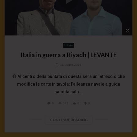
Wa
Levante
Italia in guerra a Riyadh | LEVANTE
31 Luglio 2026
🔴 Al centro della puntata di questa sera un intreccio che
modifica le carte in tavola: l’alleanza navale a guida
saudita nata...
0
111
0
0
CONTINUE READING