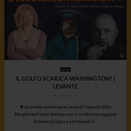
Wa
Levante
IL GOLFO SCARICA WASHINGTON? |
LEVANTE
7 Agosto 2026
🌍 A Levante questa sera, venerdì 7 agosto 2026,
Margherita Furlan dialoga con lo scrittore e saggista
Roberto Quaglia e con Hanieh T...