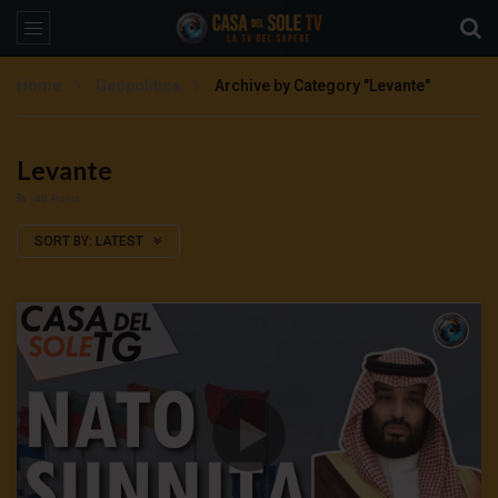
Home
Geopolitica
Archive by Category "Levante"
Levante
48 Posts
SORT BY:
LATEST