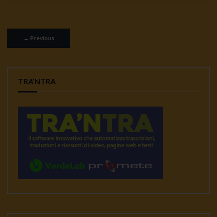
←
Previous
TRA’NTRA