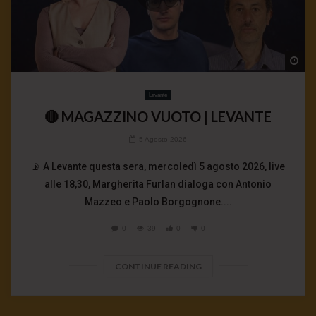
Wa
Levante
🔴 MAGAZZINO VUOTO | LEVANTE
5 Agosto 2026
📡 A Levante questa sera, mercoledì 5 agosto 2026, live
alle 18,30, Margherita Furlan dialoga con Antonio
Mazzeo e Paolo Borgognone....
0
39
0
0
CONTINUE READING