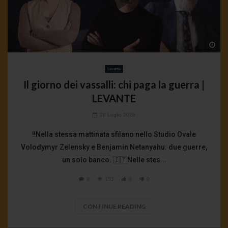
Wa
Levante
Il giorno dei vassalli: chi paga la guerra |
LEVANTE
28 Luglio 2026
‼️Nella stessa mattinata sfilano nello Studio Ovale
Volodymyr Zelensky e Benjamin Netanyahu: due guerre,
un solo banco. 🇮🇹Nelle stes...
0
153
0
0
CONTINUE READING