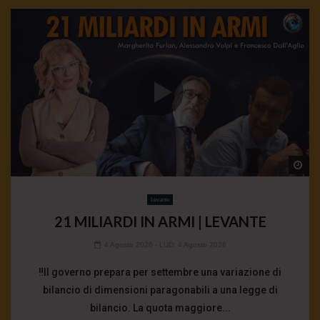
Wa
Levante
21 MILIARDI IN ARMI | LEVANTE
4 Agosto 2026
- LUD:
4 Agosto 2026
‼️Il governo prepara per settembre una variazione di
bilancio di dimensioni paragonabili a una legge di
bilancio. La quota maggiore...