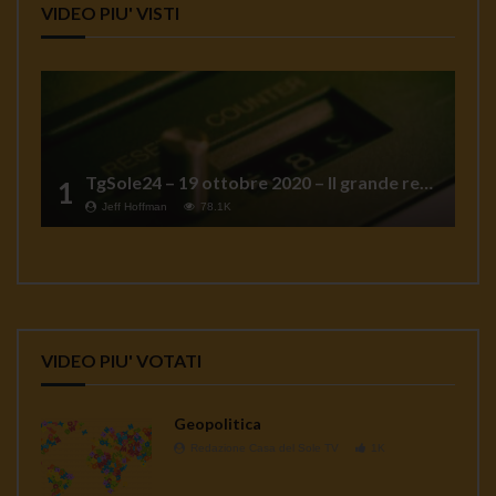
VIDEO PIU' VISTI
TgSole24 – 19 ottobre 2020 – Il grande reset
1
Jeff Hoffman
78.1K
VIDEO PIU' VOTATI
Geopolitica
Redazione Casa del Sole TV
1K