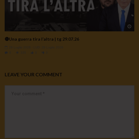
Wa
🔴Una guerra tira l’altra | tg 29.07.26
29 Luglio 2026
- LUD:
29 Luglio 2026
0
335
0
0
LEAVE YOUR COMMENT