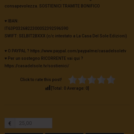
consapevolezza. SOSTIENICI TRAMITE BONIFICO
♥️ IBAN:
IT63P0326822300052392596590
SWIFT: SELBIT2BXXX (c/c intestato a La Casa Del Sole Edizioni)
♥️ O PAYPAL ? https://www.paypal.com/paypalme/casadelsoletv
♥️ Per un sostegno RICORRENTE vai qui ?
https://casadelsole.tv/sostienici/
Click to rate this post!
[Total:
0
Average:
0
]
€