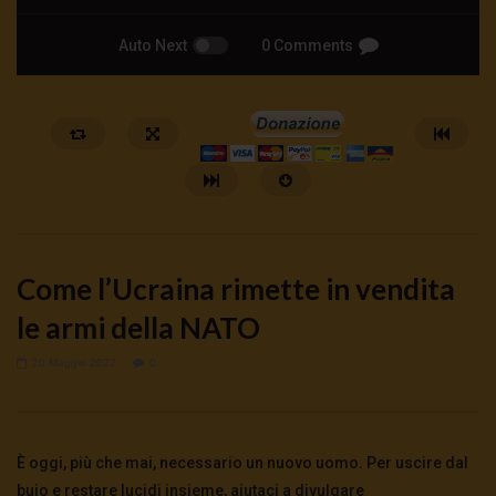
Auto Next
0 Comments
Come l’Ucraina rimette in vendita
le armi della NATO
20 Maggio 2022
0
Watch Later
🔴DRONI SI SCORTE NO | TG 05.08.26
🔴La borsa o la guerra | 
5 Agosto 2026
4 Agosto 2026
- LUD:
4 Agost
È oggi, più che mai, necessario un nuovo uomo. Per uscire dal
0
51
0
0
0
275
0
0
buio e restare lucidi insieme, aiutaci a divulgare