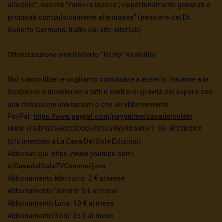
allodole”, nonché ”rumore bianco”, opportunamente generati e
propinati compulsivamente alle masse” (pensiero del Dr.
Roberto Germano, tratto dal sito Alterlab)
Ottimizzazione web Roberto “Rasty” Rastellini
Noi siamo liberi e vogliamo continuare a esserlo, insieme a te.
Sostienici e diventeremo tutti il centro di gravità del sapere con
una donazione una tantum o con un abbonamento.
PayPal:
https://www.paypal.
com/paypalme/casadelsoletv
IBAN: IT63P0326822300052392596590 SWIFT: SELBIT2BXXX
(c/c intestato a La Casa Del Sole Edizioni)
Abbonati qui:
https://www.youtube.com/
c/CasadelSoleTVChannel/join
Abbonamento Mercurio: 2 € al mese
Abbonamento Venere: 5 € al mese
Abbonamento Luna: 10 € al mese
Abbonamento Sole: 25 € al mese