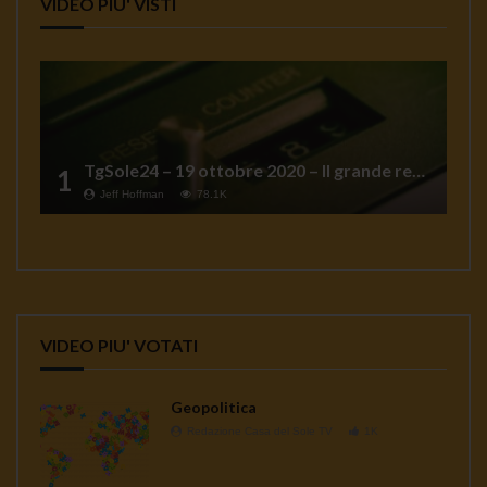
VIDEO PIU' VISTI
TgSole24 – 19 ottobre 2020 – Il grande reset
1
Jeff Hoffman
78.1K
VIDEO PIU' VOTATI
Geopolitica
Redazione Casa del Sole TV
1K