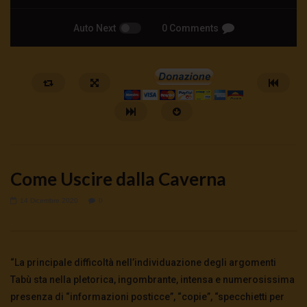
Auto Next
0 Comments
Come Uscire dalla Caverna
14 Dicembre 2020
0
Watch Later
Cinema, mito e potere: come ci
Putrino: coscienti o sch
“La principale difficoltà nell’individuazione degli argomenti
preparano alla guerra
5 Agosto 2026
- LUD:
4 Agost
Tabù sta nella pletorica, ingombrante, intensa e numerosissima
0
137
0
0
5 Agosto 2026
- LUD:
4 Agosto 2026
presenza di “informazioni posticce”, “copie”, “specchietti per
0
126
0
0