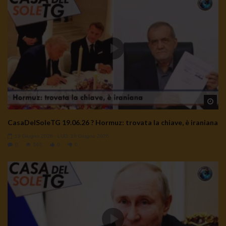
Wa
CasaDelSoleTG 19.06.26 ? Hormuz: trovata la chiave, è iraniana
19 Giugno 2026
- LUD:
19 Giugno 2026
0
562
0
0