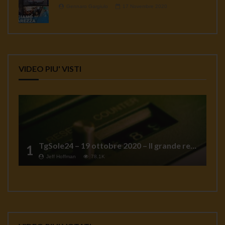
Gennaro Gargiulo
17 Novembre 2020
VIDEO PIU' VISTI
TgSole24 – 19 ottobre 2020 – Il grande reset
1
Jeff Hoffman
78.1K