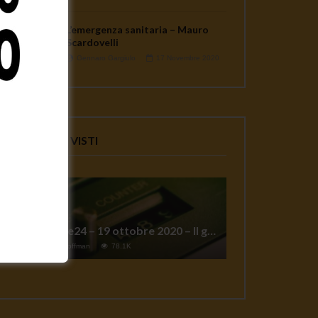
L’emergenza sanitaria – Mauro
Scardovelli
Gennaro Gargiulo
17 Novembre 2020
VIDEO PIU' VISTI
TgSole24 – 19 ottobre 2020 – Il grande reset
1
Jeff Hoffman
78.1K