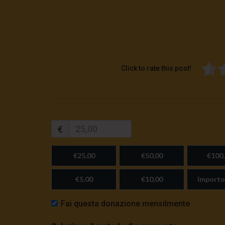
Click to rate this post!
€
€25,00
€50,00
€100,
€5,00
€10,00
Importo
Fai questa donazione mensilmente