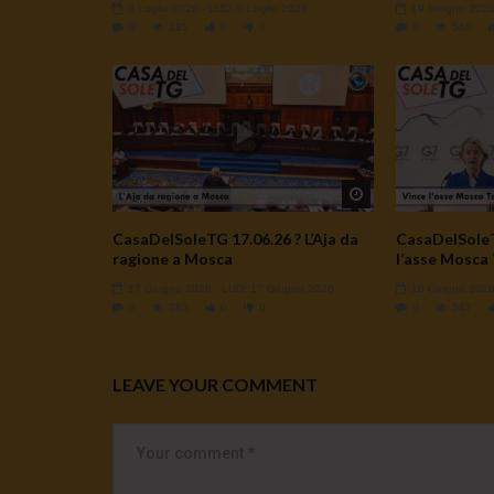
6 Luglio 2026
- LUD:
6 Luglio 2026
19 Giugno 202
0
181
0
0
0
568
Watch Later
CasaDelSoleTG 17.06.26 ? L’Aja da
CasaDelSoleT
ragione a Mosca
l’asse Mosca
17 Giugno 2026
- LUD:
17 Giugno 2026
16 Giugno 202
0
283
0
0
0
547
LEAVE YOUR COMMENT