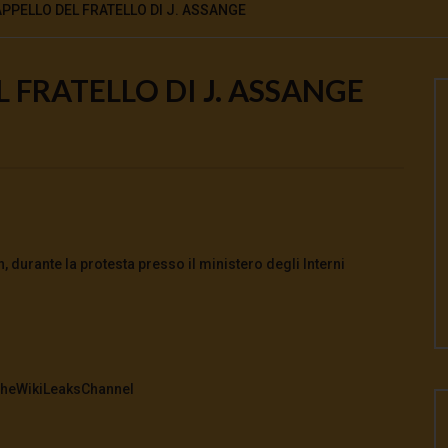
PPELLO DEL FRATELLO DI J. ASSANGE
 FRATELLO DI J. ASSANGE
Watch Later
leTG 19.06.26 ? Hormuz:
CasaDelSoleTG 18.06.26 ? Putin tro
chiave, è iraniana
sponde in Asia
2026
- LUD:
19 Giugno 2026
18 Giugno 2026
- LUD:
18 Giugno 2026
0
0
0
721
0
0
, durante la protesta presso il ministero degli Interni
 TheWikiLeaksChannel