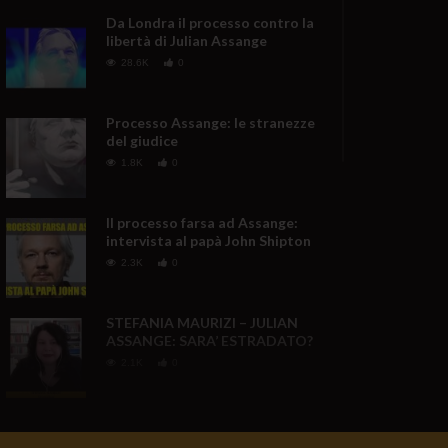
Da Londra il processo contro la
libertà di Julian Assange
28.6K
0
Processo Assange: le stranezze
del giudice
1.8K
0
Il processo farsa ad Assange:
intervista al papà John Shipton
2.3K
0
STEFANIA MAURIZI – JULIAN
ASSANGE: SARA’ ESTRADATO?
2.1K
0
È LA REPUBBLICA DI ISRAELE
3.1K
312