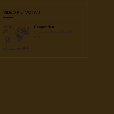
VIDEO PIU' VOTATI
Geopolitica
Redazione Casa del Sole TV
1K
ater