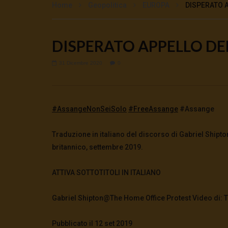
Home
Geopolitica
EUROPA
DISPERATO A
DISPERATO APPELLO DEL
Watch Later
?Washington mette l’Europa alla
CasaDelSo
31 Dicembre 2020
0
gogna | tg 6.7.26
trovata la 
6 Luglio 2026
- LUD:
6 Luglio 2026
19 Giugno 
0
181
0
0
0
568
#AssangeNonSeiSolo
#FreeAssange
#Assange
Traduzione in italiano del discorso di Gabriel Shipton
britannico, settembre 2019.
ATTIVA SOTTOTITOLI IN ITALIANO
Gabriel Shipton@The Home Office Protest Video di:
Pubblicato il 12 set 2019