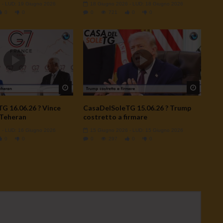
6
- LUD:
19 Giugno 2026
18 Giugno 2026
- LUD:
18 Giugno 2026
0
0
0
721
0
0
Watch Later
Watch L
G 16.06.26 ? Vince
CasaDelSoleTG 15.06.26 ? Trump
 Teheran
costretto a firmare
6
- LUD:
16 Giugno 2026
15 Giugno 2026
- LUD:
15 Giugno 2026
0
0
0
297
0
0