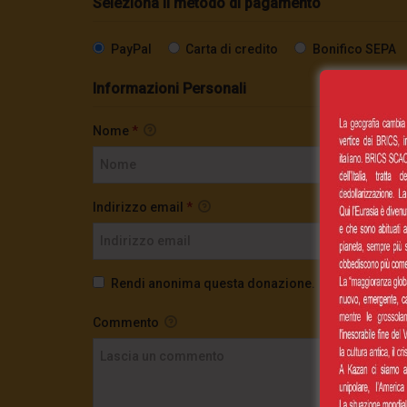
Seleziona il metodo di pagamento
PayPal
Carta di credito
Bonifico SEPA
Informazioni Personali
Nome
*
Indirizzo email
*
Rendi anonima questa donazione.
Commento