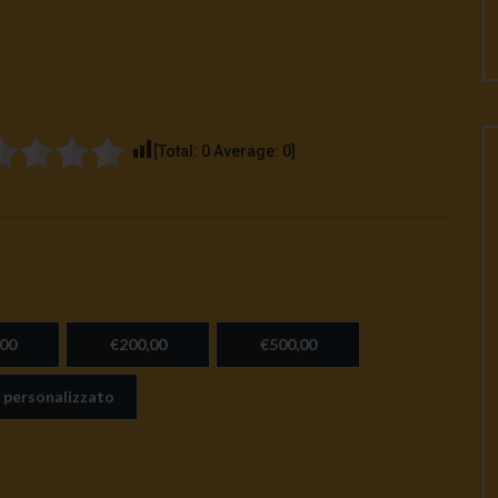
[Total:
0
Average:
0
]
00
€200,00
€500,00
 personalizzato