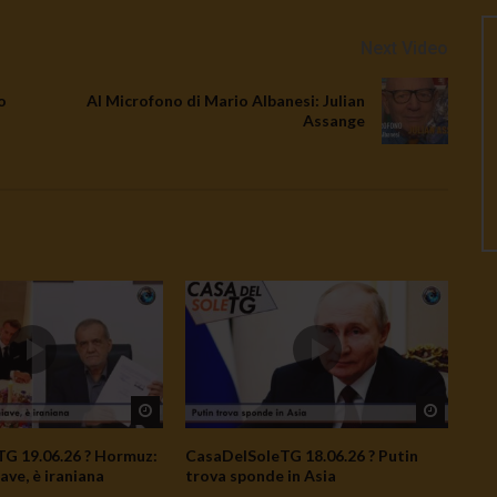
Next Video
o
Al Microfono di Mario Albanesi: Julian
Assange
Watch Later
Watch L
G 19.06.26 ? Hormuz:
CasaDelSoleTG 18.06.26 ? Putin
ave, è iraniana
trova sponde in Asia