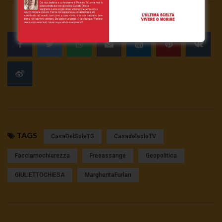
TAGS
CasaDelSoleTG
CasadelsoleTV
Facciamochiarezza
Freeassange
Geopolitica
GIULIETTOCHIESA
MargheritaFurlan