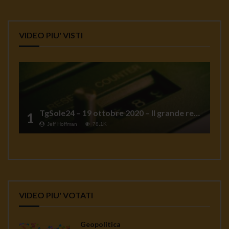
VIDEO PIU' VISTI
TgSole24 – 19 ottobre 2020 – Il grande reset
1
Jeff Hoffman
78.1K
VIDEO PIU' VOTATI
Geopolitica