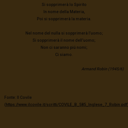
Si sopprimerà lo Spirito
In nome della Materia,
Poi si sopprimerà la materia.
Nel nome del nulla si sopprimerà l’uomo;
Si sopprimerà il nome dell’uomo;
Non ci saranno piú nomi;
Ci siamo.
Armand Robin (1945/6)
Fonte: Il Covile
(
https://www.ilcovile.it/scritti/COVILE_B_585_Inglese_7_Robin.pdf