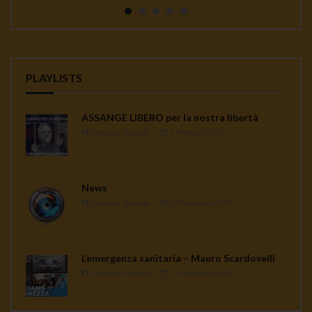
continua a seminare co...
PLAYLISTS
ASSANGE LIBERO per la nostra libertà
Gennaro Gargiulo
1 Febbraio 2021
News
Gennaro Gargiulo
17 Novembre 2020
L’emergenza sanitaria – Mauro Scardovelli
Gennaro Gargiulo
17 Novembre 2020