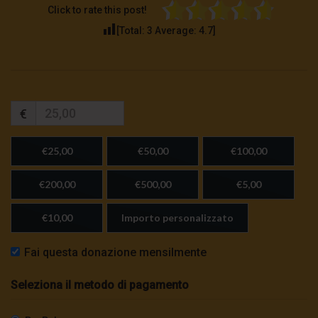
Click to rate this post!
[Total:
3
Average:
4.7
]
€
€25,00
€50,00
€100,00
€200,00
€500,00
€5,00
€10,00
Importo personalizzato
Fai questa donazione mensilmente
Seleziona il metodo di pagamento