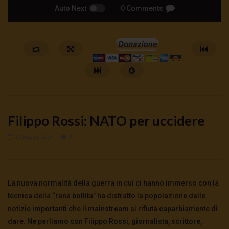
Auto Next
0 Comments
Filippo Rossi: NATO per uccidere
21 Maggio 2024
0
Watch Later
Cinema, mito e potere: come ci
Putrino: coscienti o sch
La nuova normalità della guerra in cui ci hanno immerso con la
preparano alla guerra
5 Agosto 2026
- LUD:
4 Agost
tecnica della “rana bollita” ha distratto la popolazione dalle
0
144
0
0
5 Agosto 2026
- LUD:
4 Agosto 2026
notizie importanti che il mainstream si rifiuta caparbiamente di
0
149
0
0
dare. Ne parliamo con Filippo Rossi, giornalista, scrittore,