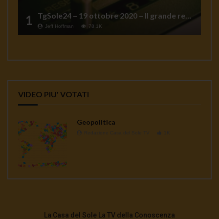
TgSole24 – 19 ottobre 2020 – Il grande reset
1
Jeff Hoffman
78.1K
VIDEO PIU' VOTATI
Geopolitica
Redazione Casa del Sole TV
1K
La Casa del Sole La TV della Conoscenza