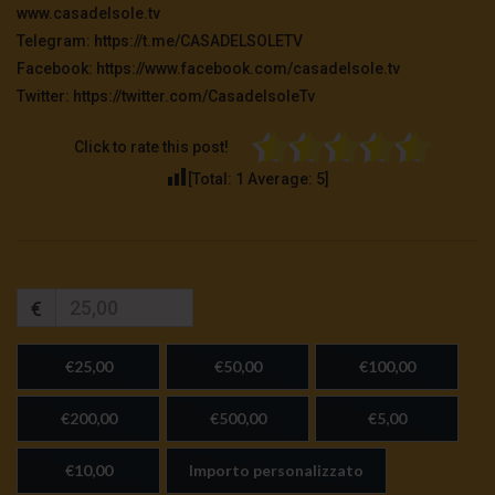
www.casadelsole.tv
Telegram: https://t.me/CASADELSOLETV
Facebook: https://www.facebook.com/casadelsole.tv
Twitter: https://twitter.com/CasadelsoleTv
Click to rate this post!
[Total:
1
Average:
5
]
€
€25,00
€50,00
€100,00
€200,00
€500,00
€5,00
€10,00
Importo personalizzato