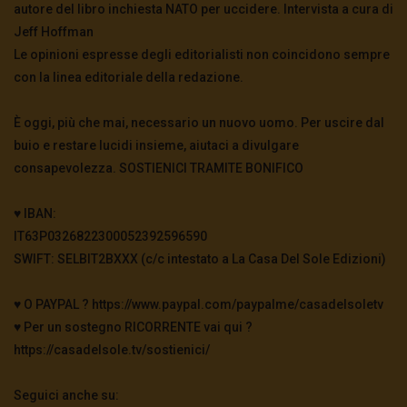
autore del libro inchiesta NATO per uccidere. Intervista a cura di
Jeff Hoffman
Le opinioni espresse degli editorialisti non coincidono sempre
con la linea editoriale della redazione.
È oggi, più che mai, necessario un nuovo uomo. Per uscire dal
buio e restare lucidi insieme, aiutaci a divulgare
consapevolezza. SOSTIENICI TRAMITE BONIFICO
♥️ IBAN:
IT63P0326822300052392596590
SWIFT: SELBIT2BXXX (c/c intestato a La Casa Del Sole Edizioni)
♥️ O PAYPAL ? https://www.paypal.com/paypalme/casadelsoletv
♥️ Per un sostegno RICORRENTE vai qui ?
https://casadelsole.tv/sostienici/
Seguici anche su: