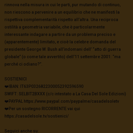
Scardovelli intervista Luigi Cavanna
rinnova nella misura in cui le parti, pur mutando di continuo,
2.4K
121
non riescono a pervenire a un equilibrio che ne manifesti la
rispettiva complementarità rispetto all’altra. Una reciproca
ostilità a geometria variabile, che è particolarmente
A marzo si sapeva già tutto – Mauro
Scardovelli commenta il Dott. Pierluigi Viale
interessante indagare a partire da un problema preciso e
3K
164
(apparentemente) limitato, e cioè la celebre domanda del
presidente George W. Bush all’indomani dell’ “atto di guerra
globale” (o come tale avvertito) dell’11 settembre 2001: “ma
Paura della pandemia o pandemia di paura?
– Mauro Scardovelli commenta Giorgio Palù
perché ci odiano?”.
4.9K
0
SOSTIENICI
❤️IBAN: IT63P0326822300052392596590
SWIFT: SELBIT2BXXX (c/c intestato a La Casa Del Sole Edizioni)
❤️PAYPAL https://www.paypal.com/paypalme/casadelsoletv
❤️Per un sostegno RICORRENTE vai qui
https://casadelsole.tv/sostienici/
Seguici anche su: