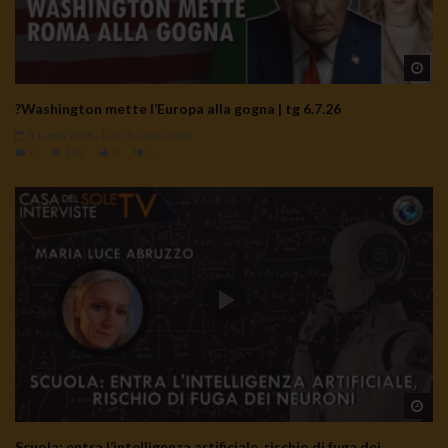
Wa
?Washington mette l’Europa alla gogna | tg 6.7.26
6 Luglio 2026
- LUD:
6 Luglio 2026
0
181
0
0
Wa
Scuola: entra l’intelligenza artificiale, rischio di fuga dei