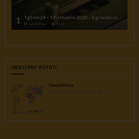
TgSole24 – 19 ottobre 2020 – Il grande reset
1
Jeff Hoffman
78.1K
VIDEO PIU' VOTATI
Geopolitica
Redazione Casa del Sole TV
1K