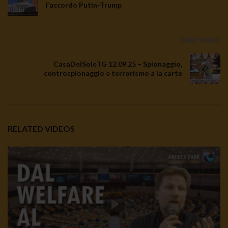
l’accordo Putin-Trump
Next Video
CasaDelSoleTG 12.09.25 – Spionaggio,
controspionaggio e terrorismo a la carte
RELATED VIDEOS