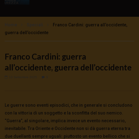
Ciò che tutti dovrebbero sapere
sull’emergenza – Mauro Scardovelli e
Stefano Manera
Home
Speciali
Franco Cardini: guerra all’occidente,
2.4K
0
guerra dell’occidente
Parlano i medici di base: la testimonianza di
Andrea Mangiagalli
Franco Cardini: guerra
4.1K
0
all’occidente, guerra dell’occidente
Mascherine all’aperto: costi e benefici –
13 Settembre 2025
0
Mauro Scardovelli commenta Alberto
Donzelli
3.6K
0
Le guerre sono eventi episodici, che in generale si concludono
Emergenza sanitaria: La sintesi di Mauro
Scardovelli
con la vittoria di un soggetto e la sconfitta del suo nemico.
4.4K
0
“Guerra”, al singolare, implica invece un evento necessario,
inevitabile. Tra Oriente e Occidente non si dà guerra eterna tra
due duellanti sempre uguali: piuttosto un evento bellico che si
Si potevano salvare molte vite – Mauro