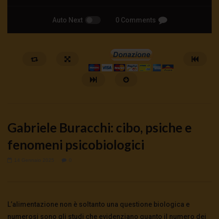
Auto Next
0 Comments
Gabriele Buracchi: cibo, psiche e
fenomeni psicobiologici
14 Gennaio 2025
0
Watch Later
Cinema, mito e potere: come ci
Putrino: coscienti o sch
preparano alla guerra
5 Agosto 2026
- LUD:
4 Agost
L’alimentazione non è soltanto una questione biologica e
0
146
0
0
5 Agosto 2026
- LUD:
4 Agosto 2026
0
152
0
0
numerosi sono gli studi che evidenziano quanto il numero dei