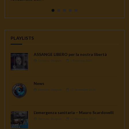
continua a seminare co...
PLAYLISTS
ASSANGE LIBERO per la nostra libertà
Gennaro Gargiulo
1 Febbraio 2021
News
Gennaro Gargiulo
17 Novembre 2020
L’emergenza sanitaria – Mauro Scardovelli
Gennaro Gargiulo
17 Novembre 2020