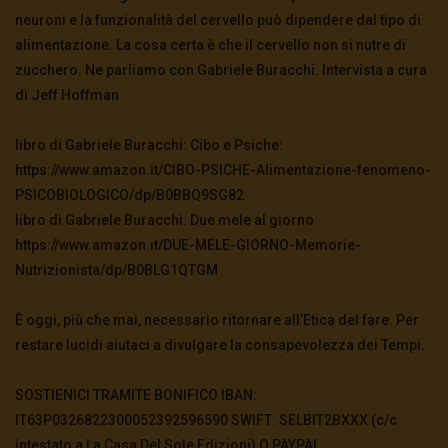
neuroni e la funzionalità del cervello può dipendere dal tipo di
alimentazione. La cosa certa è che il cervello non si nutre di
zucchero. Ne parliamo con Gabriele Buracchi. Intervista a cura
di Jeff Hoffman
libro di Gabriele Buracchi: Cibo e Psiche:
https://www.amazon.it/CIBO-PSICHE-Alimentazione-fenomeno-
PSICOBIOLOGICO/dp/B0BBQ9SG82
libro di Gabriele Buracchi: Due mele al giorno
https://www.amazon.it/DUE-MELE-GIORNO-Memorie-
Nutrizionista/dp/B0BLG1QTGM
È oggi, più che mai, necessario ritornare all’Etica del fare. Per
restare lucidi aiutaci a divulgare la consapevolezza dei Tempi.
SOSTIENICI TRAMITE BONIFICO IBAN:
IT63P0326822300052392596590 SWIFT: SELBIT2BXXX (c/c
intestato a La Casa Del Sole Edizioni) O PAYPAL