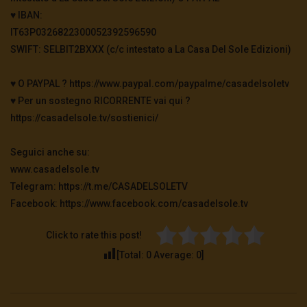
♥️ IBAN:
IT63P0326822300052392596590
SWIFT: SELBIT2BXXX (c/c intestato a La Casa Del Sole Edizioni)
♥️ O PAYPAL ? https://www.paypal.com/paypalme/casadelsoletv
♥️ Per un sostegno RICORRENTE vai qui ?
https://casadelsole.tv/sostienici/
Seguici anche su:
www.casadelsole.tv
Telegram: https://t.me/CASADELSOLETV
Facebook: https://www.facebook.com/casadelsole.tv
Click to rate this post!
[Total:
0
Average:
0
]