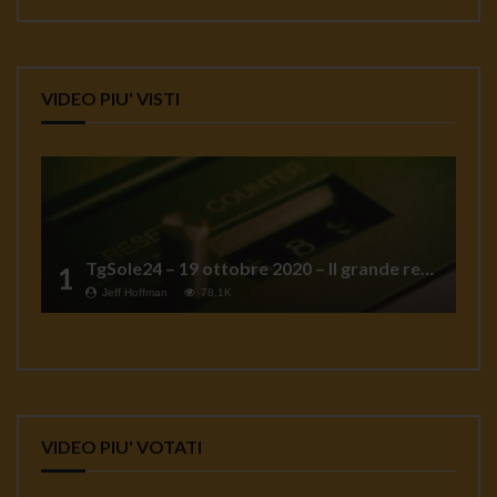
VIDEO PIU' VISTI
TgSole24 – 19 ottobre 2020 – Il grande reset
1
Jeff Hoffman
78.1K
VIDEO PIU' VOTATI