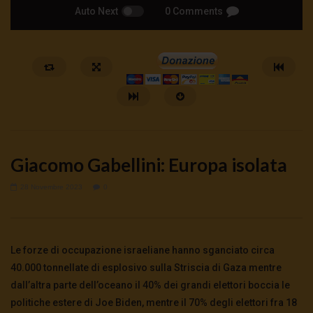
Auto Next
0 Comments
Giacomo Gabellini: Europa isolata
28 Novembre 2023
0
Watch Later
Cinema, mito e potere: come ci
Putrino: coscienti o sch
Le forze di occupazione israeliane hanno sganciato circa
preparano alla guerra
5 Agosto 2026
- LUD:
4 Agost
40.000 tonnellate di esplosivo sulla Striscia di Gaza mentre
0
142
0
0
5 Agosto 2026
- LUD:
4 Agosto 2026
dall’altra parte dell’oceano il 40% dei grandi elettori boccia le
0
132
0
0
politiche estere di Joe Biden, mentre il 70% degli elettori fra 18