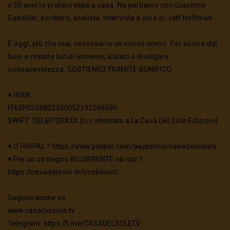
e 30 anni lo preferirebbe a casa. Ne parliamo con Giacomo
Gabellini, scrittore, analista. Intervista a cura di Jeff Hoffman
È oggi, più che mai, necessario un nuovo uomo. Per uscire dal
buio e restare lucidi insieme, aiutaci a divulgare
consapevolezza. SOSTIENICI TRAMITE BONIFICO
♥️ IBAN:
IT63P0326822300052392596590
SWIFT: SELBIT2BXXX (c/c intestato a La Casa Del Sole Edizioni)
♥️ O PAYPAL ? https://www.paypal.com/paypalme/casadelsoletv
♥️ Per un sostegno RICORRENTE vai qui ?
https://casadelsole.tv/sostienici/
Seguici anche su:
www.casadelsole.tv
Telegram: https://t.me/CASADELSOLETV