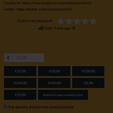
Facebook: https://www.facebook.com/casadelsole.tv
Twitter: https://twitter.com/CasadelsoleTv
Click to rate this post!
[Total:
0
Average:
0
]
€
€25,00
€50,00
€100,00
€200,00
€500,00
€5,00
€10,00
Importo personalizzato
Fai questa donazione mensilmente