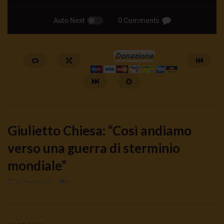
Auto Next
0 Comments
Giulietto Chiesa: “Così andiamo
verso una guerra di sterminio
mondiale”
Watch Later
27 Giugno 2021
0
ANDREA ZHOK: DAL WELFARE AL
Hanieh Tarkian, il rancor
WARFARE
23 Luglio 2026
0
212
0
0
25 Luglio 2026
0
845
0
0