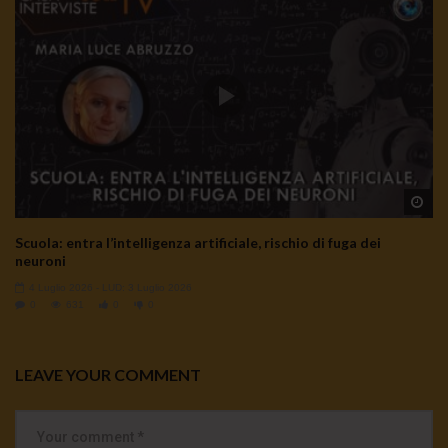
Wa
Scuola: entra l’intelligenza artificiale, rischio di fuga dei
neuroni
4 Luglio 2026
- LUD:
3 Luglio 2026
0
631
0
0
LEAVE YOUR COMMENT