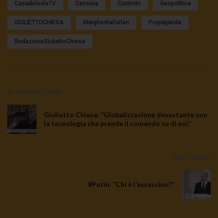
CasadelsoleTV
Censura
Controtv
Geopolitica
GIULIETTOCHIESA
MargheritaFurlan
Propaganda
RedazioneGiuliettoChiesa
Previous Video
Giulietto Chiesa: “Globalizzazione devastante con
la tecnologia che prende il comando su di noi”
Next Video
#Putin: “Chi è l’assassino?”