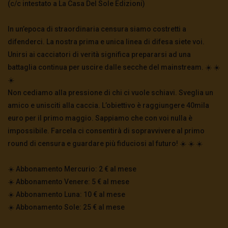
(c/c intestato a La Casa Del Sole Edizioni)
In un’epoca di straordinaria censura siamo costretti a
difenderci. La nostra prima e unica linea di difesa siete voi.
Unirsi ai cacciatori di verità significa prepararsi ad una
battaglia continua per uscire dalle secche del mainstream. ☀️ ☀️
☀️
Non cediamo alla pressione di chi ci vuole schiavi. Sveglia un
amico e unisciti alla caccia. L’obiettivo è raggiungere 40mila
euro per il primo maggio. Sappiamo che con voi nulla è
impossibile. Farcela ci consentirà di sopravvivere al primo
round di censura e guardare più fiduciosi al futuro! ☀️ ☀️ ☀️
☀️ Abbonamento Mercurio: 2 € al mese
☀️ Abbonamento Venere: 5 € al mese
☀️ Abbonamento Luna: 10 € al mese
☀️ Abbonamento Sole: 25 € al mese