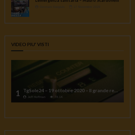
L’emergenza sanitaria – Mauro Scardovelli
Gennaro Gargiulo
17 Novembre 2020
VIDEO PIU' VISTI
TgSole24 – 19 ottobre 2020 – Il grande reset
1
Jeff Hoffman
78.1K