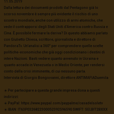
11.05.2019
Dalla lettura dei documenti prodotti dal Pentagono già lo
scorso novembre è sempre più evidente il rischio di uno
scontro mondiale, anche con utilizzo di armi atomiche, che
vede il contrapporsi degli Stati Uniti d’America contro Russia e
Cina. È possibile fermare la deriva? Di questo abbiamo parlato
con Giulietto Chiesa, scrittore, giornalista e direttore di
PandoraTv. Un’analisi a 360° per comprendere quelle scelte
politiche-economiche che già oggi condizionano i destini di
intere Nazioni. Basti vedere quanto avvenuto in Ucraina e
quanto accade in Venezuela o in Medio Oriente, per rendersi
conto della crisi imminente, di cui nessuno parla.
Intervista di Giorgio Bongiovanni, direttore ANTIMAFIADuemila
☀️ Per partecipare a questa grande impresa dona a questi
indirizzi:
☀️ PayPal: https://www.paypal.com/paypalme/casadelsoletv
☀️ IBAN: IT63P0326822300052392596590 SWIFT: SELBIT2BXXX