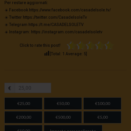
Per restare aggiornati:
☀️ Facebook https://www.facebook.com/casadelsole.tv/
☀️ Twitter https://twitter.com/CasadelsoleTv
☀️ Telegram https://t.me/CASADELSOLETV
☀️ Instagram: https://instagram.com/casadelsoletv
Click to rate this post!
[Total:
1
Average:
5
]
€
€25,00
€50,00
€100,00
€200,00
€500,00
€5,00
€10,00
Importo personalizzato