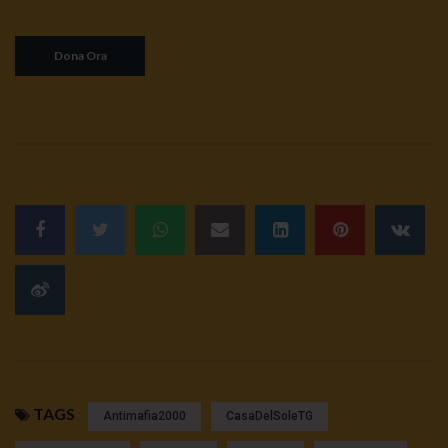
TAGS
Antimafia2000
CasaDelSoleTG