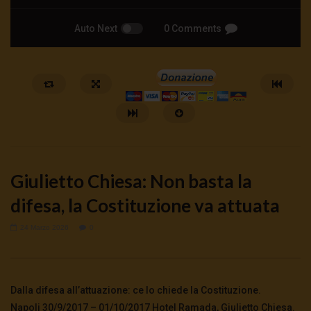
Auto Next
0 Comments
Giulietto Chiesa: Non basta la
difesa, la Costituzione va attuata
24 Marzo 2026
0
Watch Later
🔴DRONI SI SCORTE NO | TG 05.08.26
🔴La borsa o la guerra | 
5 Agosto 2026
4 Agosto 2026
- LUD:
4 Agost
Dalla difesa all’attuazione: ce lo chiede la Costituzione.
0
56
0
0
0
278
0
0
Napoli 30/9/2017 – 01/10/2017 Hotel Ramada, Giulietto Chiesa.