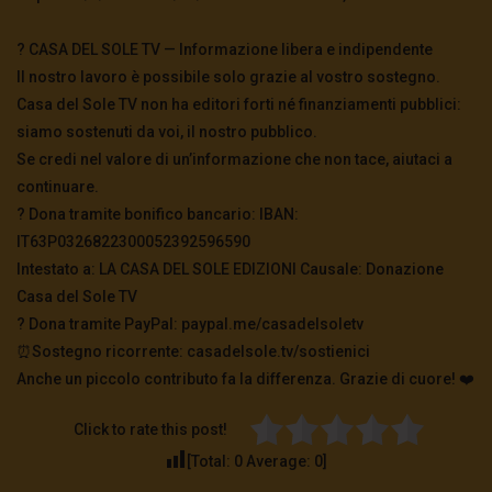
? CASA DEL SOLE TV — Informazione libera e indipendente
Il nostro lavoro è possibile solo grazie al vostro sostegno.
Casa del Sole TV non ha editori forti né finanziamenti pubblici:
siamo sostenuti da voi, il nostro pubblico.
Se credi nel valore di un’informazione che non tace, aiutaci a
continuare.
? Dona tramite bonifico bancario: IBAN:
IT63P0326822300052392596590
Intestato a: LA CASA DEL SOLE EDIZIONI Causale: Donazione
Casa del Sole TV
?️ Dona tramite PayPal: paypal.me/casadelsoletv
⏰Sostegno ricorrente: casadelsole.tv/sostienici
Anche un piccolo contributo fa la differenza. Grazie di cuore! ❤️
Click to rate this post!
[Total:
0
Average:
0
]