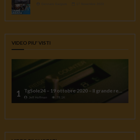
Gennaro Gargiulo
17 Novembre 2020
VIDEO PIU' VISTI
TgSole24 – 19 ottobre 2020 – Il grande reset
1
Jeff Hoffman
78.1K