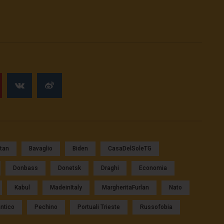
tan
Bavaglio
Biden
CasaDelSoleTG
Donbass
Donetsk
Draghi
Economia
Kabul
MadeinItaly
MargheritaFurlan
Nato
antico
Pechino
Portuali Trieste
Russofobia