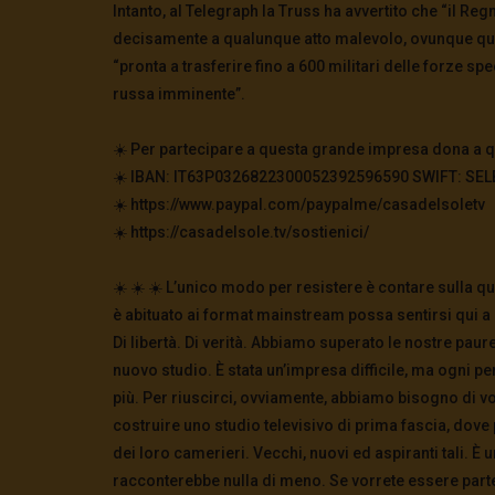
Intanto, al Telegraph la Truss ha avvertito che “il R
decisamente a qualunque atto malevolo, ovunque que
“pronta a trasferire fino a 600 militari delle forze sp
russa imminente”.
☀️ Per partecipare a questa grande impresa dona a qu
☀️ IBAN: IT63P0326822300052392596590 SWIFT: SELBIT
☀️ https://www.paypal.com/paypalme/casadelsoletv
☀️ https://casadelsole.tv/sostienici/
☀️ ☀️ ☀️ L’unico modo per resistere è contare sulla q
è abituato ai format mainstream possa sentirsi qui a 
Di libertà. Di verità. Abbiamo superato le nostre paur
nuovo studio. È stata un’impresa difficile, ma ogni p
più. Per riuscirci, ovviamente, abbiamo bisogno di vo
costruire uno studio televisivo di prima fascia, do
dei loro camerieri. Vecchi, nuovi ed aspiranti tali. È
racconterebbe nulla di meno. Se vorrete essere parte