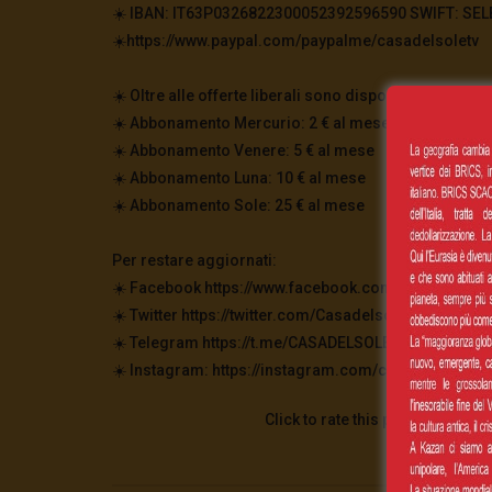
☀️ IBAN: IT63P0326822300052392596590 SWIFT: SELBIT
☀️https://www.paypal.com/paypalme/casadelsoletv
☀️ Oltre alle offerte liberali sono disponibili per vo
☀️ Abbonamento Mercurio: 2 € al mese
☀️ Abbonamento Venere: 5 € al mese
☀️ Abbonamento Luna: 10 € al mese
☀️ Abbonamento Sole: 25 € al mese
Per restare aggiornati:
☀️ Facebook https://www.facebook.com/casadelsole.
☀️ Twitter https://twitter.com/CasadelsoleTv
☀️ Telegram https://t.me/CASADELSOLETV
☀️ Instagram: https://instagram.com/casadelsoletv
Click to rate this post!