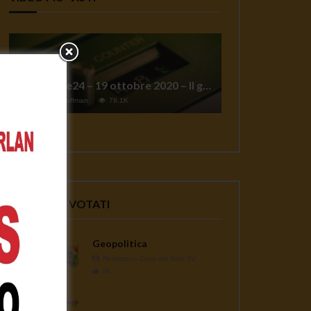
TgSole24 – 19 ottobre 2020 – Il grande reset
1
Jeff Hoffman
78.1K
VIDEO PIU' VOTATI
Geopolitica
Redazione Casa del Sole TV
1K