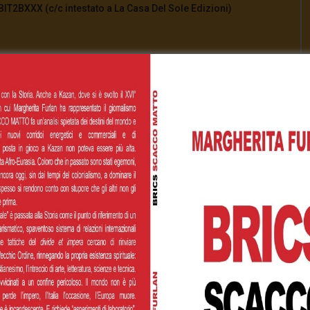
2BXXX (c/c intestato a La Casa Del Sole Edizioni)
i anche abbonamenti mensili
tv/
[Total:
1
Average:
4
]