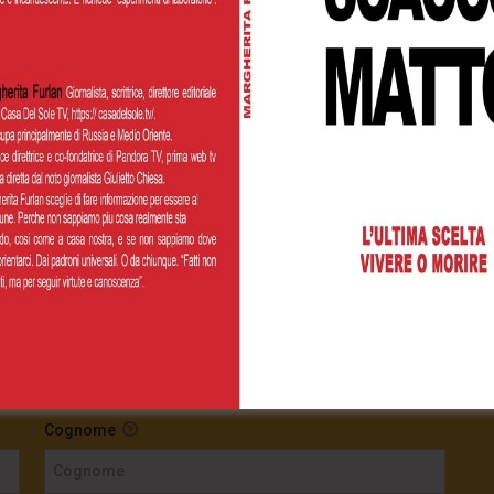
00
€200,00
€500,00
 personalizzato
Cognome