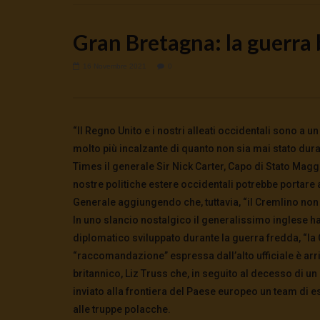
Gran Bretagna: la guerra 
16 Novembre 2021
0
Watch Later
🔴DRONI SI SCORTE NO | TG 05.08.26
🔴La borsa 
“Il Regno Unito e i nostri alleati occidentali sono a un
5 Agosto 2026
4 Agosto 2
molto più incalzante di quanto non sia mai stato dura
0
31
0
0
0
265
Times il generale Sir Nick Carter, Capo di Stato Magg
nostre politiche estere occidentali potrebbe portare 
Generale aggiungendo che, tuttavia, “il Cremlino non 
In uno slancio nostalgico il generalissimo inglese ha
diplomatico sviluppato durante la guerra fredda, “la 
“raccomandazione” espressa dall’alto ufficiale è arri
britannico, Liz Truss che, in seguito al decesso di un
inviato alla frontiera del Paese europeo un team di e
alle truppe polacche.