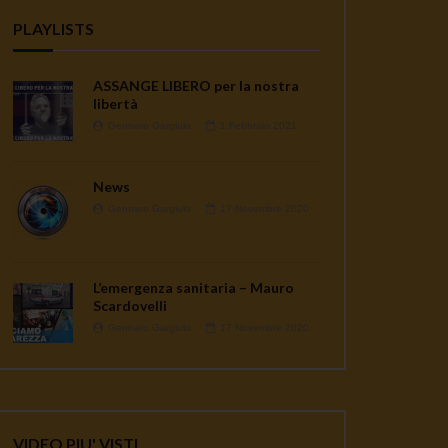
PLAYLISTS
ASSANGE LIBERO per la nostra
libertà
Gennaro Gargiulo
1 Febbraio 2021
News
Gennaro Gargiulo
17 Novembre 2020
L’emergenza sanitaria – Mauro
Scardovelli
Gennaro Gargiulo
17 Novembre 2020
VIDEO PIU' VISTI