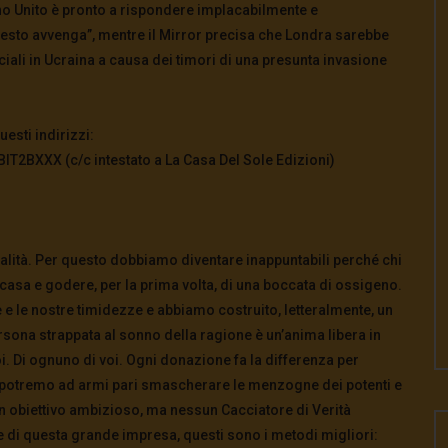
egno Unito è pronto a rispondere implacabilmente e
sto avvenga”, mentre il Mirror precisa che Londra sarebbe
eciali in Ucraina a causa dei timori di una presunta invasione
esti indirizzi:
2BXXX (c/c intestato a La Casa Del Sole Edizioni)
ualità. Per questo dobbiamo diventare inappuntabili perché chi
casa e godere, per la prima volta, di una boccata di ossigeno.
e e le nostre timidezze e abbiamo costruito, letteralmente, un
ersona strappata al sonno della ragione è un’anima libera in
i. Di ognuno di voi. Ogni donazione fa la differenza per
ve potremo ad armi pari smascherare le menzogne dei potenti e
 un obiettivo ambizioso, ma nessun Cacciatore di Verità
 di questa grande impresa, questi sono i metodi migliori: