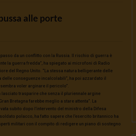
bussa alle porte
Watch Later
o la guerra | tg 04.08.26
🔴Ci siamo dentro | tg 03.08.26
 passo da un conflitto con la Russia. Il rischio di guerra è
026
- LUD:
4 Agosto 2026
3 Agosto 2026
- LUD:
3 Agosto 2026
nte la guerra fredda”, ha spiegato ai microfoni di Radio
0
0
0
292
0
0
iore del Regno Unito. “La stessa natura belligerante delle
a delle conseguenze incalcolabili”, ha poi azzardato il
sembra voler arginare il pericolo”.
 lasciato trasparire che senza il pluriennale argine
Gran Bretagna farebbe meglio a stare attenta”. La
vata subito dopo l’intervento del ministro della Difesa
 soldato polacco, ha fatto sapere che l’esercito britannico ha
sperti militari con il compito di redigere un piano di sostegno