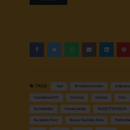
TAGS
Iran
#pardonSnowden
Afghanis
CasadelsoleTV
Censura
Crimea
Crisi
EuroMaidan
Freeassange
GIULIETTOCHIESA
No Green Pass
Nuova Via Della Seta
PattoAtl