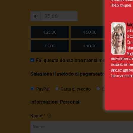
€
€25,00
€50,00
€100,
€5,00
€10,00
Importo
Fai questa donazione mensilmente
Seleziona il metodo di pagamento
PayPal
Carta di credito
Bonifico SEPA
Informazioni Personali
Nome
*