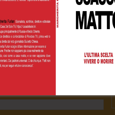
00
€200,00
€500,00
 personalizzato
Cognome