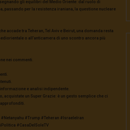
isegnando gli equilibri del Medio Oriente: dal ruolo di
opa, passando per la resistenza iraniana, la questione nucleare
e accade tra Teheran, Tel Aviv e Beirut, una domanda resta
mediorientale o all’anticamera di uno scontro ancora più
ione nei commenti.
enti.
tenuti.
 informazione e analisi indipendente.
o, acquistate un Super Grazie: è un gesto semplice che ci
 approfonditi.
a #Netanyahu #Trump #Teheran #IsraeleIran
siPolitica #CasaDelSoleTV