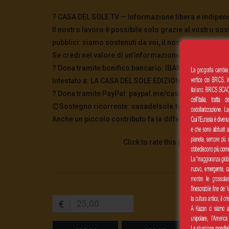
? CASA DEL SOLE TV — Informazione libera e indipen
Il nostro lavoro è possibile solo grazie al vostro sos
pubblici: siamo sostenuti da voi, il nostro pubblico.
Se credi nel valore di un’informazione che non tace, 
? Dona tramite bonifico bancario: IBAN: IT63P0326
Intestato a: LA CASA DEL SOLE EDIZIONI Causale: Don
?️ Dona tramite PayPal: paypal.me/casadelsoletv
⏰Sostegno ricorrente: casadelsole.tv/sostienici
Anche un piccolo contributo fa la differenza. Grazie 
Click to rate this post!
€