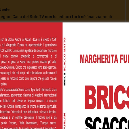
dente
tegno. Casa del Sole TV non ha editori forti né finanziamenti
aiutaci a continuare.
822300052392596590
azione Casa del Sole TV
di cuore! ❤️
[Total:
0
Average:
0
]