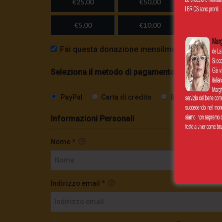
€25,00
€50,00
€100,
€5,00
€10,00
Importo
Fai questa donazione mensilmente
Seleziona il metodo di pagamento
PayPal
Carta di credito
Bonifico SEPA
Informazioni Personali
Nome
*
Indirizzo email
*