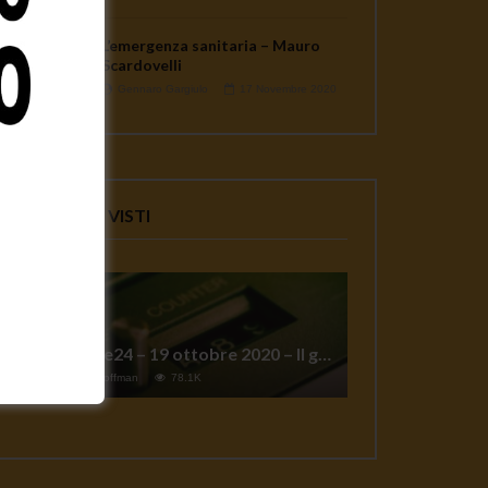
L’emergenza sanitaria – Mauro
Scardovelli
Gennaro Gargiulo
17 Novembre 2020
VIDEO PIU' VISTI
TgSole24 – 19 ottobre 2020 – Il grande reset
1
Jeff Hoffman
78.1K