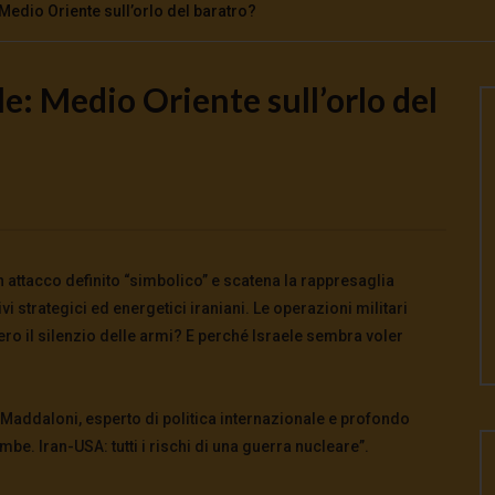
 Medio Oriente sull’orlo del baratro?
le: Medio Oriente sull’orlo del
Watch Later
scuola fa disimparare la
Cinema, mito e potere: come ci
preparano alla guerra
026
- LUD:
7 Agosto 2026
5 Agosto 2026
- LUD:
4 Agosto 2026
0
0
0
168
0
0
n attacco definito “simbolico” e scatena la rappresaglia
i strategici ed energetici iraniani. Le operazioni militari
 il silenzio delle armi? E perché Israele sembra voler
 Maddaloni, esperto di politica internazionale e profondo
mbe. Iran-USA: tutti i rischi di una guerra nucleare”.