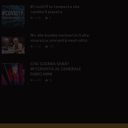
#Covid19 la tempesta che
cambia il pianeta
2.3K
0
No alle bombe nucleari in Italia:
sicurezza sovranità neutralità
1.7K
757
CHE GUERRA SARÀ?
INTERVISTA AL GENERALE
FABIO MINI
4.2K
51