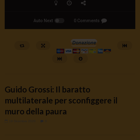
Auto Next
0 Comments
Guido Grossi: Il baratto
multilaterale per sconfiggere il
muro della paura
Watch Later
19 Dicembre 2020
0
Apicella: Dissenzienti o agenti
Moneta Positiva o trac
infiltrati?
inarrestabile
9 Agosto 2026
- LUD:
7 Agosto 2026
8 Agosto 2026
- LUD:
7 Agost