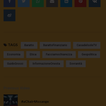
TAGS
Baratto
BarattoFinanziario
CasadelsoleTV
Economia
Etica
Facciamochiarezza
Geopolitica
GuidoGrossi
InformazioneOnesta
Sovranità
Previous Video
#aChair4Assange