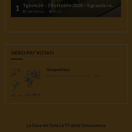
TgSole24 – 19 ottobre 2020 – Il grande reset
1
Jeff Hoffman
78.1K
VIDEO PIU' VOTATI
Geopolitica
Redazione Casa del Sole TV
1K
La Casa del Sole La TV della Conoscenza