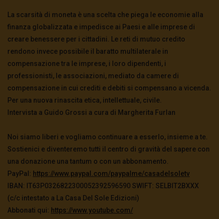
0
206
0
0
0
96
0
0
La scarsità di moneta è una scelta che piega le economie alla
finanza globalizzata e impedisce ai Paesi e alle imprese di
creare benessere per i cittadini. Le reti di mutuo credito
rendono invece possibile il baratto multilaterale in
compensazione tra le imprese, i loro dipendenti, i
professionisti, le associazioni, mediato da camere di
compensazione in cui crediti e debiti si compensano a vicenda.
Per una nuova rinascita etica, intellettuale, civile.
Intervista a Guido Grossi a cura di Margherita Furlan
Noi siamo liberi e vogliamo continuare a esserlo, insieme a te.
Sostienici e diventeremo tutti il centro di gravità del sapere con
una donazione una tantum o con un abbonamento.
PayPal:
https://www.paypal.
com/paypalme/casadelsoletv
IBAN: IT63P0326822300052392596590 SWIFT: SELBIT2BXXX
(c/c intestato a La Casa Del Sole Edizioni)
Abbonati qui:
https://www.youtube.com/