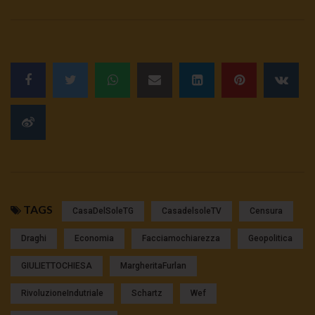
TAGS
CasaDelSoleTG
CasadelsoleTV
Censura
Draghi
Economia
Facciamochiarezza
Geopolitica
GIULIETTOCHIESA
MargheritaFurlan
RivoluzioneIndutriale
Schartz
Wef