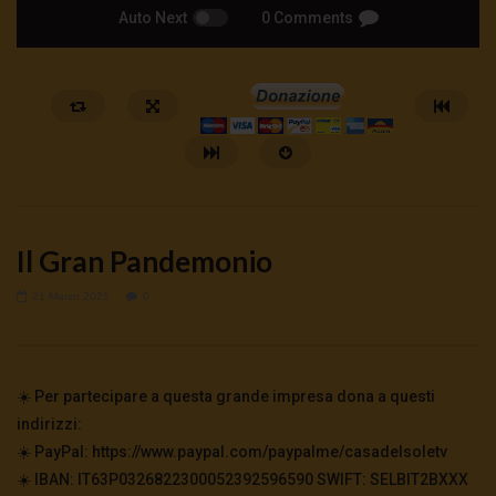
Auto Next
0 Comments
Il Gran Pandemonio
21 Marzo 2021
0
Watch Later
ID Wallet: cosa cambia nelle nostre
Alberto Fazolo: nel nom
☀️ Per partecipare a questa grande impresa dona a questi
vite? | Martucci Fusillo Alterio
30 Luglio 2026
indirizzi:
0
160
0
0
4 Agosto 2026
- LUD:
3 Agosto 2026
☀️ PayPal: https://www.paypal.com/paypalme/casadelsoletv
0
165
0
0
☀️ IBAN: IT63P0326822300052392596590 SWIFT: SELBIT2BXXX