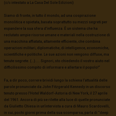
(c/c intestato a La Casa Del Sole Edizioni)
Siamo di fronte, in tutto il mondo, ad una cospirazione
monolitica e spietata, basata soprattutto su mezzi segreti per
espandere la sua sfera d’influenza. È un sistema che ha
reclutato ampie risorse umane e materiali nella costruzione di
una macchina affiatata, altamente efficiente, che combina
operazioni militari, diplomatiche, di intelligence, economiche,
scientifiche e politiche. Le sue azioni non vengono diffuse, ma
tenute segrete. (…)….. Signori, sto chiedendo il vostro aiuto nel
difficilissimo compito di informare e allertare il popolo!”
Fa, a dir poco, correre brividi lungo la schiena l’attualità delle
parole pronunciate da John Fitzgerald Kennedy in un discorso
tenuto presso l’Hotel Waldorf-Astoria di New York, il 27 aprile
del 1961. Ancora di più se rilette alla luce di quelle pronunciate
da Giulietto Chiesa in un’intervista a cura di Mauro Scardovelli,
in cui, pochi giorni prima della sua scomparsa, parla di “deep