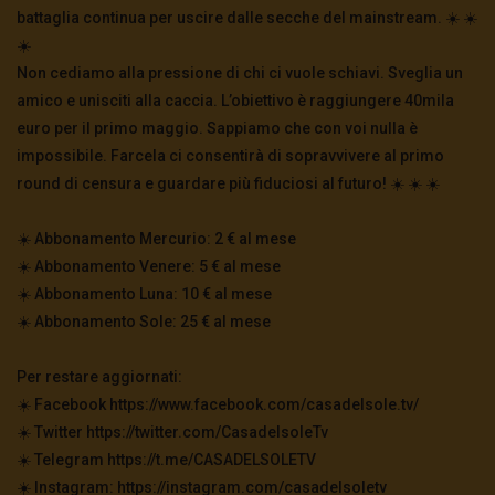
battaglia continua per uscire dalle secche del mainstream. ☀️ ☀️
☀️
Non cediamo alla pressione di chi ci vuole schiavi. Sveglia un
amico e unisciti alla caccia. L’obiettivo è raggiungere 40mila
euro per il primo maggio. Sappiamo che con voi nulla è
impossibile. Farcela ci consentirà di sopravvivere al primo
round di censura e guardare più fiduciosi al futuro! ☀️ ☀️ ☀️
☀️ Abbonamento Mercurio: 2 € al mese
☀️ Abbonamento Venere: 5 € al mese
☀️ Abbonamento Luna: 10 € al mese
☀️ Abbonamento Sole: 25 € al mese
Per restare aggiornati:
☀️ Facebook https://www.facebook.com/casadelsole.tv/
☀️ Twitter https://twitter.com/CasadelsoleTv
☀️ Telegram https://t.me/CASADELSOLETV
☀️ Instagram: https://instagram.com/casadelsoletv