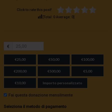
Click to rate this post!
[Total:
0
Average:
0
]
€
€25,00
€50,00
€100,00
€200,00
€500,00
€5,00
€10,00
Importo personalizzato
Fai questa donazione mensilmente
Seleziona il metodo di pagamento