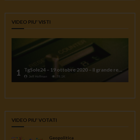
VIDEO PIU' VISTI
TgSole24 – 19 ottobre 2020 – Il grande reset
1
Jeff Hoffman
78.1K
VIDEO PIU' VOTATI
Geopolitica