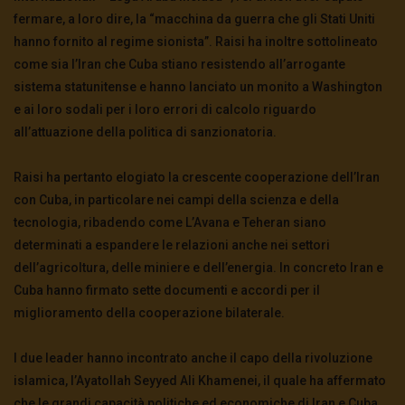
fermare, a loro dire, la “macchina da guerra che gli Stati Uniti
hanno fornito al regime sionista”. Raisi ha inoltre sottolineato
come sia l’Iran che Cuba stiano resistendo all’arrogante
sistema statunitense e hanno lanciato un monito a Washington
e ai loro sodali per i loro errori di calcolo riguardo
all’attuazione della politica di sanzionatoria.
Raisi ha pertanto elogiato la crescente cooperazione dell’Iran
con Cuba, in particolare nei campi della scienza e della
tecnologia, ribadendo come L’Avana e Teheran siano
determinati a espandere le relazioni anche nei settori
dell’agricoltura, delle miniere e dell’energia. In concreto Iran e
Cuba hanno firmato sette documenti e accordi per il
miglioramento della cooperazione bilaterale.
I due leader hanno incontrato anche il capo della rivoluzione
islamica, l’Ayatollah Seyyed Ali Khamenei, il quale ha affermato
che le grandi capacità politiche ed economiche di Iran e Cuba