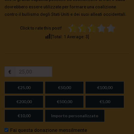
dovrebbero essere utilizzate per formare una coalizione
contro il bullismo degli Stati Uniti e dei suoi alleati occidentali.
Click to rate this post!
[Total:
1
Average:
3
]
€
€25,00
€50,00
€100,00
€200,00
€500,00
€5,00
€10,00
Importo personalizzato
Fai questa donazione mensilmente