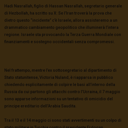
Hadi Nasrallah, figlio di Hassan Nasrallah, segretario generale
di Hezbollah, ha scritto su X: Se l’Iran troverà la prova che
dietro questo “incidente” c’è Israele, allora assisteremo a un
drammatico cambiamento geopolitico che illuminerà l’intera
regione. Israele sta provocando la Terza Guerra Mondiale con
finanziamenti e sostegno occidentali senza compromessi.
Nel frattempo, mentre l’ex sottosegretario al dipartimento di
Stato statunitense, Victoria Nuland, è riapparsa in pubblico
chiedendo esplicitamente di colpire le basi all’interno della
Russia da cui partono gli attacchi contro l’Ucraina, il 7 maggio
sono apparse informazioni su un tentativo di omicidio del
principe ereditario dell’Arabia Saudita.
Tra il 13 e il 14 maggio ci sono stati avvertimenti su un colpo di
stato militare in Turchia contro il presidente Erdogan.