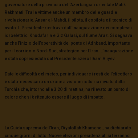
governatore della provincia dell’Azerbaigian orientale Malik
Rakhmati
. Tra le vittime anche un membro delle guardie
rivoluzionarie, Ansar al-Mahdi, il pilota, il copilota e il tecnico di
nvolo.
Il Presidente rientrava dall’inaugurazione dei complessi
idroelettrici Khudafarin e Giz Galasi, sul fiume Araz. Si segnava
anche l’inizio dell’operatività del ponte di Adhband, importante
per il corridoio Nord-Sud, strategico per l’Iran. L’inaugurazione
è stata copresieduta dal Presidente azero Ilham Aliyev.
Date le difficoltà del meteo, per individuare i resti dell’elicottero
è stato necessario un drone a visione notturna inviato dalla
Turchia che, intorno alle 3.20 di mattina, ha rilevato un punto di
calore che si è ritenuto essere il luogo di impatto.
La Guida suprema dell’Iran, l’Ayatollah Khamenei, ha dichiarato
cinque giorni di lutto. Nuove elezioni presidenziali si terranno