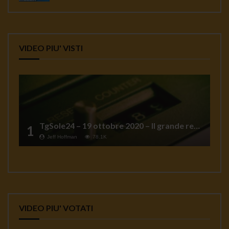
VIDEO PIU' VISTI
TgSole24 – 19 ottobre 2020 – Il grande reset
1
Jeff Hoffman
78.1K
VIDEO PIU' VOTATI