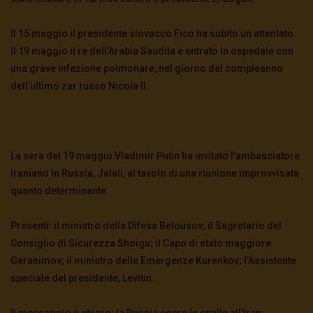
Il 15 maggio il presidente slovacco Fico ha subito un attentato.
Il 19 maggio il re dell’Arabia Saudita è entrato in ospedale con
una grave infezione polmonare, nel giorno del compleanno
dell’ultimo zar russo Nicola II.
La sera del 19 maggio Vladimir Putin ha invitato l’ambasciatore
iraniano in Russia, Jalali, al tavolo di una riunione improvvisata
quanto determinante.
Presenti: il ministro della Difesa Belousov; il Segretario del
Consiglio di Sicurezza Shoigu; il Capo di stato maggiore
Gerasimov; il ministro delle Emergenze Kurenkov; l’Assistente
speciale del presidente, Levitin.
Il messaggio è chiaro: la Russia copre le spalle all’Iran.