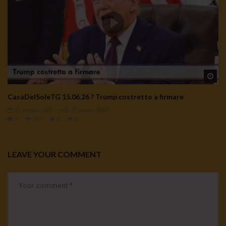
Wa
CasaDelSoleTG 15.06.26 ? Trump costretto a firmare
15 Giugno 2026
- LUD:
15 Giugno 2026
0
297
0
0
LEAVE YOUR COMMENT