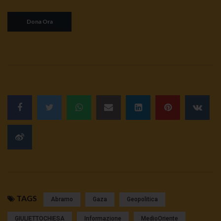
TAGS
Abramo
Gaza
Geopolitica
GIULIETTOCHIESA
Informazione
MedioOriente