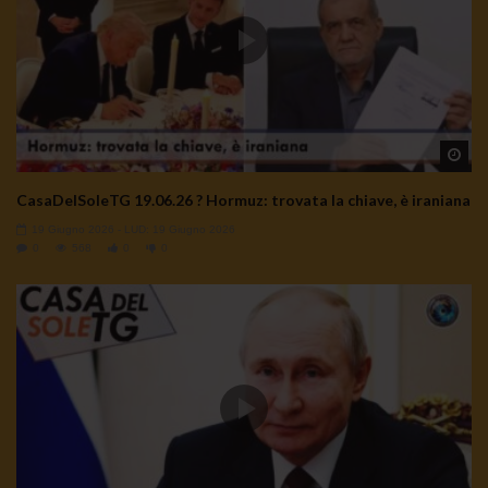
Wa
CasaDelSoleTG 19.06.26 ? Hormuz: trovata la chiave, è iraniana
19 Giugno 2026
- LUD:
19 Giugno 2026
0
568
0
0