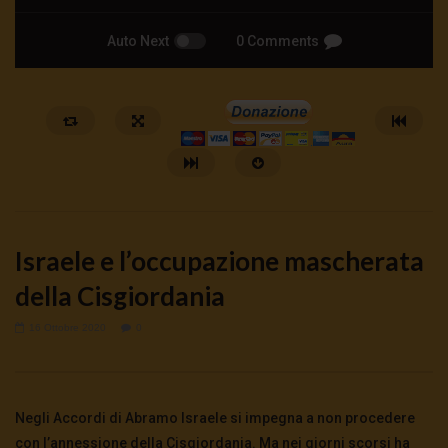
Auto Next
0 Comments
Israele e l’occupazione mascherata
della Cisgiordania
16 Ottobre 2020
0
Watch Later
?Washington mette l’Europa alla
CasaDelSoleTG 19.06.2
gogna | tg 6.7.26
trovata la chiave, è ira
Negli Accordi di Abramo Israele si impegna a non procedere
6 Luglio 2026
- LUD:
6 Luglio 2026
19 Giugno 2026
- LUD:
19 Gi
0
181
0
0
0
568
0
0
con l’annessione della Cisgiordania. Ma nei giorni scorsi ha