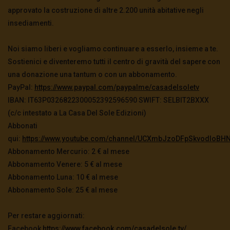
approvato la costruzione di altre 2.200 unità abitative negli
insediamenti.
Noi siamo liberi e vogliamo continuare a esserlo, insieme a te.
Sostienici e diventeremo tutti il centro di gravità del sapere con
una donazione una tantum o con un abbonamento.
PayPal:
https://www.paypal.com/paypalme/casadelsoletv
IBAN: IT63P0326822300052392596590 SWIFT: SELBIT2BXXX
(c/c intestato a La Casa Del Sole Edizioni)
Abbonati
qui:
https://www.youtube.com/channel/UCXmbJzoDFpSkvodIoBHN
Abbonamento Mercurio: 2 € al mese
Abbonamento Venere: 5 € al mese
Abbonamento Luna: 10 € al mese
Abbonamento Sole: 25 € al mese
Per restare aggiornati:
Facebook
https://www.facebook.com/casadelsole.tv/