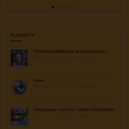
continua a seminare co...
PLAYLISTS
ASSANGE LIBERO per la nostra libertà
Gennaro Gargiulo
1 Febbraio 2021
News
Gennaro Gargiulo
17 Novembre 2020
L’emergenza sanitaria – Mauro Scardovelli
Gennaro Gargiulo
17 Novembre 2020