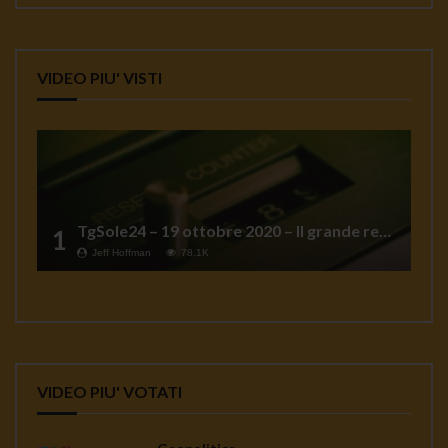
VIDEO PIU' VISTI
TgSole24 – 19 ottobre 2020 – Il grande reset
1
Jeff Hoffman
78.1K
VIDEO PIU' VOTATI