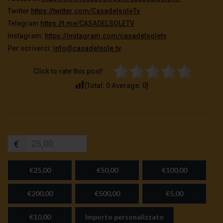
Twitter
https://twitter.com/CasadelsoleTv
Telegram
https://t.me/CASADELSOLETV
Instagram:
https://instagram.com/casadelsoletv
Per scriverci:
info@casadelsole.tv
Click to rate this post!
[Total:
0
Average:
0
]
€
€25,00
€50,00
€100,00
€200,00
€500,00
€5,00
€10,00
Importo personalizzato