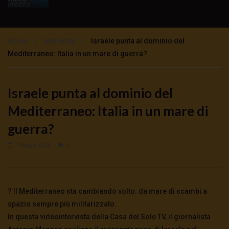
Ciò che tutti dovrebbero sapere
sull’emergenza – Mauro Scardovelli e
Stefano Manera
Home
Interviste
Israele punta al dominio del
2.4K
0
Mediterraneo: Italia in un mare di guerra?
Parlano i medici di base: la testimonianza di
Andrea Mangiagalli
Israele punta al dominio del
4.1K
0
Mediterraneo: Italia in un mare di
Mascherine all’aperto: costi e benefici –
guerra?
Mauro Scardovelli commenta Alberto
Donzelli
7 Maggio 2026
0
3.6K
0
Emergenza sanitaria: La sintesi di Mauro
Scardovelli
? Il Mediterraneo sta cambiando volto: da mare di scambi a
4.4K
0
spazio sempre più militarizzato.
In questa videointervista della Casa del Sole TV, il giornalista
Si potevano salvare molte vite – Mauro