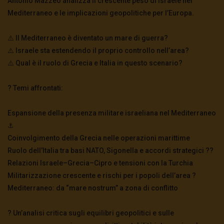
Antonio Mazzeo analizza il crescente peso di Israele nel
Scardovelli intervista Luigi Cavanna
Mediterraneo e le implicazioni geopolitiche per l’Europa.
2.4K
121
⚠️ Il Mediterraneo è diventato un mare di guerra?
A marzo si sapeva già tutto – Mauro
⚠️ Israele sta estendendo il proprio controllo nell’area?
Scardovelli commenta il Dott. Pierluigi Viale
⚠️ Qual è il ruolo di Grecia e Italia in questo scenario?
3K
164
?️ Temi affrontati:
Paura della pandemia o pandemia di paura?
– Mauro Scardovelli commenta Giorgio Palù
Espansione della presenza militare israeliana nel Mediterraneo
4.9K
0
⚓
Coinvolgimento della Grecia nelle operazioni marittime
Ruolo dell’Italia tra basi NATO, Sigonella e accordi strategici ??
Relazioni Israele–Grecia–Cipro e tensioni con la Turchia
Militarizzazione crescente e rischi per i popoli dell’area ?
Mediterraneo: da “mare nostrum” a zona di conflitto
? Un’analisi critica sugli equilibri geopolitici e sulle