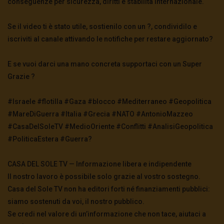
conseguenze per sicurezza, diritti e stabilità internazionale.
Se il video ti è stato utile, sostienilo con un ?, condividilo e
iscriviti al canale attivando le notifiche per restare aggiornato?
E se vuoi darci una mano concreta supportaci con un Super
Grazie ?
#Israele #flotilla #Gaza #blocco #Mediterraneo #Geopolitica
#MareDiGuerra #Italia #Grecia #NATO #AntonioMazzeo
#CasaDelSoleTV #MedioOriente #Conflitti #AnalisiGeopolitica
#PoliticaEstera #Guerra?
CASA DEL SOLE TV — Informazione libera e indipendente
Il nostro lavoro è possibile solo grazie al vostro sostegno.
Casa del Sole TV non ha editori forti né finanziamenti pubblici:
siamo sostenuti da voi, il nostro pubblico.
Se credi nel valore di un’informazione che non tace, aiutaci a