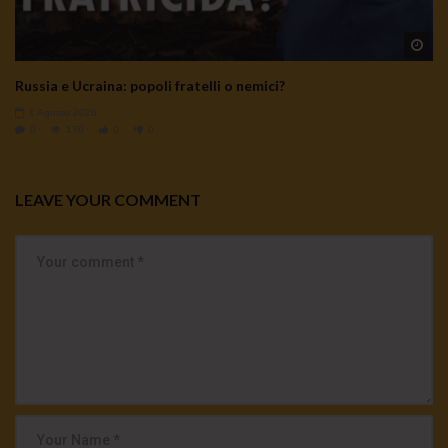
Wa
Russia e Ucraina: popoli fratelli o nemici?
1 Agosto 2026
0
170
0
0
LEAVE YOUR COMMENT