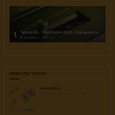
TgSole24 – 19 ottobre 2020 – Il grande reset
1
Jeff Hoffman
78.1K
VIDEO PIU' VOTATI
Geopolitica
Redazione Casa del Sole TV
1K