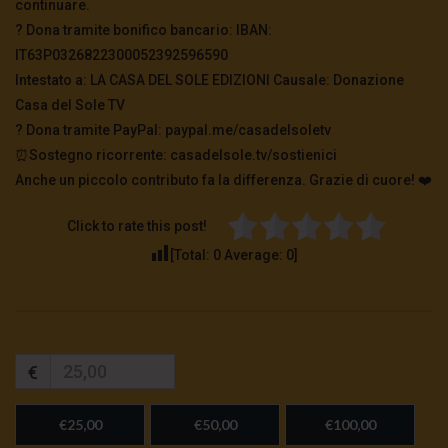
continuare.
? Dona tramite bonifico bancario: IBAN:
IT63P0326822300052392596590
Intestato a: LA CASA DEL SOLE EDIZIONI Causale: Donazione
Casa del Sole TV
?️ Dona tramite PayPal: paypal.me/casadelsoletv
⏰Sostegno ricorrente: casadelsole.tv/sostienici
Anche un piccolo contributo fa la differenza. Grazie di cuore! ❤️
Click to rate this post!
[Total:
0
Average:
0
]
€
€25,00
€50,00
€100,00