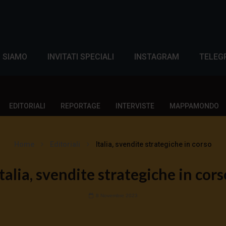
I SIAMO
INVITATI SPECIALI
INSTAGRAM
TELEG
EDITORIALI
REPORTAGE
INTERVISTE
MAPPAMONDO
Home
Editoriali
Italia, svendite strategiche in corso
Italia, svendite strategiche in cors
8 Novembre 2023