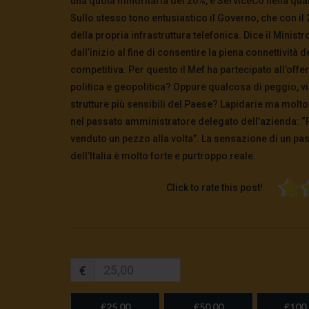
una quota minoritaria del 20%, e ServiceCo nella quale
Sullo stesso tono entusiastico il Governo, che con il 2
della propria infrastruttura telefonica. Dice il Minist
dall’inizio al fine di consentire la piena connettività d
competitiva. Per questo il Mef ha partecipato all’offer
politica e geopolitica? Oppure qualcosa di peggio, v
strutture più sensibili del Paese?
Lapidarie ma molto 
nel passato amministratore delegato dell’azienda: “Per
venduto un pezzo alla volta”. La sensazione di un pa
dell’Italia è molto forte e purtroppo reale.
Click to rate this post!
€
€25,00
€50,00
€100,