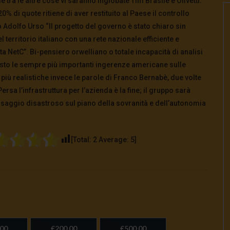
 tra le altre cose vi saranno inglobate Tim Brasile e Olivetti.
0% di quote ritiene di aver restituito al Paese il controllo
ro Adolfo Urso “Il progetto del governo è stato chiaro sin
el territorio italiano con una rete nazionale efficiente e
ta NetC”. Bi-pensiero orwelliano o totale incapacità di analisi
isto le sempre più importanti ingerenze americane sulle
più realistiche invece le parole di Franco Bernabè, due volte
sa l’infrastruttura per l’azienda è la fine; il gruppo sarà
ssaggio disastroso sul piano della sovranità e dell’autonomia
[Total:
2
Average:
5
]
00
€200,00
€500,00