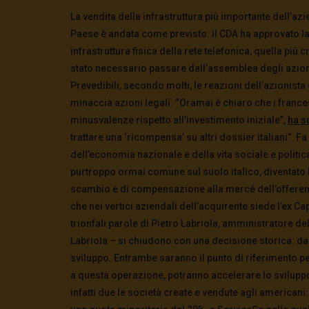
La vendita della infrastruttura più importante dell’az
Paese è andata come previsto: il CDA ha approvato la
infrastruttura fisica della rete telefonica, quella più 
stato necessario passare dall’assemblea degli azioni
Prevedibili, secondo molti, le reazioni dell’azionis
minaccia azioni legali.
“Oramai è chiaro che i france
minusvalenze rispetto all’investimento iniziale”,
ha s
trattare una ‘ricompensa’ su altri dossier italiani”.
Fa 
dell’economia nazionale e della vita sociale e politic
purtroppo ormai comune sul suolo italico, diventato ba
scambio e di compensazione alla mercé dell’offere
che nei vertici aziendali dell’acquirente siede l’ex C
trionfali parole di Pietro Labriola, amministratore de
Labriola – si chiudono con una decisione storica: dare
sviluppo. Entrambe saranno il punto di riferimento p
a questa operazione, potranno accelerare lo svilupp
infatti due le società create e vendute agli americani: