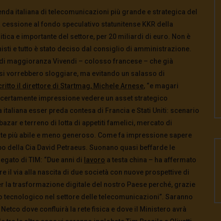
ienda italiana di telecomunicazioni più grande e strategica del
 cessione al fondo speculativo statunitense KKR della
critica e importante del settore, per 20 miliardi di euro. Non è
sti e tutto è stato deciso dal consiglio di amministrazione.
ta di maggioranza Vivendi – colosso francese – che già
si vorrebbero sloggiare, ma evitando un salasso di
critto il direttore di Startmag, Michele Arnese
, “e magari
certamente impressione vedere un asset strategico
a italiana esser preda contesa di Francia e Stati Uniti: scenario
zar e terreno di lotta di appetiti famelici, mercato di
nte più abile e meno generoso. Come fa impressione sapere
apo della Cia David Petraeus.
Suonano quasi beffarde le
legato di TIM: “Due anni di
lavoro
a testa china – ha affermato
 il via alla nascita di due società con nuove prospettive di
er la trasformazione digitale del nostro Paese perché, grazie
o tecnologico nel settore delle telecomunicazioni”
. Saranno
 Netco dove confluirà la rete fisica e dove il Ministero avrà