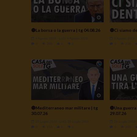
Watch Later
🔴La borsa o la guerra | tg 04.08.26
🔴Ci siamo de
4 Agosto 2026
- LUD:
4 Agosto 2026
3 Agosto 2026
0
308
0
0
0
326
Watch Later
🔴Mediterraneo mar militare | tg
🔴Una guerra t
30.07.26
29.07.26
30 Luglio 2026
- LUD:
30 Luglio 2026
29 Luglio 2026
0
215
0
0
0
345