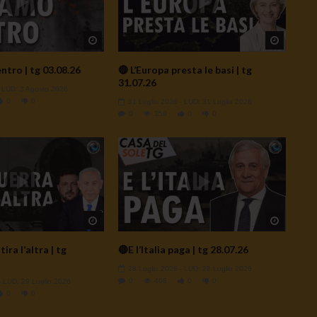
Watch Later
Watch L
ntro | tg 03.08.26
🔴 L’Europa presta le basi | tg
31.07.26
- LUD:
3 Agosto 2026
0
0
31 Luglio 2026
- LUD:
31 Luglio 2026
0
359
0
0
Watch Later
Watch L
ira l’altra | tg
🔴E l’Italia paga | tg 28.07.26
28 Luglio 2026
- LUD:
28 Luglio 2026
0
408
0
0
- LUD:
29 Luglio 2026
0
0