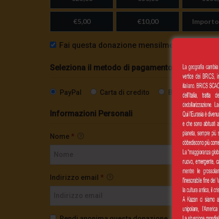
€5,00
€10,00
Importo
Fai questa donazione mensilmente
Seleziona il metodo di pagamento
PayPal
Carta di credito
Bonifico SEPA
Informazioni Personali
Nome
*
Indirizzo email
*
Rendi anonima questa donazione.