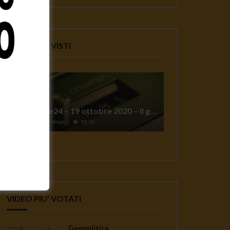
VIDEO PIU' VISTI
TgSole24 – 19 ottobre 2020 – Il grande reset
1
Jeff Hoffman
78.1K
VIDEO PIU' VOTATI
Geopolitica