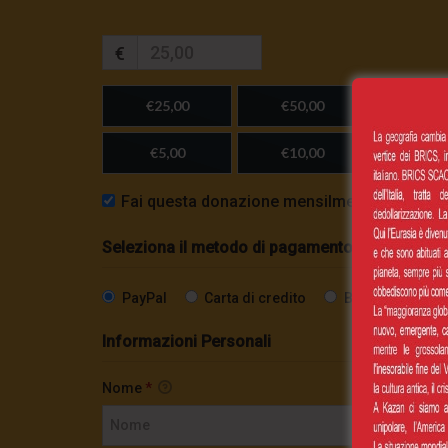
€
€25,00
€50,00
€100,
€5,00
€10,00
Importo
Fai questa donazione mensilmente
Seleziona il metodo di pagamento
PayPal
Carta di credito
Bonifico SEPA
Informazioni Personali
Nome
*