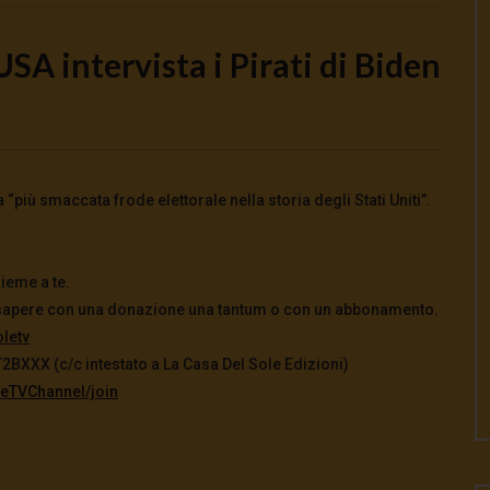
USA intervista i Pirati di Biden
Watch Later
ian, il rancore dell’Iran
Medio Oriente, la guerra come
più smaccata frode elettorale nella storia degli Stati Uniti”.
metodo
026
0
0
21 Luglio 2026
0
163
0
0
ieme a te.
del sapere con una donazione una tantum o con un abbonamento.
letv
XXX (c/c intestato a La Casa Del Sole Edizioni)
eTVChannel/join