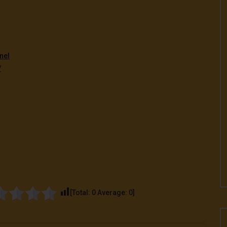
nel
/
[Total:
0
Average:
0
]