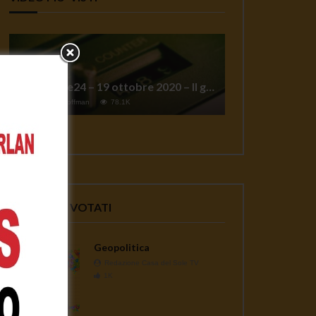
TgSole24 – 19 ottobre 2020 – Il grande reset
1
Jeff Hoffman
78.1K
VIDEO PIU' VOTATI
Geopolitica
Redazione Casa del Sole TV
1K