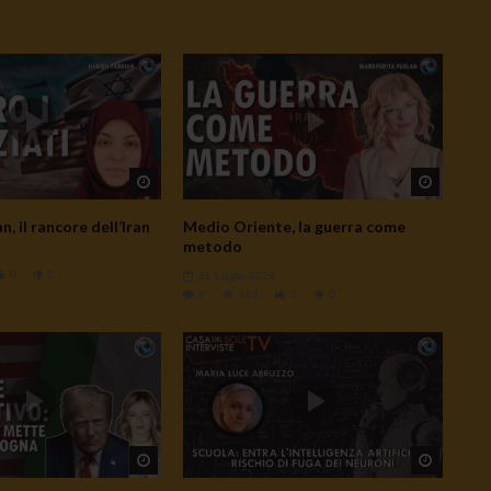
Watch Later
Watch L
, il rancore dell’Iran
Medio Oriente, la guerra come
metodo
0
0
21 Luglio 2026
0
163
0
0
Watch Later
Watch L