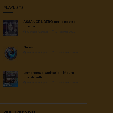
PLAYLISTS
ASSANGE LIBERO per la nostra
libertà
Gennaro Gargiulo
1 Febbraio 2021
News
Gennaro Gargiulo
17 Novembre 2020
L’emergenza sanitaria – Mauro
Scardovelli
Gennaro Gargiulo
17 Novembre 2020
VIDEO PIU' VISTI