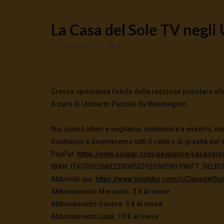
La Casa del Sole TV negli 
12 Novembre 2020
0
Watch Later
ANDREA ZHOK: DAL WELFARE AL
Hanieh Tark
Cresce spontanea l’onda della reazione popolare alla “
WARFARE
23 Luglio 2
A cura di Umberto Pascali da Washington.
0
194
25 Luglio 2026
0
814
0
0
Noi siamo liberi e vogliamo continuare a esserlo, ins
Sostienici e diventeremo tutti il centro di gravità 
PayPal:
https://www.paypal.
com/paypalme/casadelso
IBAN: IT63P0326822300052392596590 SWIFT: SELBIT2B
Abbonati qui:
https://www.youtube.com/
c/CasadelSol
Abbonamento Mercurio: 2 € al mese
Abbonamento Venere: 5 € al mese
Abbonamento Luna: 10 € al mese