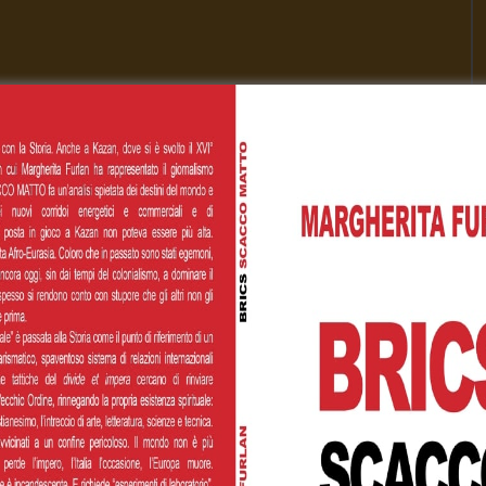
00
€200,00
€500,00
 personalizzato
Cognome