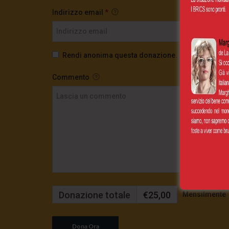
Indirizzo email
*
Rendi anonima questa donazione.
Commento
Donazione totale
€25,00
Mensilmente