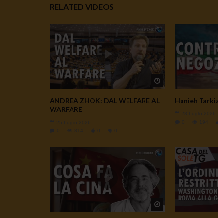
RELATED VIDEOS
Watch Later
ANDREA ZHOK: DAL WELFARE AL
Hanieh Tarkian
WARFARE
23 Luglio 2026
0
194
25 Luglio 2026
0
814
0
0
Watch Later