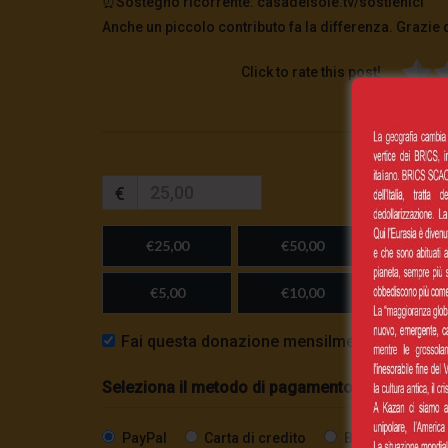
⏰Sostegno ricorrente: casadelsole.tv/sostienici
Anche un piccolo contributo fa la differenza. Grazie 
Click to rate this post!
€
€25,00
€50,00
€100,
€5,00
€10,00
Importo
Fai questa donazione mensilmente
Seleziona il metodo di pagamento
PayPal
Carta di credito
Bonifico SEPA