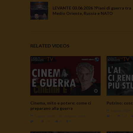
LEVANTE 03.06.2026 ?Piani di guerra tra
Medio Oriente, Russia e NATO
RELATED VIDEOS
Watch Later
Cinema, mito e potere: come ci
Putrino: cosc
preparano alla guerra
5 Agosto 2026
0
112
5 Agosto 2026
- LUD:
4 Agosto 2026
0
121
0
0