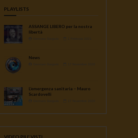
PLAYLISTS
ASSANGE LIBERO per la nostra
libertà
Gennaro Gargiulo
1 Febbraio 2021
News
Gennaro Gargiulo
17 Novembre 2020
L’emergenza sanitaria – Mauro
Scardovelli
Gennaro Gargiulo
17 Novembre 2020
VIDEO PIU' VISTI