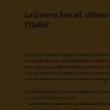
La Guerra fino all’ ultimo
l’Italia?
3 Giugno 2026
0
Watch Later
Cinema, mito e potere: come ci
Putrino: c
preparano alla guerra
5 Agosto 2
0
112
5 Agosto 2026
- LUD:
4 Agosto 2026
Dopo 4 anni e mezzo di guerra, l’Ucraina è un Paese de
0
121
0
0
Europa dalla guerra e dal reclutamento forzato al fro
mila ucraini sono scappati in Romania, sfidando i Car
aiuti europei che non sostengono questo sistema di 
crisi che sta divorando l’Ucraina rischia di travolgere 
In quest’intervista a Francesco Cappello per la Casa 
– la crisi demografica ucraina;
– la crisi degli arruolamenti e la mobilitazione forzat
– la corruzione politica e nei settori militari;