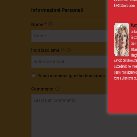
Informazioni Personali
Nome
*
Indirizzo email
*
Rendi anonima questa donazione.
Commento