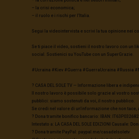
– la crisi economica;
– il ruolo e i rischi per l’Italia.
Segui la videointervista e scrivi la tua opinione nei 
Se ti piace il video, sostieni il nostro lavoro con un lik
social. Sostienici su YouTube con un SuperGrazie.
#Ucraina #Kiev #Guerra #GuerraUcraina #Russia #
? CASA DEL SOLE TV — Informazione libera e indipen
Il nostro lavoro è possibile solo grazie al vostro sos
pubblici: siamo sostenuti da voi, il nostro pubblico.
Se credi nel valore di un’informazione che non tace, 
? Dona tramite bonifico bancario: IBAN: IT63P0326
Intestato a: LA CASA DEL SOLE EDIZIONI Causale: Don
?️ Dona tramite PayPal: paypal.me/casadelsoletv