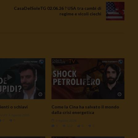
CasaDelSoleTG 02.06.26 ? USA tra cambi di
regime e vicoli ciechi
Watch Later
Watch L
ienti o schiavi
Come la Cina ha salvato il mondo
dalla crisi energetica
- LUD:
4 Agosto 2026
0
0
3 Agosto 2026
0
112
0
0