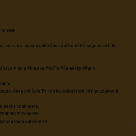
commenti.
e, iscriviti al canale della Casa del SoleTV e seguici su tutti i
Mosca #Italia #Europa #NATO #Zelensky #Putin
dente
tegno. Casa del Sole TV non ha editori forti né finanziamenti
aiutaci a continuare.
822300052392596590
azione Casa del Sole TV