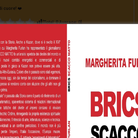
di cuore! ❤️
[Total:
0
Average:
0
]
00
€200,00
€500,00
 personalizzato