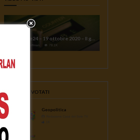
TgSole24 – 19 ottobre 2020 – Il grande reset
1
Jeff Hoffman
78.1K
VIDEO PIU' VOTATI
Geopolitica
Redazione Casa del Sole TV
1K