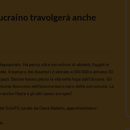
 ucraino travolgerà anche
Watch Later
oscienti o schiavi
Come la Cina ha salvato il mondo da
crisi energetica
026
- LUD:
4 Agosto 2026
0
0
3 Agosto 2026
popolato. Ha perso oltre sei milioni di abitanti, fuggiti in
0
112
0
0
nte. Il numero dei disertori è stimato a 300.000 e almeno 30
pazi. Decine hanno perso la vita nella fuga dall’Ucraina. Gli
morte, finiscono nell’enorme buco nero della corruzione. La
anche l’Italia e gli altri paesi europei?
del SoleTV, curata da Clara Statello, approfondiamo:
a;