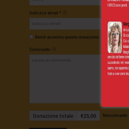
Indirizzo email
*
Rendi anonima questa donazione.
Commento
Donazione totale
€25,00
Mensilmente