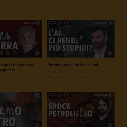
Watch Later
Watch L
e potere: come ci
Putrino: coscienti o schiavi
a guerra
5 Agosto 2026
- LUD:
4 Agosto 2026
0
139
0
0
- LUD:
4 Agosto 2026
0
0
Watch Later
Watch L