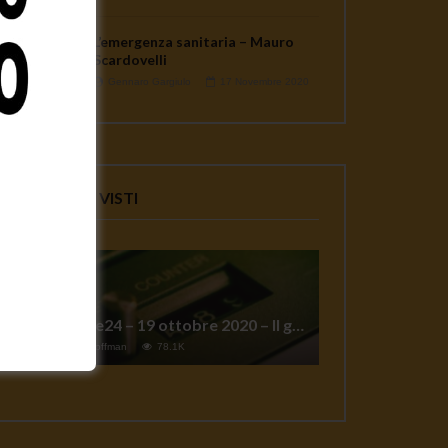
L’emergenza sanitaria – Mauro
Scardovelli
Gennaro Gargiulo
17 Novembre 2020
VIDEO PIU' VISTI
TgSole24 – 19 ottobre 2020 – Il grande reset
1
Jeff Hoffman
78.1K