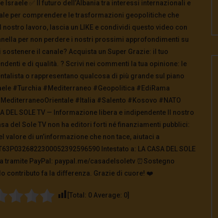
 Israele ✅ Il futuro dell’Albania tra interessi internazionali e
le per comprendere le trasformazioni geopolitiche che
 nostro lavoro, lascia un LIKE e condividi questo video con
ampanella per non perdere i nostri prossimi approfondimenti su
oi sostenere il canale? Acquista un Super Grazie: il tuo
ndenti e di qualità. ? Scrivi nei commenti la tua opinione: le
entalista o rappresentano qualcosa di più grande sul piano
aele #Turchia #Mediterraneo #Geopolitica #EdiRama
#MediterraneoOrientale #Italia #Salento #Kosovo #NATO
DEL SOLE TV — Informazione libera e indipendente Il nostro
a del Sole TV non ha editori forti né finanziamenti pubblici:
el valore di un’informazione che non tace, aiutaci a
: IT63P0326822300052392596590 Intestato a: LA CASA DEL SOLE
na tramite PayPal: paypal.me/casadelsoletv ⏰Sostegno
o contributo fa la differenza. Grazie di cuore! ❤️
[Total:
0
Average:
0
]