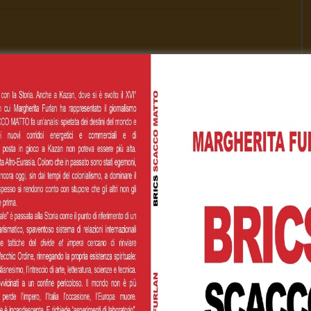
00
€200,00
€500,00
 personalizzato
Cognome