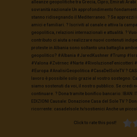
alleanze geopolitiche tra Grecia, Cipro, Emirati Arabi e
sovranità nazionale Un approfondimento fondamenta
stanno ridisegnando il Mediterraneo. ? Se apprezzi il
amici e familiari. ? Iscriviti al canale e attiva la c
geopolitica, relazioni internazionali e attualità. ? Vu
contributo ci aiuta a realizzare nuovi contenuti indipe
proteste in Albania sono soltanto una battaglia ambi
geopolitico? #Albania #JaredKushner #Trump #Isr
#Valona #Zvërnec #Narte #RivoluzioneFenicotteri 
#Europa #AnalisiGeopolitica #CasaDelSoleTV ? CASA 
lavoro è possibile solo grazie al vostro sostegno. Cas
siamo sostenuti da voi, il nostro pubblico. Se credi n
continuare. ? Dona tramite bonifico bancario: IBAN
EDIZIONI Causale: Donazione Casa del Sole TV ?️ Do
ricorrente: casadelsole.tv/sostienici Anche un piccol
Click to rate this post!