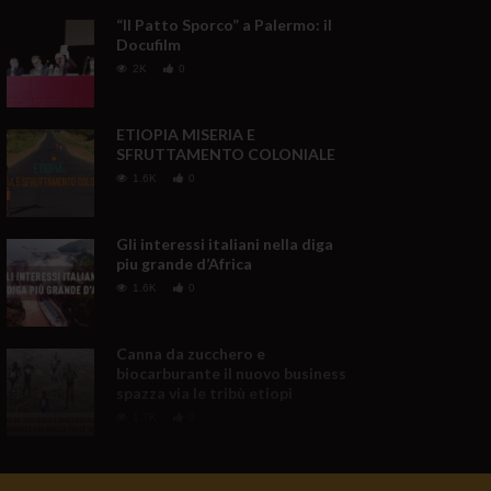
“Il Patto Sporco” a Palermo: il
Docufilm
2K
0
ETIOPIA MISERIA E
SFRUTTAMENTO COLONIALE
1.6K
0
Gli interessi italiani nella diga
piu grande d’Africa
1.6K
0
Canna da zucchero e
biocarburante il nuovo business
spazza via le tribù etiopi
1.7K
0