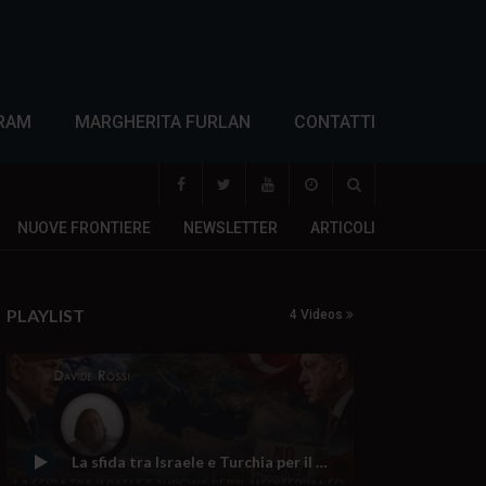
RAM
MARGHERITA FURLAN
CONTATTI
NUOVE FRONTIERE
NEWSLETTER
ARTICOLI
PLAYLIST
4 Videos
La sfida tra Israele e Turchia per il mediterraneo dietro le proteste anti-Kushner in Albania