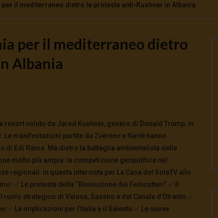
a per il mediterraneo dietro le proteste anti-Kushner in Albania
chia per il mediterraneo dietro
Watch Later
in Albania
to e potere: come ci
Putrino: coscienti o schiavi
alla guerra
5 Agosto 2026
- LUD:
4 Agosto 2026
0
139
0
0
026
- LUD:
4 Agosto 2026
0
0
a resort voluto da Jared Kushner, genero di Donald Trump, in
e. Le manifestazioni partite da Zvërnec e Nartë hanno
 di Edi Rama. Ma dietro la battaglia ambientalista della
one molto più ampia: la competizione geopolitica nel
enze regionali. In questa intervista per La Casa del SoleTV allo
mo: ✅ Le proteste della “Rivoluzione dei Fenicotteri” ✅ Il
l ruolo strategico di Valona, Saseno e del Canale d’Otranto ✅
 ✅ Le implicazioni per l’Italia e il Salento ✅ Le nuove