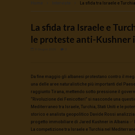
Home
Interviste
La sfida tra Israele e Turchi
La sfida tra Israele e Tur
Watch Later
le proteste anti-Kushner 
🔴DRONI SI SCORTE NO | TG 05.08.26
Cinema, mi
preparano 
5 Agosto 2026
0
38
0
0
5 Agosto 2
8 Giugno 2026
0
0
128
Da fine maggio gli albanesi protestano contro il meg
una delle aree naturalistiche più importanti del Paes
raggiunto Tirana, mettendo sotto pressione il governo
“Rivoluzione dei Fenicotteri” si nasconde una questi
Mediterraneo tra Israele, Turchia, Stati Uniti e le pot
storico e analista geopolitico Davide Rossi analizzia
progetto immobiliare di Jared Kushner in Albania ✅ I
La competizione tra Israele e Turchia nel Mediterraneo