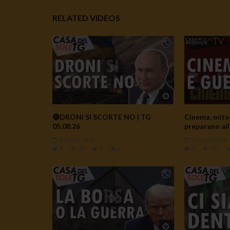
RELATED VIDEOS
Watch Later
🔴DRONI SI SCORTE NO | TG
Cinema, mito 
05.08.26
preparano all
5 Agosto 2026
5 Agosto 2026
0
38
0
0
0
128
Watch Later