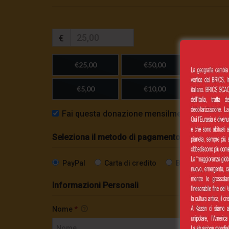
€
€25,00
€50,00
€100,
€5,00
€10,00
Importo
Fai questa donazione mensilmente
Seleziona il metodo di pagamento
PayPal
Carta di credito
Bonifico SEPA
Informazioni Personali
Nome
*