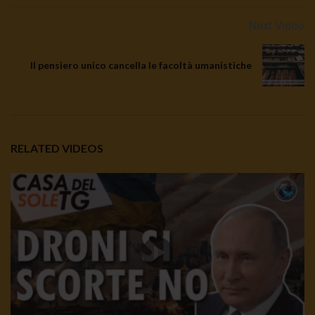
Next Video
Il pensiero unico cancella le facoltà umanistiche
RELATED VIDEOS