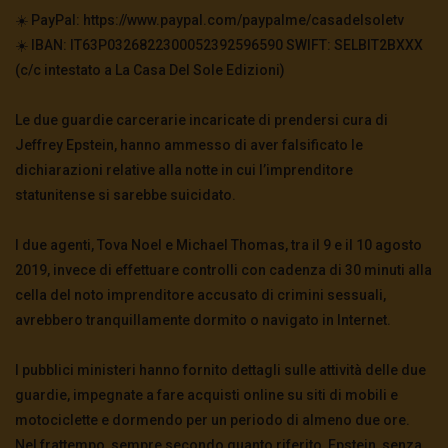
☀️ PayPal: https://www.paypal.com/paypalme/casadelsoletv
☀️ IBAN: IT63P0326822300052392596590 SWIFT: SELBIT2BXXX
(c/c intestato a La Casa Del Sole Edizioni)
Le due guardie carcerarie incaricate di prendersi cura di
Jeffrey Epstein, hanno ammesso di aver falsificato le
dichiarazioni relative alla notte in cui l’imprenditore
statunitense si sarebbe suicidato.
I due agenti, Tova Noel e Michael Thomas, tra il 9 e il 10 agosto
2019, invece di effettuare controlli con cadenza di 30 minuti alla
cella del noto imprenditore accusato di crimini sessuali,
avrebbero tranquillamente dormito o navigato in Internet.
I pubblici ministeri hanno fornito dettagli sulle attività delle due
guardie, impegnate a fare acquisti online su siti di mobili e
motociclette e dormendo per un periodo di almeno due ore.
Nel frattempo, sempre secondo quanto riferito, Epstein, senza