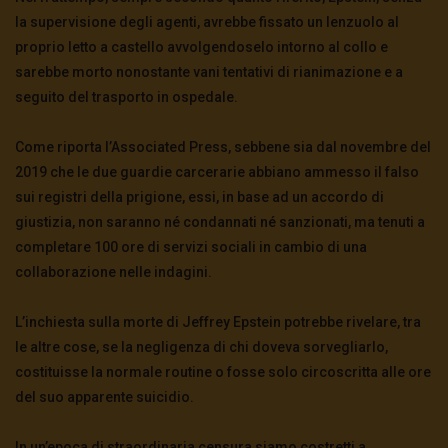
la supervisione degli agenti, avrebbe fissato un lenzuolo al
proprio letto a castello avvolgendoselo intorno al collo e
sarebbe morto nonostante vani tentativi di rianimazione e a
seguito del trasporto in ospedale.
Come riporta l’Associated Press, sebbene sia dal novembre del
2019 che le due guardie carcerarie abbiano ammesso il falso
sui registri della prigione, essi, in base ad un accordo di
giustizia, non saranno né condannati né sanzionati, ma tenuti a
completare 100 ore di servizi sociali in cambio di una
collaborazione nelle indagini.
L’inchiesta sulla morte di Jeffrey Epstein potrebbe rivelare, tra
le altre cose, se la negligenza di chi doveva sorvegliarlo,
costituisse la normale routine o fosse solo circoscritta alle ore
del suo apparente suicidio.
In un’epoca di straordinaria censura siamo costretti a