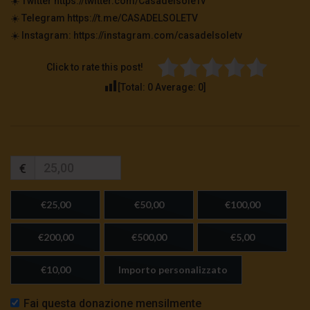
☀️ Twitter https://twitter.com/CasadelsoleTv
☀️ Telegram https://t.me/CASADELSOLETV
☀️ Instagram: https://instagram.com/casadelsoletv
Click to rate this post!
[Total:
0
Average:
0
]
€
€25,00
€50,00
€100,00
€200,00
€500,00
€5,00
€10,00
Importo personalizzato
Fai questa donazione mensilmente