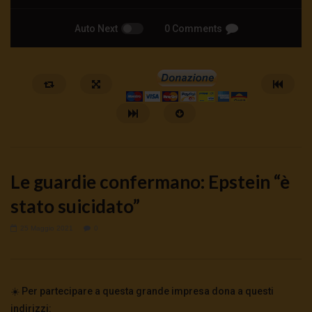
Auto Next
0 Comments
Le guardie confermano: Epstein “è
stato suicidato”
25 Maggio 2021
0
Watch Later
🔴DRONI SI SCORTE NO | TG 05.08.26
🔴La borsa o la guerra | 
5 Agosto 2026
4 Agosto 2026
- LUD:
4 Agost
☀️ Per partecipare a questa grande impresa dona a questi
0
65
0
0
0
304
0
0
indirizzi: