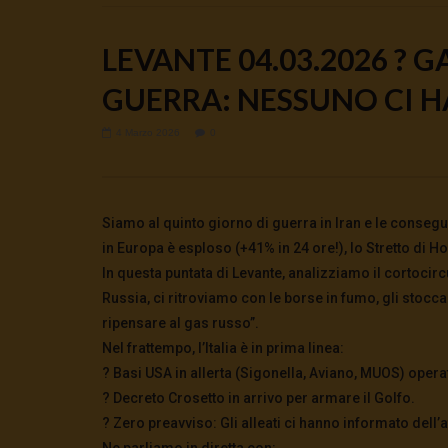
LEVANTE 04.03.2026 ? G
GUERRA: NESSUNO CI H
4 Marzo 2026
0
Watch Later
🔴DRONI SI SCORTE NO | TG 05.08.26
Cinema, mi
preparano 
5 Agosto 2026
0
61
0
0
5 Agosto 2
Siamo al quinto giorno di guerra in Iran e le conseg
0
154
in Europa è esploso (+41% in 24 ore!), lo Stretto di H
In questa puntata di Levante, analizziamo il cortocircu
Russia, ci ritroviamo con le borse in fumo, gli stoc
ripensare al gas russo”.
Nel frattempo, l’Italia è in prima linea:
? Basi USA in allerta (Sigonella, Aviano, MUOS) operati
? Decreto Crosetto in arrivo per armare il Golfo.
? Zero preavviso: Gli alleati ci hanno informato dell’
Ne parliamo in diretta con: