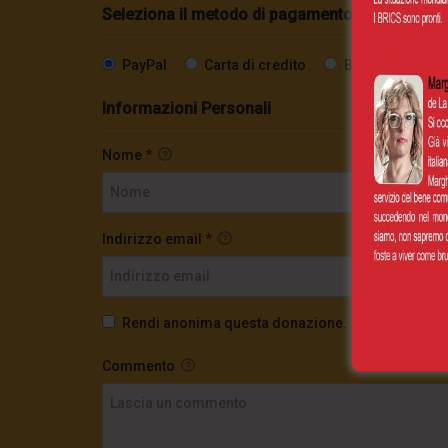
Seleziona il metodo di pagamento
PayPal
Carta di credito
Bonifico SEPA
Informazioni Personali
Nome
*
Indirizzo email
*
Rendi anonima questa donazione.
Commento