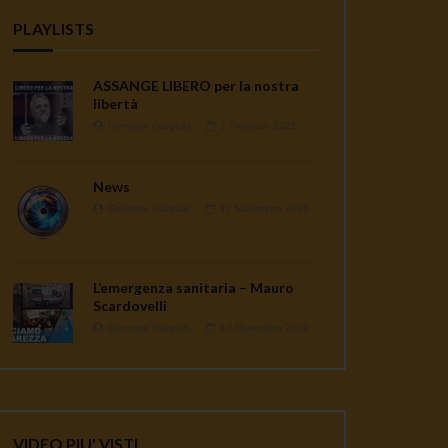
PLAYLISTS
ASSANGE LIBERO per la nostra
libertà
Gennaro Gargiulo
1 Febbraio 2021
News
Gennaro Gargiulo
17 Novembre 2020
L’emergenza sanitaria – Mauro
Scardovelli
Gennaro Gargiulo
17 Novembre 2020
VIDEO PIU' VISTI