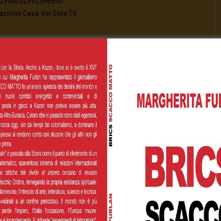
822300052392596590
azione Casa del Sole TV
di cuore! ❤️
[Total:
0
Average:
0
]
00
€200,00
€500,00
 personalizzato