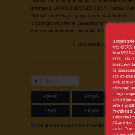
? Dona tramite bonifico bancario: IBAN: IT63P0326
Intestato a: LA CASA DEL SOLE EDIZIONI Causale: Don
?️ Dona tramite PayPal: paypal.me/casadelsoletv
⏰Sostegno ricorrente: casadelsole.tv/sostienici
Anche un piccolo contributo fa la differenza. Grazie 
Click to rate this post!
€
€25,00
€50,00
€100,
€5,00
€10,00
Importo
Fai questa donazione mensilmente