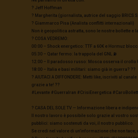
? Jeff Hoffman
? Margherita (giornalista, autrice del saggio BRICS 
? Giammarco Pisa (Analista conflitti internazionali)
Non è geopolitica astratta, sono le nostre bollette e 
? COSA VEDREMO:
00:00 – Shock energetico: TTF a 60€ e Hormuz blocc
05:30 – Qatar fermo: la trappola del GNL ⛽️
12:00 – Il paradosso russo: Mosca osserva il crollo 
18:00 – Italia e basi militari: siamo già in guerra? ??
? AIUTACI A DIFFONDERE: Metti like, iscriviti al canal
grazie a te! ??
#Levante #GuerraIran #CrisiEnergetica #CaroBolle
? CASA DEL SOLE TV — Informazione libera e indipen
Il nostro lavoro è possibile solo grazie al vostro sos
pubblici: siamo sostenuti da voi, il nostro pubblico.
Se credi nel valore di un’informazione che non tace, 