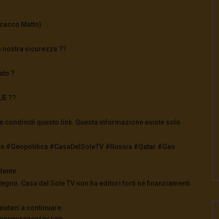
Scacco Matto)
la nostra sicurezza ??
ato ?
UE ??
e e condividi questo link. Questa informazione esiste solo
tte #Geopolitica #CasaDelSoleTV #Russia #Qatar #Gas
dente
tegno. Casa del Sole TV non ha editori forti né finanziamenti
aiutaci a continuare.