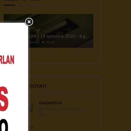
TgSole24 – 19 ottobre 2020 – Il grande reset
1
Jeff Hoffman
78.1K
VIDEO PIU' VOTATI
Geopolitica
Redazione Casa del Sole TV
1K