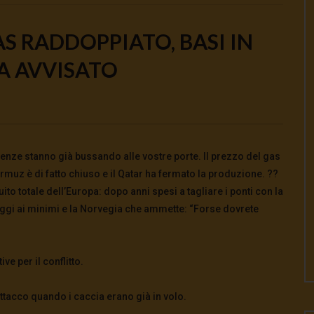
AS RADDOPPIATO, BASI IN
A AVVISATO
Watch Later
to e potere: come ci
Putrino: coscienti o schiavi
alla guerra
5 Agosto 2026
- LUD:
4 Agosto 2026
0
147
0
0
026
- LUD:
4 Agosto 2026
uenze stanno già bussando alle vostre porte. Il prezzo del gas
0
0
ormuz è di fatto chiuso e il Qatar ha fermato la produzione. ??
ito totale dell’Europa: dopo anni spesi a tagliare i ponti con la
caggi ai minimi e la Norvegia che ammette: “Forse dovrete
ve per il conflitto.
attacco quando i caccia erano già in volo.