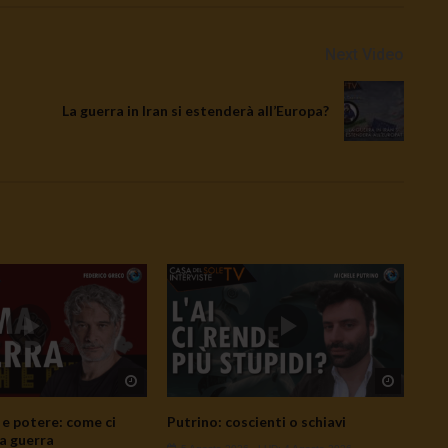
Next Video
La guerra in Iran si estenderà all’Europa?
Watch Later
Watch L
e potere: come ci
Putrino: coscienti o schiavi
a guerra