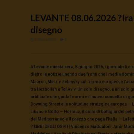
LEVANTE 08.06.2026 ?Iran
disegno
8 Giugno 2026
0
Watch Later
🔴DRONI SI SCORTE NO | TG 05.08.26
Cinema, mi
preparano 
5 Agosto 2026
0
60
0
0
5 Agosto 2
A Levante questa sera, 8 giugno 2026, i giornalisti
0
154
dietro le notizie unendo due fronti che i media domin
Macron, Merz e Zelensky sul riarmo europeo, e l’asse 
tra Hezbollah e Tel Aviv. Un solo disegno, e un solo 
artificiale che guida le armi e il nuovo concetto di gu
Downing Street e la solitudine strategica europea — L
Libano e Golfo — Hormuz, il collo di bottiglia del pet
del Mediterraneo e il prezzo che paga l’Italia — La let
? LIBRI DEGLI OSPITI Vincenzo Maddaloni, Amir Modin
Maddaloni, Voglia di Rivoluzione. Storia e storie di