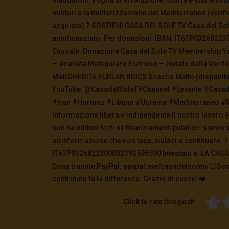
militari e la militarizzazione del Mediterraneo (verifi
acquisto) ? SOSTIENI CASA DEL SOLE TV Casa del Sol
autofinanziato. Per donazioni: IBAN: IT63P032682230
Causale: Donazione Casa del Sole TV Membership Y
— Analista Multipolare €5/mese — Inviato della Verità
MARGHERITA FURLAN BRICS Scacco Matto (disponibile 
YouTube: @CasadelSoleTVChannel #Levante #Casade
#Iran #Hormuz #Libano #Ucraina #Mediterraneo #
Informazione libera e indipendente Il nostro lavoro 
non ha editori forti né finanziamenti pubblici: siamo s
un’informazione che non tace, aiutaci a continuare. ?
IT63P0326822300052392596590 Intestato a: LA CASA 
Dona tramite PayPal: paypal.me/casadelsoletv ⏰Sost
contributo fa la differenza. Grazie di cuore! ❤️
Click to rate this post!