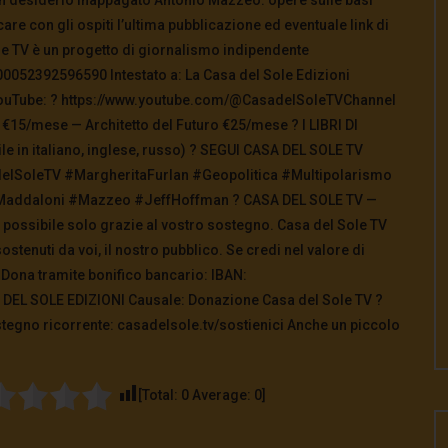
care con gli ospiti l’ultima pubblicazione ed eventuale link di
e TV è un progetto di giornalismo indipendente
0052392596590 Intestato a: La Casa del Sole Edizioni
ouTube: ? https://www.youtube.com/@CasadelSoleTVChannel
 €15/mese — Architetto del Futuro €25/mese ? I LIBRI DI
in italiano, inglese, russo) ? SEGUI CASA DEL SOLE TV
lSoleTV #MargheritaFurlan #Geopolitica #Multipolarismo
Maddaloni #Mazzeo #JeffHoffman ? CASA DEL SOLE TV —
è possibile solo grazie al vostro sostegno. Casa del Sole TV
ostenuti da voi, il nostro pubblico. Se credi nel valore di
 Dona tramite bonifico bancario: IBAN:
DEL SOLE EDIZIONI Causale: Donazione Casa del Sole TV ?️
egno ricorrente: casadelsole.tv/sostienici Anche un piccolo
[Total:
0
Average:
0
]