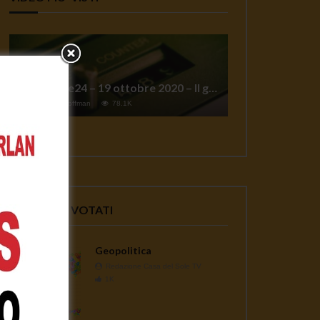
TgSole24 – 19 ottobre 2020 – Il grande reset
1
Jeff Hoffman
78.1K
VIDEO PIU' VOTATI
Geopolitica
Redazione Casa del Sole TV
1K