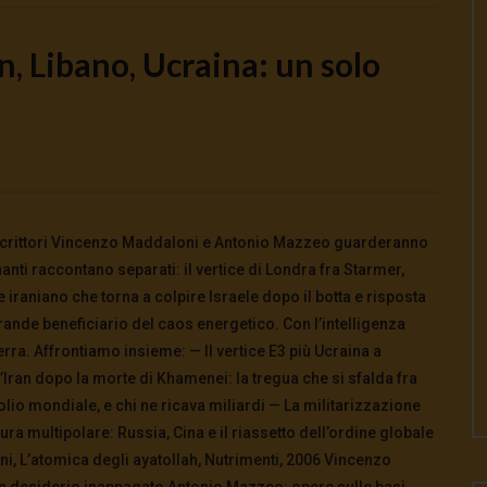
, Libano, Ucraina: un solo
Watch Later
to e potere: come ci
Putrino: coscienti o schiavi
alla guerra
5 Agosto 2026
- LUD:
4 Agosto 2026
0
146
0
0
026
- LUD:
4 Agosto 2026
 e scrittori Vincenzo Maddaloni e Antonio Mazzeo guarderanno
0
0
anti raccontano separati: il vertice di Londra fra Starmer,
iraniano che torna a colpire Israele dopo il botta e risposta
grande beneficiario del caos energetico. Con l’intelligenza
erra. Affrontiamo insieme: — Il vertice E3 più Ucraina a
’Iran dopo la morte di Khamenei: la tregua che si sfalda fra
rolio mondiale, e chi ne ricava miliardi — La militarizzazione
tura multipolare: Russia, Cina e il riassetto dell’ordine globale
i, L’atomica degli ayatollah, Nutrimenti, 2006 Vincenzo
 un desiderio inappagato Antonio Mazzeo: opere sulle basi