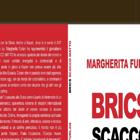
00
€200,00
€500,00
 personalizzato
Cognome