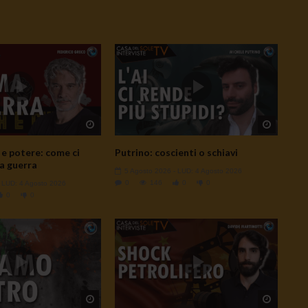
Watch Later
Watch L
e potere: come ci
Putrino: coscienti o schiavi
a guerra
5 Agosto 2026
- LUD:
4 Agosto 2026
0
146
0
0
- LUD:
4 Agosto 2026
0
0
Watch Later
Watch L