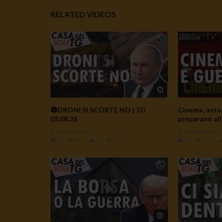
RELATED VIDEOS
Watch Later
🔴DRONI SI SCORTE NO | TG
Cinema, mito 
05.08.26
preparano all
5 Agosto 2026
5 Agosto 2026
0
60
0
0
0
154
Watch Later