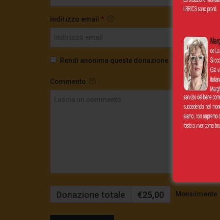
Indirizzo email
*
Rendi anonima questa donazione.
Commento
Donazione totale
€25,00
Mensilmente