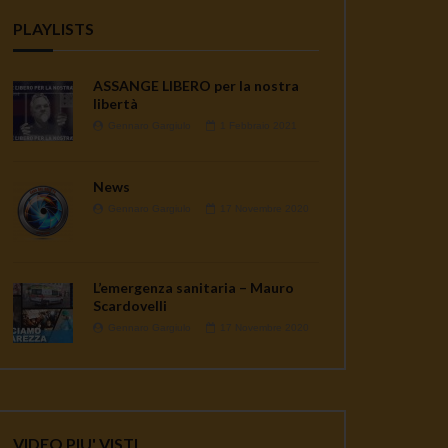
PLAYLISTS
ASSANGE LIBERO per la nostra
libertà
Gennaro Gargiulo
1 Febbraio 2021
News
Gennaro Gargiulo
17 Novembre 2020
L’emergenza sanitaria – Mauro
Scardovelli
Gennaro Gargiulo
17 Novembre 2020
VIDEO PIU' VISTI