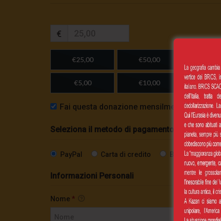
€
€25,00
€50,00
€100,
€5,00
€10,00
Importo
Fai questa donazione mensilmente
Seleziona il metodo di pagamento
PayPal
Carta di credito
Bonifico SEPA
Informazioni Personali
Nome
*