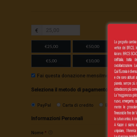
€
€25,00
€50,00
€100,
€5,00
€10,00
Importo
Fai questa donazione mensilmente
Seleziona il metodo di pagamento
PayPal
Carta di credito
Bonifico SEPA
Informazioni Personali
Nome
*