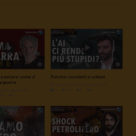
Watch Later
Watch L
e potere: come ci
Putrino: coscienti o schiavi
a guerra
5 Agosto 2026
- LUD:
4 Agosto 2026
0
134
0
0
- LUD:
4 Agosto 2026
0
0