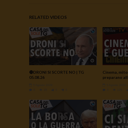
RELATED VIDEOS
Watch Later
🔴DRONI SI SCORTE NO | TG
Cinema, mito 
05.08.26
preparano all
5 Agosto 2026
5 Agosto 2026
0
35
0
0
0
125