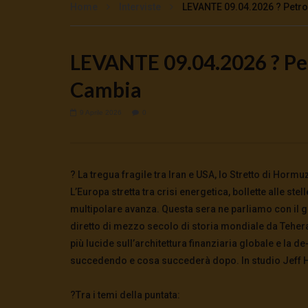
Home
Interviste
LEVANTE 09.04.2026 ? Petrol
LEVANTE 09.04.2026 ? Petr
Watch Later
Cambia
🔴DRONI SI SCORTE NO | TG 05.08.26
Cinema, mi
preparano 
5 Agosto 2026
0
35
0
0
5 Agosto 2
9 Aprile 2026
0
0
125
? La tregua fragile tra Iran e USA, lo Stretto di Horm
L’Europa stretta tra crisi energetica, bollette alle ste
multipolare avanza. Questa sera ne parliamo con il g
diretto di mezzo secolo di storia mondiale da Tehera
più lucide sull’architettura finanziaria globale e la 
succedendo e cosa succederà dopo. In studio Jeff
?Tra i temi della puntata: