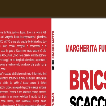
00
€200,00
€500,00
 personalizzato
Cognome