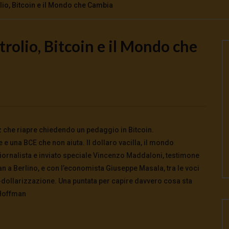
io, Bitcoin e il Mondo che Cambia
olio, Bitcoin e il Mondo che
Watch Later
to e potere: come ci
Putrino: coscienti o schiavi
alla guerra
5 Agosto 2026
- LUD:
4 Agosto 2026
0
134
0
0
026
- LUD:
4 Agosto 2026
0
0
uz che riapre chiedendo un pedaggio in Bitcoin.
lle e una BCE che non aiuta. Il dollaro vacilla, il mondo
iornalista e inviato speciale Vincenzo Maddaloni, testimone
n a Berlino, e con l’economista Giuseppe Masala, tra le voci
de-dollarizzazione. Una puntata per capire davvero cosa sta
 Hoffman