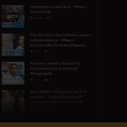
L’emergenza sanitaria – Mauro
Scardovelli
19.8K
0
Ciò che tutti dovrebbero sapere
sull’emergenza – Mauro
Scardovelli e Stefano Manera
2.4K
0
Parlano i medici di base: la
testimonianza di Andrea
Mangiagalli
4.1K
0
Mascherine all’aperto: costi e
benefici – Mauro Scardovelli
commenta Alberto Donzelli
3.6K
0
Emergenza sanitaria: La sintesi
di Mauro Scardovelli