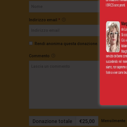
Indirizzo email
*
Rendi anonima questa donazione.
Commento
Donazione totale
€25,00
Mensilmente