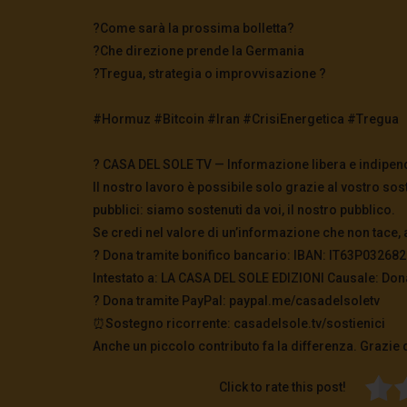
?️Come sarà la prossima bolletta?
?️Che direzione prende la Germania
?️Tregua, strategia o improvvisazione ?
#Hormuz #Bitcoin #Iran #CrisiEnergetica #Tregua
? CASA DEL SOLE TV — Informazione libera e indipen
Il nostro lavoro è possibile solo grazie al vostro sos
pubblici: siamo sostenuti da voi, il nostro pubblico.
Se credi nel valore di un’informazione che non tace, 
? Dona tramite bonifico bancario: IBAN: IT63P0326
Intestato a: LA CASA DEL SOLE EDIZIONI Causale: Don
?️ Dona tramite PayPal: paypal.me/casadelsoletv
⏰Sostegno ricorrente: casadelsole.tv/sostienici
Anche un piccolo contributo fa la differenza. Grazie 
Click to rate this post!