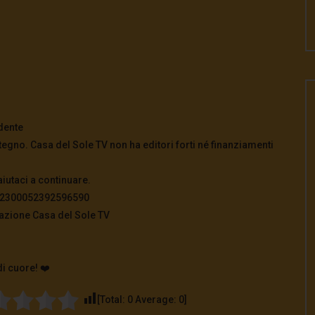
dente
tegno. Casa del Sole TV non ha editori forti né finanziamenti
aiutaci a continuare.
822300052392596590
azione Casa del Sole TV
di cuore! ❤️
[Total:
0
Average:
0
]