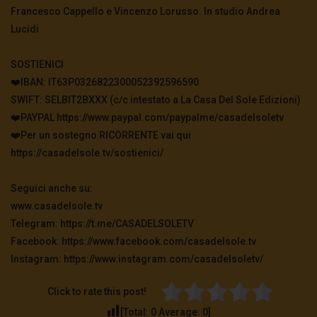
Scardovelli intervista Luigi Cavanna
Francesco Cappello e Vincenzo Lorusso. In studio Andrea
2.4K
121
Lucidi
SOSTIENICI
A marzo si sapeva già tutto – Mauro
Scardovelli commenta il Dott. Pierluigi Viale
❤️IBAN: IT63P0326822300052392596590
3K
164
SWIFT: SELBIT2BXXX (c/c intestato a La Casa Del Sole Edizioni)
❤️PAYPAL https://www.paypal.com/paypalme/casadelsoletv
❤️Per un sostegno RICORRENTE vai qui
Paura della pandemia o pandemia di paura?
– Mauro Scardovelli commenta Giorgio Palù
https://casadelsole.tv/sostienici/
4.9K
0
Seguici anche su:
www.casadelsole.tv
Telegram: https://t.me/CASADELSOLETV
Facebook: https://www.facebook.com/casadelsole.tv
Instagram: https://www.instagram.com/casadelsoletv/
Click to rate this post!
[Total:
0
Average:
0
]