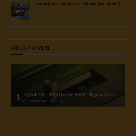
L’emergenza sanitaria – Mauro Scardovelli
Gennaro Gargiulo
17 Novembre 2020
VIDEO PIU' VISTI
TgSole24 – 19 ottobre 2020 – Il grande reset
1
Jeff Hoffman
78.1K