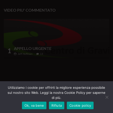
VIDEO PIU' COMMENTATO
APPELLO URGENTE
1
Jeff Hoffman
13
Testata Giornalistica iscritta al Registro della
Utilizziamo i cookie per offrirti la migliore esperienza possibile
sul nostro sito Web. Leggi la nostra Cookie Policy per saperne
Stampa del Tribunale di Roma n. 69 del 16.07.2020
di più.
Direttore Responsabile Margherita Furlan
Ok, va bene
Rifiuta
Cookie policy
Tutti i diritti riservati - La Casa del Sole Edizioni