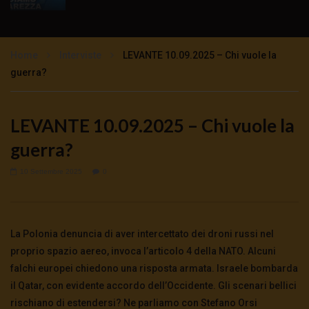
Ciò che tutti dovrebbero sapere
sull’emergenza – Mauro Scardovelli e
Stefano Manera
Home
Interviste
LEVANTE 10.09.2025 – Chi vuole la
2.4K
0
guerra?
Parlano i medici di base: la testimonianza di
Andrea Mangiagalli
LEVANTE 10.09.2025 – Chi vuole la
4.1K
0
guerra?
Mascherine all’aperto: costi e benefici –
10 Settembre 2025
0
Mauro Scardovelli commenta Alberto
Donzelli
3.6K
0
La Polonia denuncia di aver intercettato dei droni russi nel
Emergenza sanitaria: La sintesi di Mauro
Scardovelli
proprio spazio aereo, invoca l’articolo 4 della NATO. Alcuni
4.4K
0
falchi europei chiedono una risposta armata. Israele bombarda
il Qatar, con evidente accordo dell’Occidente. Gli scenari bellici
rischiano di estendersi? Ne parliamo con Stefano Orsi
Si potevano salvare molte vite – Mauro