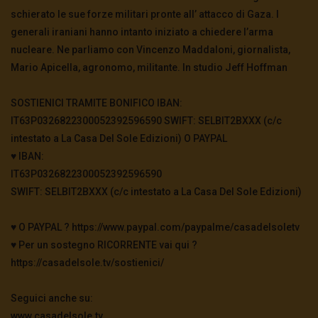
schierato le sue forze militari pronte all’ attacco di Gaza. I
generali iraniani hanno intanto iniziato a chiedere l’arma
nucleare. Ne parliamo con Vincenzo Maddaloni, giornalista,
Mario Apicella, agronomo, militante. In studio Jeff Hoffman
SOSTIENICI TRAMITE BONIFICO IBAN:
IT63P0326822300052392596590 SWIFT: SELBIT2BXXX (c/c
intestato a La Casa Del Sole Edizioni) O PAYPAL
♥️ IBAN:
IT63P0326822300052392596590
SWIFT: SELBIT2BXXX (c/c intestato a La Casa Del Sole Edizioni)
♥️ O PAYPAL ? https://www.paypal.com/paypalme/casadelsoletv
♥️ Per un sostegno RICORRENTE vai qui ?
https://casadelsole.tv/sostienici/
Seguici anche su:
www.casadelsole.tv