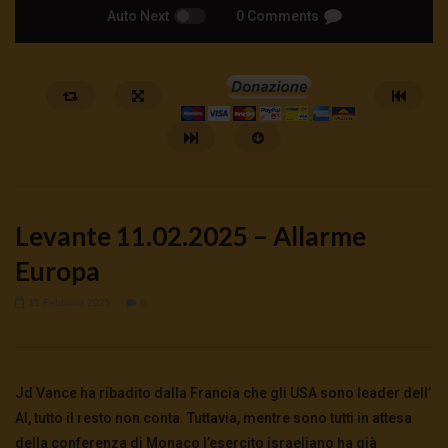
Auto Next
0 Comments
Levante 11.02.2025 – Allarme
Europa
11 Febbraio 2025
0
Watch Later
Quando la scuola fa disimparare la
🔴DRONI SI SCORTE NO 
pace
5 Agosto 2026
Jd Vance ha ribadito dalla Francia che gli USA sono leader dell’
0
61
0
0
7 Agosto 2026
- LUD:
7 Agosto 2026
0
26
0
0
AI, tutto il resto non conta. Tuttavia, mentre sono tutti in attesa
della conferenza di Monaco l’esercito israeliano ha già