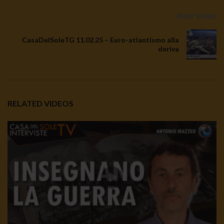
Next Video
CasaDelSoleTG 11.02.25 – Euro-atlantismo alla
deriva
RELATED VIDEOS