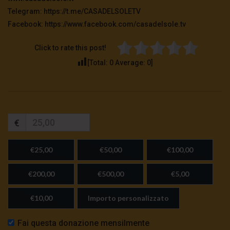
Telegram: https://t.me/CASADELSOLETV
Facebook: https://www.facebook.com/casadelsole.tv
Click to rate this post!
[Total:
0
Average:
0
]
€
€25,00
€50,00
€100,00
€200,00
€500,00
€5,00
€10,00
Importo personalizzato
Fai questa donazione mensilmente