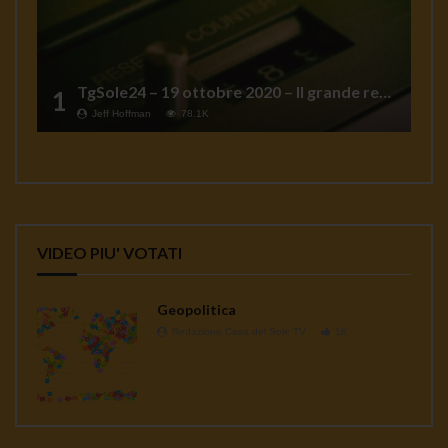
TgSole24 – 19 ottobre 2020 – Il grande reset
1
Jeff Hoffman
78.1K
VIDEO PIU' VOTATI
Geopolitica
Redazione Casa del Sole TV
1K