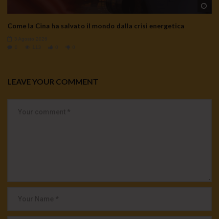
Wa
Come la Cina ha salvato il mondo dalla crisi energetica
3 Agosto 2026
0
113
0
0
LEAVE YOUR COMMENT