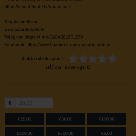
https://casadelsole.tv/sostienici/
Seguici anche su:
www.casadelsole.tv
Telegram: https://t.me/CASADELSOLETV
Facebook: https://www.facebook.com/casadelsole.tv
Click to rate this post!
[Total:
0
Average:
0
]
€
€25,00
€50,00
€100,00
€200,00
€500,00
€5,00