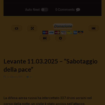
Auto Next
0 Comments
Levante 11.03.2025 – “Sabotaggio
della pace”
11 Marzo 2025
0
Watch Later
🔴DRONI SI SCORTE NO | TG 05.08.26
Cinema, mito e potere:
preparano alla guerra
5 Agosto 2026
La difesa aerea russa ha intercettato 337 droni ucraini nel
0
42
0
0
5 Agosto 2026
- LUD:
4 Agost
0
131
0
0
corso della notte, un civile è stato ucciso nell’attacco.