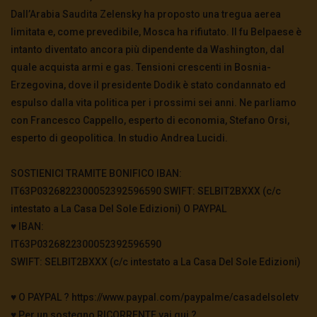
Dall’Arabia Saudita Zelensky ha proposto una tregua aerea
limitata e, come prevedibile, Mosca ha rifiutato. Il fu Belpaese è
intanto diventato ancora più dipendente da Washington, dal
quale acquista armi e gas. Tensioni crescenti in Bosnia-
Erzegovina, dove il presidente Dodik è stato condannato ed
espulso dalla vita politica per i prossimi sei anni. Ne parliamo
con Francesco Cappello, esperto di economia, Stefano Orsi,
esperto di geopolitica. In studio Andrea Lucidi.
SOSTIENICI TRAMITE BONIFICO IBAN:
IT63P0326822300052392596590 SWIFT: SELBIT2BXXX (c/c
intestato a La Casa Del Sole Edizioni) O PAYPAL
♥️ IBAN:
IT63P0326822300052392596590
SWIFT: SELBIT2BXXX (c/c intestato a La Casa Del Sole Edizioni)
♥️ O PAYPAL ? https://www.paypal.com/paypalme/casadelsoletv
♥️ Per un sostegno RICORRENTE vai qui ?