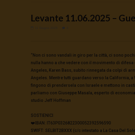
Levante 11.06.2025 – Guer
11 Giugno 2025
0
Watch Later
🔴DRONI SI SCORTE NO | TG 05.08.26
Cinema, mi
“Non ci sono vandali in giro per la città, ci sono pochi
preparano 
5 Agosto 2026
nulla hanno a che vedere con il movimento di difesa d
0
42
0
0
5 Agosto 2
Angeles, Karen Bass, subito rinnegata da colpi di arm
0
131
Angeles. Mentre tutti guardano verso la California,
fingono di prendersela con Israele e mettono in cast
parliamo con Giuseppe Masala, esperto di economia e 
studio Jeff Hoffman
SOSTIENICI
❤️IBAN: IT63P0326822300052392596590
SWIFT: SELBIT2BXXX (c/c intestato a La Casa Del Sole