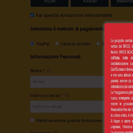
€5,00
€10,00
Importo
Fai questa donazione mensilmente
Seleziona il metodo di pagamento
PayPal
Carta di credito
Bonifico SEPA
Informazioni Personali
Nome
*
Indirizzo email
*
Rendi anonima questa donazione.