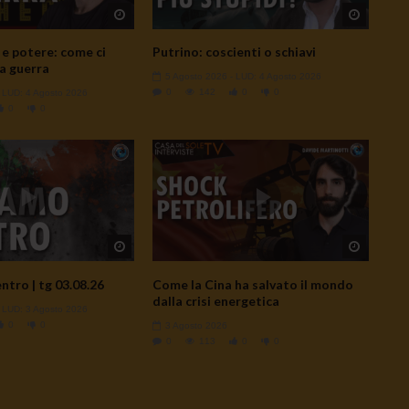
Watch Later
Watch L
e potere: come ci
Putrino: coscienti o schiavi
a guerra
5 Agosto 2026
- LUD:
4 Agosto 2026
0
142
0
0
- LUD:
4 Agosto 2026
0
0
Watch Later
Watch L
ntro | tg 03.08.26
Come la Cina ha salvato il mondo
dalla crisi energetica
- LUD:
3 Agosto 2026
0
0
3 Agosto 2026
0
113
0
0