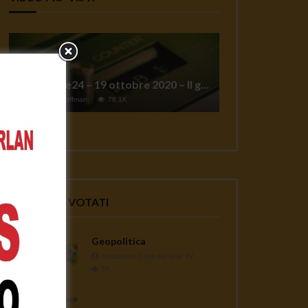
TgSole24 – 19 ottobre 2020 – Il grande reset
1
Jeff Hoffman
78.1K
VIDEO PIU' VOTATI
Geopolitica
Redazione Casa del Sole TV
1K