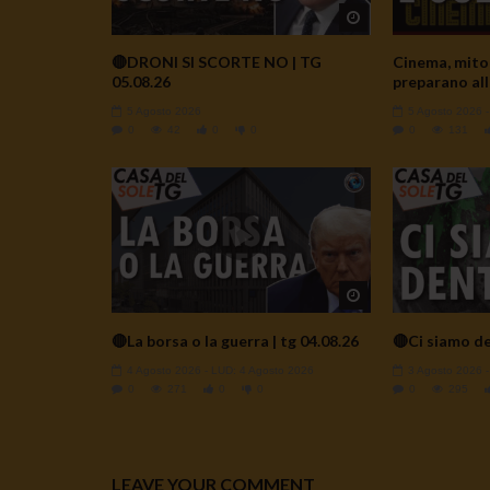
Watch Later
🔴DRONI SI SCORTE NO | TG
Cinema, mito 
05.08.26
preparano all
5 Agosto 2026
5 Agosto 2026
0
42
0
0
0
131
Watch Later
🔴La borsa o la guerra | tg 04.08.26
🔴Ci siamo de
4 Agosto 2026
- LUD:
4 Agosto 2026
3 Agosto 2026
0
271
0
0
0
295
LEAVE YOUR COMMENT