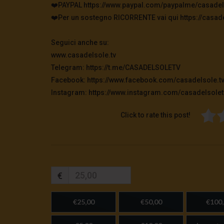
❤️PAYPAL https://www.paypal.com/paypalme/casadel
❤️Per un sostegno RICORRENTE vai qui https://casade
Seguici anche su:
www.casadelsole.tv
Telegram: https://t.me/CASADELSOLETV
Facebook: https://www.facebook.com/casadelsole.t
Instagram: https://www.instagram.com/casadelsolet
Click to rate this post!
€
€25,00
€50,00
€100,