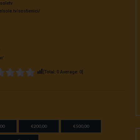
soletv
lsole.tv/sostienici/
v
v/
[Total:
0
Average:
0
]
00
€200,00
€500,00