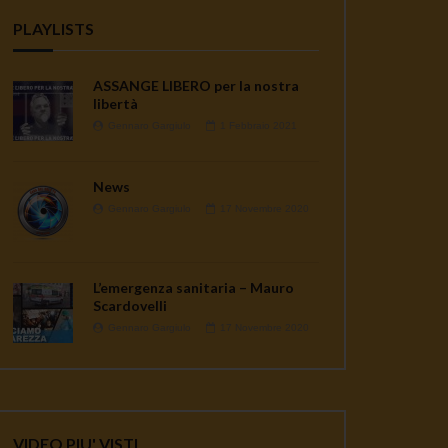
PLAYLISTS
ASSANGE LIBERO per la nostra
libertà
Gennaro Gargiulo
1 Febbraio 2021
News
Gennaro Gargiulo
17 Novembre 2020
L’emergenza sanitaria – Mauro
Scardovelli
Gennaro Gargiulo
17 Novembre 2020
VIDEO PIU' VISTI