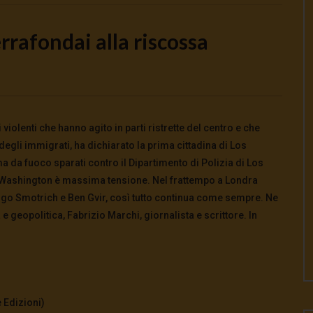
rafondai alla riscossa
Watch Later
to e potere: come ci
Putrino: coscienti o schiavi
 violenti che hanno agito in parti ristrette del centro e che
alla guerra
5 Agosto 2026
- LUD:
4 Agosto 2026
egli immigrati, ha dichiarato la prima cittadina di Los
0
142
0
0
026
- LUD:
4 Agosto 2026
a da fuoco sparati contro il Dipartimento di Polizia di Los
0
0
 a Washington è massima tensione. Nel frattempo a Londra
igo Smotrich e Ben Gvir, così tutto continua come sempre. Ne
geopolitica, Fabrizio Marchi, giornalista e scrittore. In
 Edizioni)