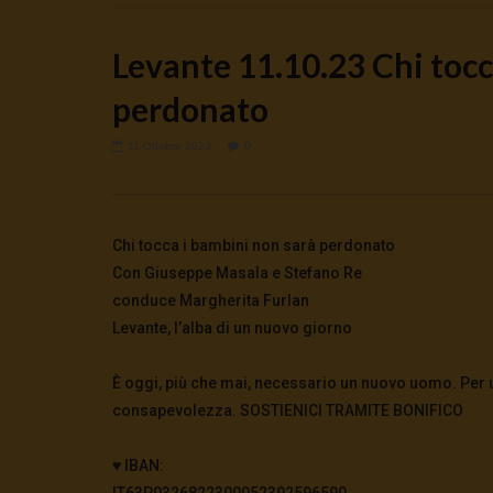
Levante 11.10.23 Chi tocc
perdonato
11 Ottobre 2023
0
Watch Later
Quando la scuola fa disimparare la
🔴DRONI S
pace
5 Agosto 2
0
62
7 Agosto 2026
- LUD:
7 Agosto 2026
Chi tocca i bambini non sarà perdonato
0
48
0
0
Con Giuseppe Masala e Stefano Re
conduce Margherita Furlan
Levante, l’alba di un nuovo giorno
È oggi, più che mai, necessario un nuovo uomo. Per us
consapevolezza. SOSTIENICI TRAMITE BONIFICO
♥️ IBAN:
IT63P0326822300052392596590