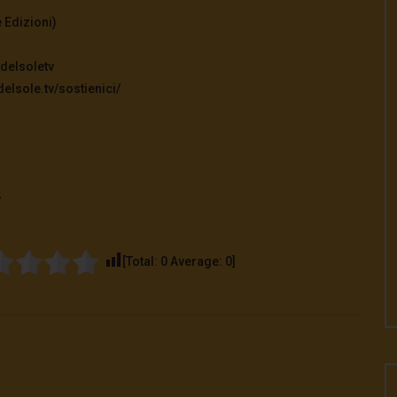
 Edizioni)
delsoletv
elsole.tv/sostienici/
v
[Total:
0
Average:
0
]