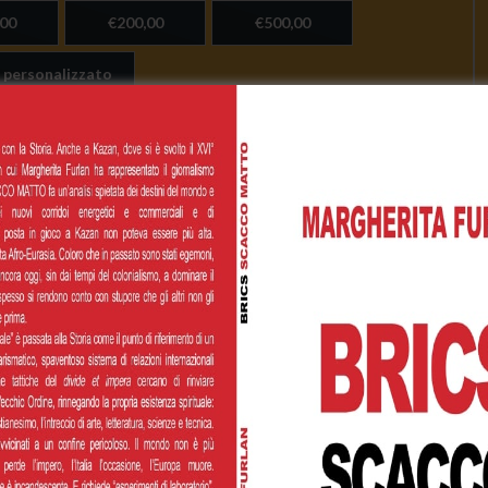
00
€200,00
€500,00
 personalizzato
Cognome