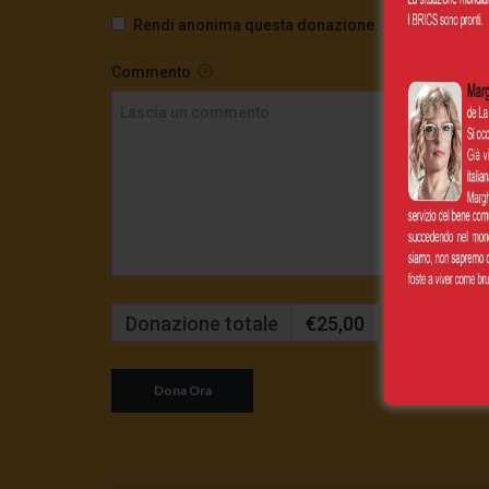
Rendi anonima questa donazione.
Commento
Donazione totale
€25,00
Mensilmente