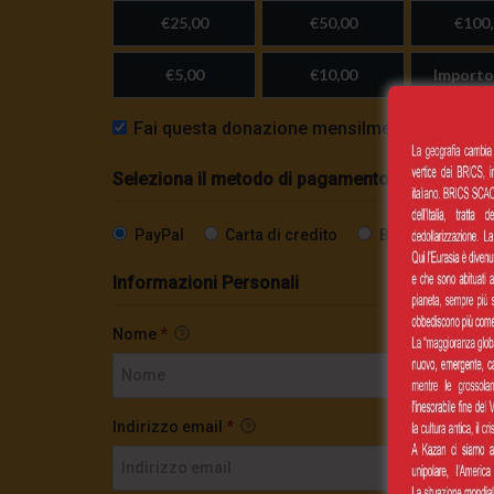
€25,00
€50,00
€100,
€5,00
€10,00
Importo
Fai questa donazione mensilmente
Seleziona il metodo di pagamento
PayPal
Carta di credito
Bonifico SEPA
Informazioni Personali
Nome
*
Indirizzo email
*