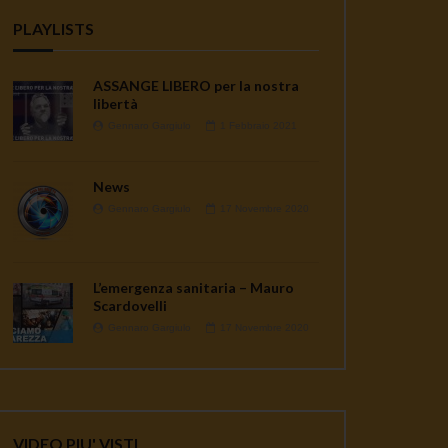
PLAYLISTS
ASSANGE LIBERO per la nostra
libertà
Gennaro Gargiulo
1 Febbraio 2021
News
Gennaro Gargiulo
17 Novembre 2020
L’emergenza sanitaria – Mauro
Scardovelli
Gennaro Gargiulo
17 Novembre 2020
VIDEO PIU' VISTI