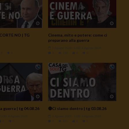
Watch Later
Watch L
SCORTE NO | TG
Cinema, mito e potere: come ci
preparano alla guerra
5 Agosto 2026
- LUD:
4 Agosto 2026
0
0
0
158
0
0
Watch Later
Watch L
a guerra | tg 04.08.26
🔴Ci siamo dentro | tg 03.08.26
- LUD:
4 Agosto 2026
3 Agosto 2026
- LUD:
3 Agosto 2026
0
0
0
321
0
0