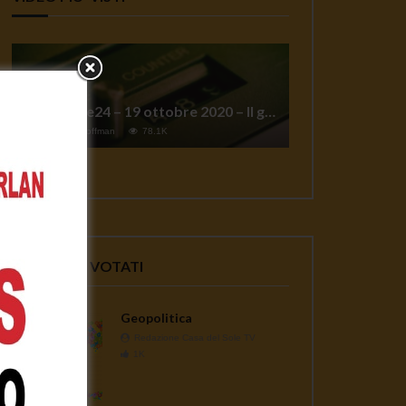
TgSole24 – 19 ottobre 2020 – Il grande reset
1
Jeff Hoffman
78.1K
VIDEO PIU' VOTATI
Geopolitica
Redazione Casa del Sole TV
1K