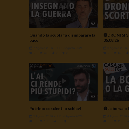
Watch Later
Quando la scuola fa disimparare la
🔴DRONI SI 
pace
05.08.26
7 Agosto 2026
- LUD:
7 Agosto 2026
5 Agosto 2026
0
48
0
0
0
62
Watch Later
Putrino: coscienti o schiavi
🔴La borsa o l
5 Agosto 2026
- LUD:
4 Agosto 2026
4 Agosto 2026
0
153
0
0
0
286