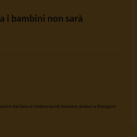
a i bambini non sarà
Watch Later
I SCORTE NO | TG 05.08.26
Cinema, mito e potere: come ci
preparano alla guerra
026
0
0
5 Agosto 2026
- LUD:
4 Agosto 2026
0
158
0
0
cire dal buio e restare lucidi insieme, aiutaci a divulgare