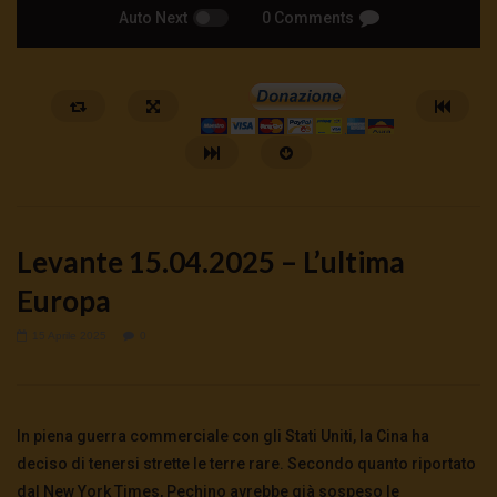
Auto Next
0 Comments
Levante 15.04.2025 – L’ultima
Europa
15 Aprile 2025
0
Watch Later
Apicella: Dissenzienti o agenti
Moneta Positiva o trac
infiltrati?
inarrestabile
In piena guerra commerciale con gli Stati Uniti, la Cina ha
9 Agosto 2026
- LUD:
7 Agosto 2026
8 Agosto 2026
- LUD:
7 Agost
0
197
0
0
0
89
0
0
deciso di tenersi strette le terre rare. Secondo quanto riportato
dal New York Times, Pechino avrebbe già sospeso le