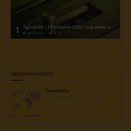
TgSole24 – 19 ottobre 2020 – Il grande reset
1
Jeff Hoffman
78.1K
VIDEO PIU' VOTATI
Geopolitica
Redazione Casa del Sole TV
1K