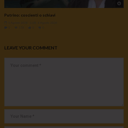
Wa
Putrino: coscienti o schiavi
5 Agosto 2026
- LUD:
4 Agosto 2026
0
179
0
0
LEAVE YOUR COMMENT