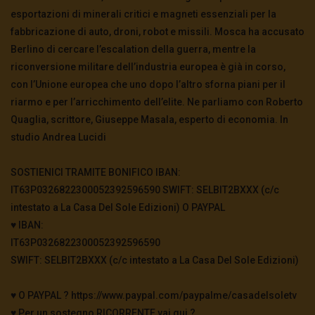
esportazioni di minerali critici e magneti essenziali per la
fabbricazione di auto, droni, robot e missili. Mosca ha accusato
Berlino di cercare l’escalation della guerra, mentre la
riconversione militare dell’industria europea è già in corso,
con l’Unione europea che uno dopo l’altro sforna piani per il
riarmo e per l’arricchimento dell’elite. Ne parliamo con Roberto
Quaglia, scrittore, Giuseppe Masala, esperto di economia. In
studio Andrea Lucidi
SOSTIENICI TRAMITE BONIFICO IBAN:
IT63P0326822300052392596590 SWIFT: SELBIT2BXXX (c/c
intestato a La Casa Del Sole Edizioni) O PAYPAL
♥️ IBAN:
IT63P0326822300052392596590
SWIFT: SELBIT2BXXX (c/c intestato a La Casa Del Sole Edizioni)
♥️ O PAYPAL ? https://www.paypal.com/paypalme/casadelsoletv
♥️ Per un sostegno RICORRENTE vai qui ?