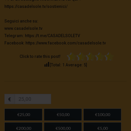
https://casadelsole.tv/sostienici/
Seguici anche su:
www.casadelsole.tv
Telegram: https://t.me/CASADELSOLETV
Facebook: https://www.facebook.com/casadelsole.tv
Click to rate this post!
[Total:
1
Average:
5
]
€
€25,00
€50,00
€100,00
€200,00
€500,00
€5,00