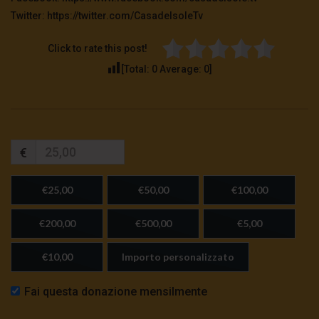
Twitter: https://twitter.com/CasadelsoleTv
Click to rate this post!
[Total:
0
Average:
0
]
€
€25,00
€50,00
€100,00
€200,00
€500,00
€5,00
€10,00
Importo personalizzato
Fai questa donazione mensilmente