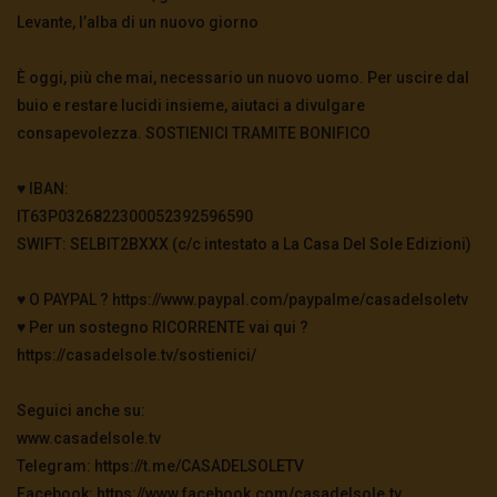
Levante, l’alba di un nuovo giorno
È oggi, più che mai, necessario un nuovo uomo. Per uscire dal
buio e restare lucidi insieme, aiutaci a divulgare
consapevolezza. SOSTIENICI TRAMITE BONIFICO
♥️ IBAN:
IT63P0326822300052392596590
SWIFT: SELBIT2BXXX (c/c intestato a La Casa Del Sole Edizioni)
♥️ O PAYPAL ? https://www.paypal.com/paypalme/casadelsoletv
♥️ Per un sostegno RICORRENTE vai qui ?
https://casadelsole.tv/sostienici/
Seguici anche su:
www.casadelsole.tv
Telegram: https://t.me/CASADELSOLETV
Facebook: https://www.facebook.com/casadelsole.tv