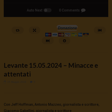
Auto Next
0 Comments
Levante 15.05.2024 – Minacce e
attentati
15 Maggio 2024
0
Watch Later
Apicella: Dissenzienti o agenti
Moneta Positiva o trac
infiltrati?
inarrestabile
Con Jeff Hoffman, Antonio Mazzeo, giornalista e scrittore,
9 Agosto 2026
- LUD:
7 Agosto 2026
8 Agosto 2026
- LUD:
7 Agost
0
197
0
0
0
89
0
0
Giacomo Gabellini, giornalista e scrittore