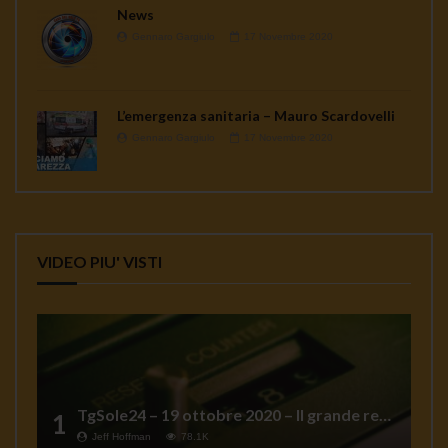
News
Gennaro Gargiulo
17 Novembre 2020
L’emergenza sanitaria – Mauro Scardovelli
Gennaro Gargiulo
17 Novembre 2020
VIDEO PIU' VISTI
TgSole24 – 19 ottobre 2020 – Il grande reset
1
Jeff Hoffman
78.1K