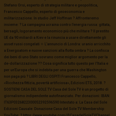
Stefano Orsi, esperto di strategia militare e geopolitica,
Francesco Cappello, esperto di geoeconomia e
militarizzazione. In studio Jeff Hoffman ? Affronteremo
insieme: ?️ La campagna ucraina contro l’energia russa: gittata,
bersagli, logoramento economico più che militare ? Il prestito
UE da 90 miliardi a Kiev e la rinuncia a usare direttamente gli
asset russi congelati ⚛️ L’annuncio di Londra: uranio arricchito
a Energoatom e nuove sanzioni alla flotta ombra ? La confisca
dei beni di uno Stato sovrano come miglior argomento per la
de-dollarizzazione ?? Cosa significa tutto questo per l’Italia e
per un’Europa che si indebita per una guerra che Washington
non paga più ? LIBRI DEGLI OSPITI Francesco Cappello,
«Ricchezza fittizia, povertà artificiosa», Edizioni ETS, 2018. ?
SOSTIENI CASA DEL SOLE TV Casa del Sole TV è un progetto di
giornalismo indipendente autofinanziato. Per donazioni: IBAN:
IT63P0326822300052392596590 Intestato a: La Casa del Sole
Edizioni Causale: Donazione Casa del Sole TV Membership
YouTube: ? https://www.youtube.com/@CasadelSoleTVChannel