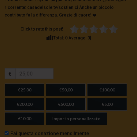
ricorrente: casadelsole.tv/sostienici Anche un piccolo
contributo fa la differenza. Grazie di cuore! ❤️
Click to rate this post!
[Total:
0
Average:
0
]
€
€25,00
€50,00
€100,00
€200,00
€500,00
€5,00
€10,00
Importo personalizzato
Fai questa donazione mensilmente