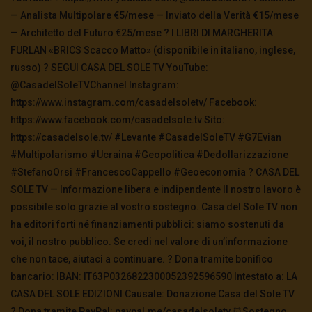
— Analista Multipolare €5/mese — Inviato della Verità €15/mese
— Architetto del Futuro €25/mese ? I LIBRI DI MARGHERITA
FURLAN «BRICS Scacco Matto» (disponibile in italiano, inglese,
russo) ? SEGUI CASA DEL SOLE TV YouTube:
@CasadelSoleTVChannel Instagram:
https://www.instagram.com/casadelsoletv/ Facebook:
https://www.facebook.com/casadelsole.tv Sito:
https://casadelsole.tv/ #Levante #CasadelSoleTV #G7Evian
#Multipolarismo #Ucraina #Geopolitica #Dedollarizzazione
#StefanoOrsi #FrancescoCappello #Geoeconomia ? CASA DEL
SOLE TV — Informazione libera e indipendente Il nostro lavoro è
possibile solo grazie al vostro sostegno. Casa del Sole TV non
ha editori forti né finanziamenti pubblici: siamo sostenuti da
voi, il nostro pubblico. Se credi nel valore di un’informazione
che non tace, aiutaci a continuare. ? Dona tramite bonifico
bancario: IBAN: IT63P0326822300052392596590 Intestato a: LA
CASA DEL SOLE EDIZIONI Causale: Donazione Casa del Sole TV
?️ Dona tramite PayPal: paypal.me/casadelsoletv ⏰Sostegno