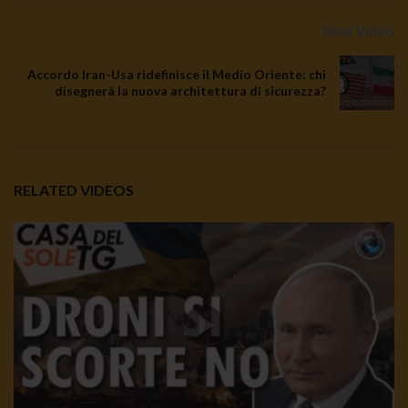
Next Video
Accordo Iran-Usa ridefinisce il Medio Oriente: chi
disegnerà la nuova architettura di sicurezza?
RELATED VIDEOS