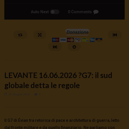
Auto Next
0 Comments
LEVANTE 16.06.2026 ?G7: il sud
globale detta le regole
16 Giugno 2026
0
Watch Later
🔴DRONI SI SCORTE NO | TG 05.08.26
🔴La borsa o la guerra | 
5 Agosto 2026
4 Agosto 2026
- LUD:
4 Agost
Il G7 di Évian tra retorica di pace e architettura di guerra, letto
0
77
0
0
0
312
0
0
dal fronte militare e da quello finanziario. Ne parliamo con