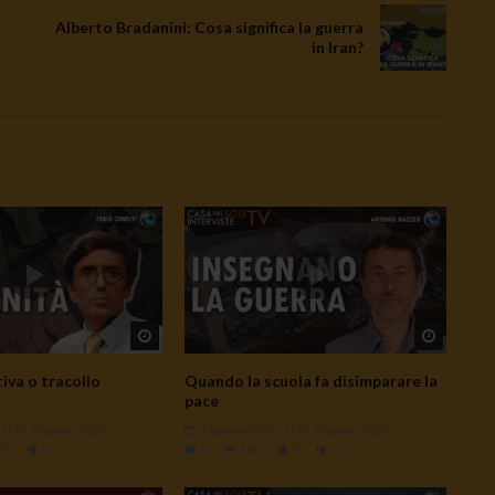
Alberto Bradanini: Cosa significa la guerra
in Iran?
Watch Later
Watch L
iva o tracollo
Quando la scuola fa disimparare la
pace
- LUD:
7 Agosto 2026
7 Agosto 2026
- LUD:
7 Agosto 2026
0
0
0
100
0
0