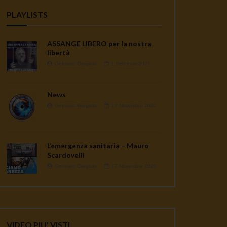
PLAYLISTS
ASSANGE LIBERO per la nostra
libertà
Gennaro Gargiulo
1 Febbraio 2021
News
Gennaro Gargiulo
17 Novembre 2020
L’emergenza sanitaria – Mauro
Scardovelli
Gennaro Gargiulo
17 Novembre 2020
VIDEO PIU' VISTI