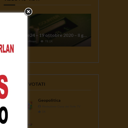
TgSole24 – 19 ottobre 2020 – Il grande reset
1
Jeff Hoffman
78.1K
VIDEO PIU' VOTATI
Geopolitica
Redazione Casa del Sole TV
1K