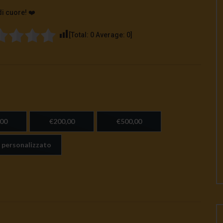
di cuore! ❤️
[Total:
0
Average:
0
]
00
€200,00
€500,00
 personalizzato