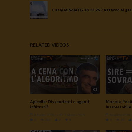
CasaDelSoleTG 18.03.26 ? Attacco al gas
RELATED VIDEOS
Watch Later
Apicella: Dissenzienti o agenti
Moneta Posit
infiltrati?
inarrestabile
9 Agosto 2026
- LUD:
7 Agosto 2026
8 Agosto 2026
0
200
0
0
0
90