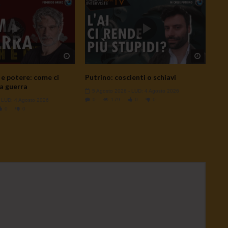
Watch Later
Watch L
e potere: come ci
Putrino: coscienti o schiavi
a guerra
5 Agosto 2026
- LUD:
4 Agosto 2026
0
179
0
0
- LUD:
4 Agosto 2026
0
0