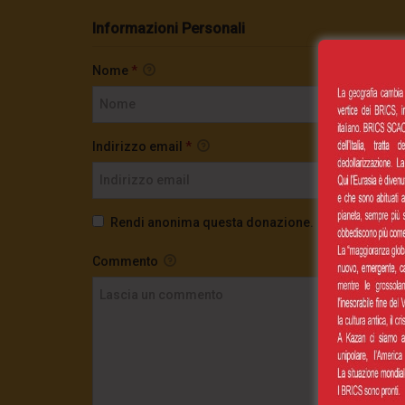
Informazioni Personali
Nome
*
Indirizzo email
*
Rendi anonima questa donazione.
Commento