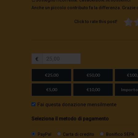
Anche un piccolo contributo fa la differenza. Grazie 
Click to rate this post!
€
€25,00
€50,00
€100,
€5,00
€10,00
Importo
Fai questa donazione mensilmente
Seleziona il metodo di pagamento
PayPal
Carta di credito
Bonifico SEPA