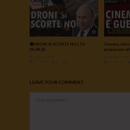
Watch Later
🔴DRONI SI SCORTE NO | TG
Cinema, mito 
05.08.26
preparano all
5 Agosto 2026
5 Agosto 2026
0
93
0
0
0
186
LEAVE YOUR COMMENT