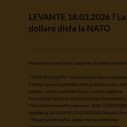
LEVANTE 18.03.2026 ? La g
dollaro disfa la NATO
18 Marzo 2026
0
Watch Later
Apicella: Dissenzienti o agenti
Moneta Pos
infiltrati?
inarrestab
9 Agosto 2026
- LUD:
7 Agosto 2026
8 Agosto 2
Ne parliamo con Fulvio Scaglione, direttore di Inside 
0
200
0
0
0
90
? CASA DEL SOLE TV — Informazione libera e indipen
Il nostro lavoro è possibile solo grazie al vostro sos
pubblici: siamo sostenuti da voi, il nostro pubblico.
Se credi nel valore di un’informazione che non tace, 
? Dona tramite bonifico bancario: IBAN: IT63P0326
Intestato a: LA CASA DEL SOLE EDIZIONI Causale: Don
?️ Dona tramite PayPal: paypal.me/casadelsoletv
⏰Sostegno ricorrente: casadelsole.tv/sostienici