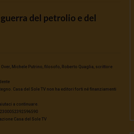
uerra del petrolio e del
Watch Later
itiva o tracollo
Quando la scuola fa disimparare la
ile
pace
026
- LUD:
7 Agosto 2026
7 Agosto 2026
- LUD:
7 Agosto 2026
Over, Michele Putrino, filosofo, Roberto Quaglia, scrittore
0
0
0
100
0
0
dente
tegno. Casa del Sole TV non ha editori forti né finanziamenti
aiutaci a continuare.
822300052392596590
azione Casa del Sole TV