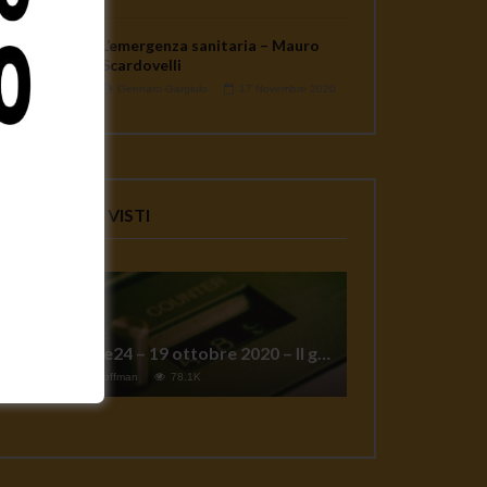
L’emergenza sanitaria – Mauro
Scardovelli
Gennaro Gargiulo
17 Novembre 2020
VIDEO PIU' VISTI
TgSole24 – 19 ottobre 2020 – Il grande reset
1
Jeff Hoffman
78.1K