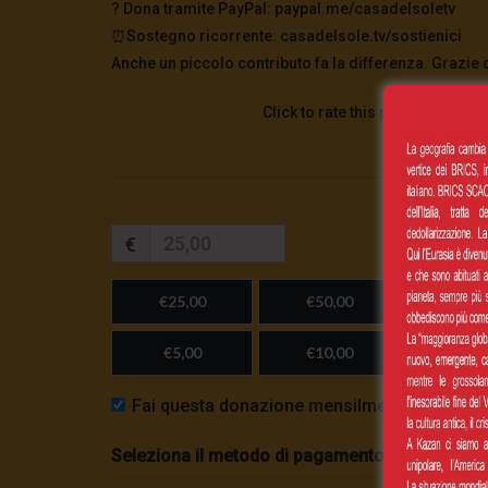
?️ Dona tramite PayPal: paypal.me/casadelsoletv
⏰Sostegno ricorrente: casadelsole.tv/sostienici
Anche un piccolo contributo fa la differenza. Grazie 
Click to rate this post!
€
€25,00
€50,00
€100,
€5,00
€10,00
Importo
Fai questa donazione mensilmente
Seleziona il metodo di pagamento