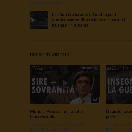
Previous Video
La sfida tra Israele e Turchia per il
mediterraneo dietro le proteste anti-
Kushner in Albania
RELATED VIDEOS
Watch Later
Moneta Positiva o tracollo
Quando la scu
inarrestabile
pace
8 Agosto 2026
- LUD:
7 Agosto 2026
7 Agosto 2026
0
31
0
0
0
68