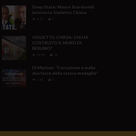
Deep State: Mauro Scardovelli
intervista Giulietto Chiesa
3.1K
0
GIULIETTO CHIESA: CHI HA
COSTRUITO IL MURO DI
BERLINO?
18.9K
1K
Di Matteo: ”Corruzione e mafia
due facce della stessa medaglia”
1.5K
0