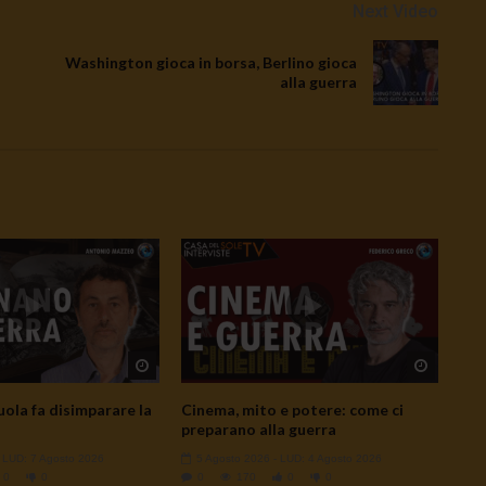
Next Video
Washington gioca in borsa, Berlino gioca
alla guerra
Watch Later
Watch L
ola fa disimparare la
Cinema, mito e potere: come ci
preparano alla guerra
- LUD:
7 Agosto 2026
5 Agosto 2026
- LUD:
4 Agosto 2026
0
0
0
170
0
0