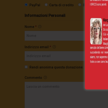
PayPal
Carta di credito
Bonifico SEPA
Informazioni Personali
Nome
*
Indirizzo email
*
Rendi anonima questa donazione.
Commento