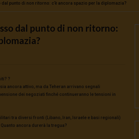
so dal punto di non ritorno: c’è ancora spazio per la diplomazia?
asso dal punto di non ritorno:
Watch Later
iplomazia?
scuola fa disimparare la
Cinema, mito e potere: come ci
preparano alla guerra
026
- LUD:
7 Agosto 2026
5 Agosto 2026
- LUD:
4 Agosto 2026
0
0
0
170
0
0
iti? ?
 sia ancora attivo, ma da Teheran arrivano segnali
pensione dei negoziati finché continueranno le tensioni in
tari tra diversi fronti (Libano, Iran, Israele e basi regionali)
 Quanto ancora durerà la tregua?