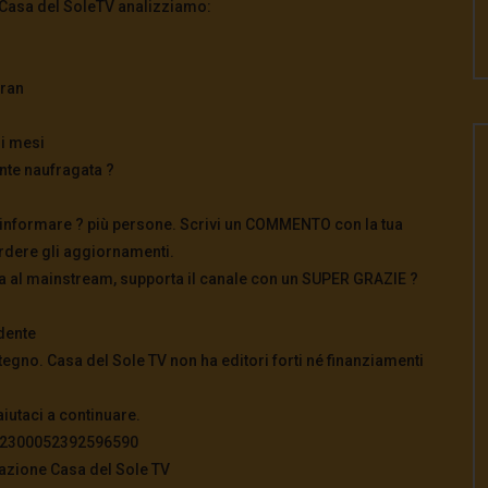
a Casa del SoleTV analizziamo:
eran
mi mesi
nte naufragata ?
 per informare ? più persone. Scrivi un COMMENTO con la tua
perdere gli aggiornamenti.
iva al mainstream, supporta il canale con un SUPER GRAZIE ?
dente
tegno. Casa del Sole TV non ha editori forti né finanziamenti
aiutaci a continuare.
822300052392596590
azione Casa del Sole TV