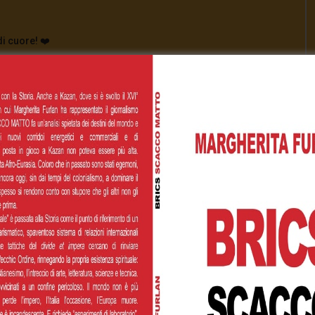
di cuore! ❤️
[Total:
0
Average:
0
]
00
€200,00
€500,00
 personalizzato