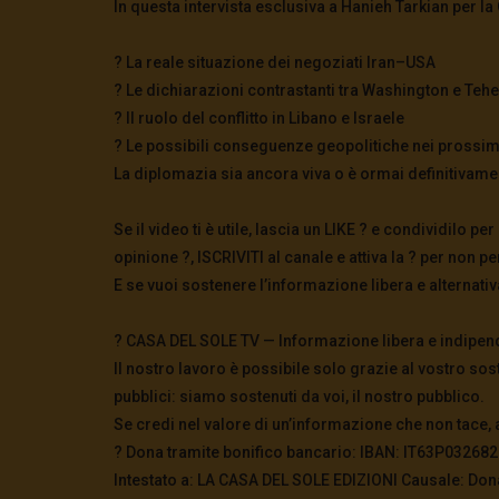
In questa intervista esclusiva a Hanieh Tarkian per l
? La reale situazione dei negoziati Iran–USA
? Le dichiarazioni contrastanti tra Washington e Teh
? Il ruolo del conflitto in Libano e Israele
? Le possibili conseguenze geopolitiche nei prossi
La diplomazia sia ancora viva o è ormai definitivame
Se il video ti è utile, lascia un LIKE ? e condividilo
opinione ?, ISCRIVITI al canale e attiva la ? per non 
E se vuoi sostenere l’informazione libera e alternat
? CASA DEL SOLE TV — Informazione libera e indipen
Il nostro lavoro è possibile solo grazie al vostro sos
pubblici: siamo sostenuti da voi, il nostro pubblico.
Se credi nel valore di un’informazione che non tace, 
? Dona tramite bonifico bancario: IBAN: IT63P0326
Intestato a: LA CASA DEL SOLE EDIZIONI Causale: Don