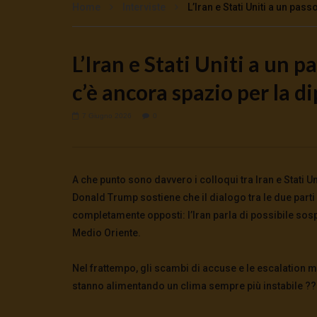
Home
Interviste
L’Iran e Stati Uniti a un pas
L’Iran e Stati Uniti a un p
Watch Later
c’è ancora spazio per la d
Moneta Positiva o tracollo
Quando la 
inarrestabile
pace
8 Agosto 2026
- LUD:
7 Agosto 2026
7 Agosto 2
7 Giugno 2026
0
0
31
0
0
0
68
A che punto sono davvero i colloqui tra Iran e Stati Un
Donald Trump sostiene che il dialogo tra le due parti
completamente opposti: l’Iran parla di possibile sos
Medio Oriente.
Nel frattempo, gli scambi di accuse e le escalation mili
stanno alimentando un clima sempre più instabile ??