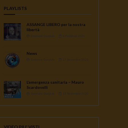
PLAYLISTS
ASSANGE LIBERO per la nostra
libertà
Gennaro Gargiulo
1 Febbraio 2021
News
Gennaro Gargiulo
17 Novembre 2020
L’emergenza sanitaria – Mauro
Scardovelli
Gennaro Gargiulo
17 Novembre 2020
VIDEO PIU' VISTI