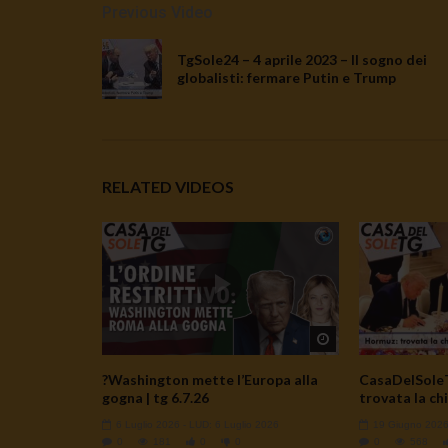
Previous Video
TgSole24 – 4 aprile 2023 – Il sogno dei
globalisti: fermare Putin e Trump
RELATED VIDEOS
Watch Later
?Washington mette l’Europa alla
CasaDelSoleT
gogna | tg 6.7.26
trovata la chi
6 Luglio 2026
- LUD:
6 Luglio 2026
19 Giugno 202
0
181
0
0
0
568