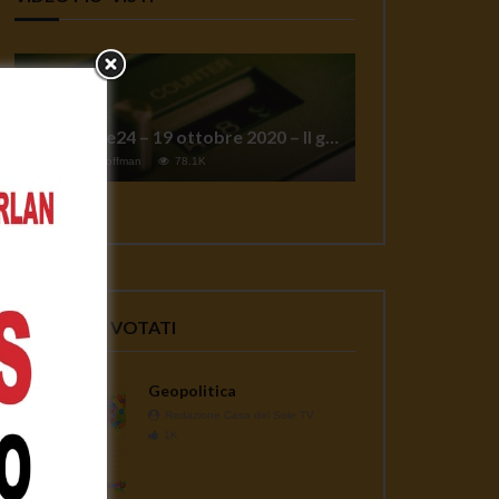
TgSole24 – 19 ottobre 2020 – Il grande reset
1
Jeff Hoffman
78.1K
VIDEO PIU' VOTATI
Geopolitica
Redazione Casa del Sole TV
1K