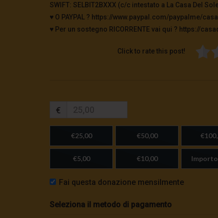
SWIFT: SELBIT2BXXX (c/c intestato a La Casa Del Sole
♥️ O PAYPAL ? https://www.paypal.com/paypalme/casa
♥️ Per un sostegno RICORRENTE vai qui ? https://casad
Click to rate this post!
€
€25,00
€50,00
€100,
€5,00
€10,00
Importo
Fai questa donazione mensilmente
Seleziona il metodo di pagamento