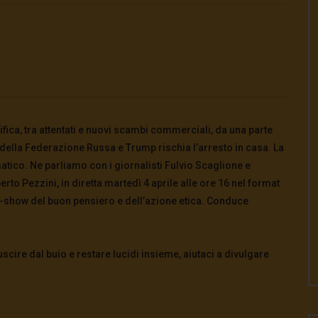
Watch Later
leTG 19.06.26 ? Hormuz:
CasaDelSoleTG 18.06.26 ? Putin tro
fica, tra attentati e nuovi scambi commerciali, da una parte
chiave, è iraniana
sponde in Asia
 della Federazione Russa e Trump rischia l’arresto in casa. La
2026
- LUD:
19 Giugno 2026
18 Giugno 2026
- LUD:
18 Giugno 2026
matico. Ne parliamo con i giornalisti Fulvio Scaglione e
0
0
0
721
0
0
to Pezzini, in diretta martedì 4 aprile alle ore 16 nel format
k-show del buon pensiero e dell’azione etica. Conduce
cire dal buio e restare lucidi insieme, aiutaci a divulgare