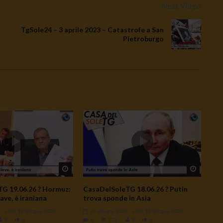
Next Video
TgSole24 – 3 aprile 2023 – Catastrofe a San
Pietroburgo
Watch Later
Watch L
G 19.06.26 ? Hormuz:
CasaDelSoleTG 18.06.26 ? Putin
ave, è iraniana
trova sponde in Asia
6
- LUD:
19 Giugno 2026
18 Giugno 2026
- LUD:
18 Giugno 2026
0
0
0
721
0
0