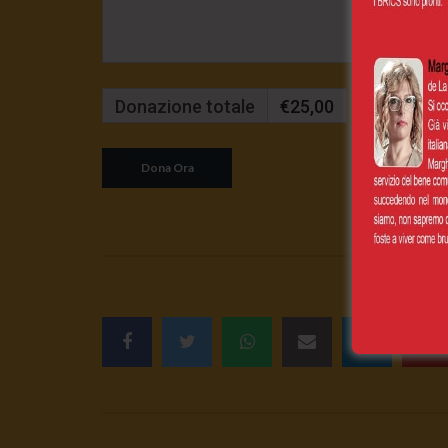
Donazione totale
€25,00
Mensilmente