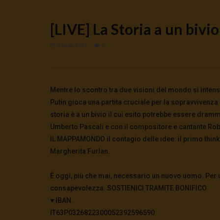
[LIVE] La Storia a un bivio
4 Aprile 2023
0
Watch Later
?Washington mette l’Europa alla
CasaDelSo
Mentre lo scontro tra due visioni del mondo si intensi
gogna | tg 6.7.26
trovata la 
Putin gioca una partita cruciale per la sopravvivenza
6 Luglio 2026
- LUD:
6 Luglio 2026
19 Giugno 
storia è a un bivio il cui esito potrebbe essere dram
0
181
0
0
0
568
Umberto Pascali e con il compositore e cantante Rober
IL MAPPAMONDO il contagio delle idee: il primo thin
Margherita Furlan.
È oggi, più che mai, necessario un nuovo uomo. Per us
consapevolezza. SOSTIENICI TRAMITE BONIFICO
♥️ IBAN:
IT63P0326822300052392596590