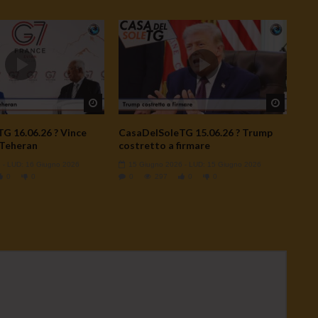
Watch Later
Watch L
G 16.06.26 ? Vince
CasaDelSoleTG 15.06.26 ? Trump
 Teheran
costretto a firmare
6
- LUD:
16 Giugno 2026
15 Giugno 2026
- LUD:
15 Giugno 2026
0
0
0
297
0
0