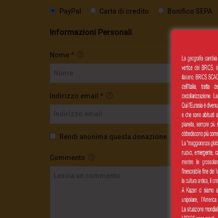
PayPal
Carta di credito
Bonifico SEPA
Informazioni Personali
Nome
*
Indirizzo email
*
Rendi anonima questa donazione.
Commento