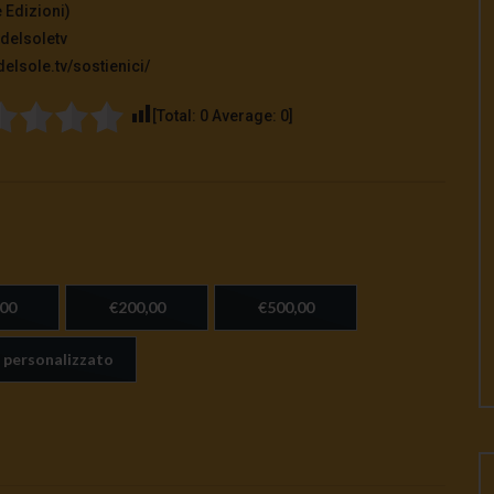
 Edizioni)
delsoletv
elsole.tv/sostienici/
[Total:
0
Average:
0
]
00
€200,00
€500,00
 personalizzato