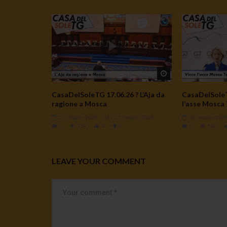
Watch Later
CasaDelSoleTG 17.06.26 ? L’Aja da
CasaDelSoleT
ragione a Mosca
l’asse Mosca
17 Giugno 2026
- LUD:
17 Giugno 2026
16 Giugno 202
0
284
0
0
0
548
LEAVE YOUR COMMENT