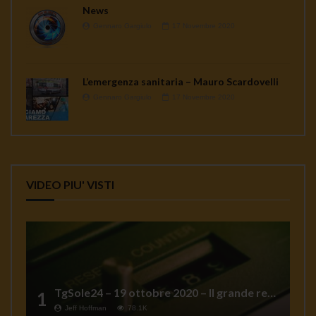
News
Gennaro Gargiulo
17 Novembre 2020
L’emergenza sanitaria – Mauro Scardovelli
Gennaro Gargiulo
17 Novembre 2020
VIDEO PIU' VISTI
TgSole24 – 19 ottobre 2020 – Il grande reset
1
Jeff Hoffman
78.1K