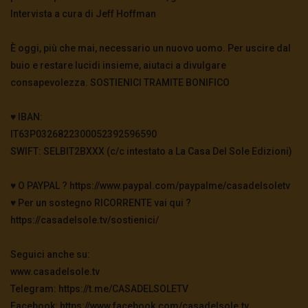
Intervista a cura di Jeff Hoffman
È oggi, più che mai, necessario un nuovo uomo. Per uscire dal
buio e restare lucidi insieme, aiutaci a divulgare
consapevolezza. SOSTIENICI TRAMITE BONIFICO
♥️ IBAN:
IT63P0326822300052392596590
SWIFT: SELBIT2BXXX (c/c intestato a La Casa Del Sole Edizioni)
♥️ O PAYPAL ? https://www.paypal.com/paypalme/casadelsoletv
♥️ Per un sostegno RICORRENTE vai qui ?
https://casadelsole.tv/sostienici/
Seguici anche su:
www.casadelsole.tv
Telegram: https://t.me/CASADELSOLETV
Facebook: https://www.facebook.com/casadelsole.tv