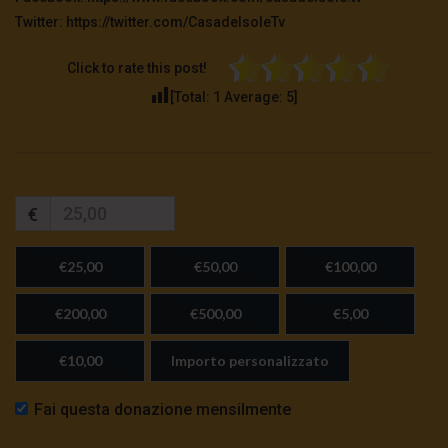
Twitter: https://twitter.com/CasadelsoleTv
Click to rate this post!
[Total:
1
Average:
5
]
€
€25,00
€50,00
€100,00
€200,00
€500,00
€5,00
€10,00
Importo personalizzato
Fai questa donazione mensilmente