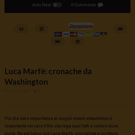
Auto Next
0 Comments
Luca Marfè: cronache da
Washington
4 Agosto 2023
0
Watch Later
Cinema, mito e potere: come ci
Putrino: coscienti o sch
preparano alla guerra
5 Agosto 2026
- LUD:
4 Agost
Più che dare importanza ai singoli eventi statunitensi è
0
146
0
0
5 Agosto 2026
- LUD:
4 Agosto 2026
0
152
0
0
importante cercare il filo che lega quei fatti e vedere dove
porta. Ne parliamo con Luca Marfè, giornalista e scrittore.