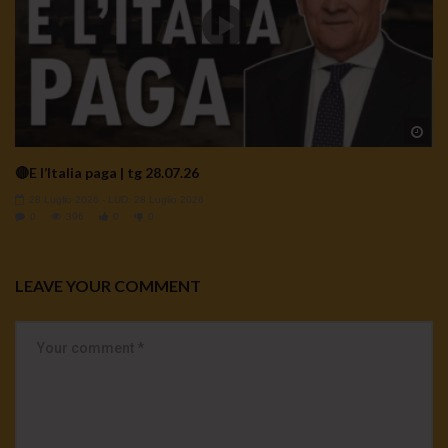
Wa
🔴E l’Italia paga | tg 28.07.26
28 Luglio 2026
- LUD:
28 Luglio 2026
0
396
0
0
LEAVE YOUR COMMENT