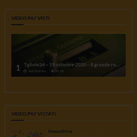
VIDEO PIU' VISTI
TgSole24 – 19 ottobre 2020 – Il grande reset
1
Jeff Hoffman
78.1K
VIDEO PIU' VOTATI
Geopolitica