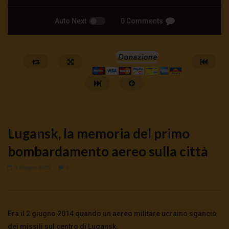
Auto Next
0 Comments
Lugansk, la memoria del primo
bombardamento aereo sulla città
3 Giugno 2025
0
Watch Later
🔴DRONI SI SCORTE NO | TG 05.08.26
🔴La borsa o la guerra | 
5 Agosto 2026
4 Agosto 2026
- LUD:
4 Agost
Era il 2 giugno 2014 quando un aereo militare ucraino sganciò
0
60
0
0
0
280
0
0
dei missili sul centro di Lugansk.