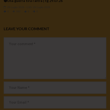
🔴Una guerra tira l’altra | tg 29.07.26
29 Luglio 2026
- LUD:
29 Luglio 2026
0
342
0
0
LEAVE YOUR COMMENT