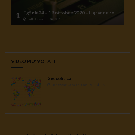
TgSole24 – 19 ottobre 2020 – Il grande reset
1
Jeff Hoffman
78.1K
VIDEO PIU' VOTATI
Geopolitica
Redazione Casa del Sole TV
1K