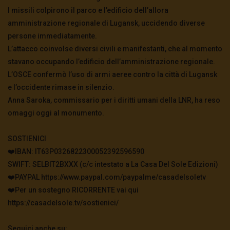
I missili colpirono il parco e l’edificio dell’allora
amministrazione regionale di Lugansk, uccidendo diverse
persone immediatamente.
L’attacco coinvolse diversi civili e manifestanti, che al momento
stavano occupando l’edificio dell’amministrazione regionale.
L’OSCE confermò l’uso di armi aeree contro la città di Lugansk
e l’occidente rimase in silenzio.
Anna Saroka, commissario per i diritti umani della LNR, ha reso
omaggi oggi al monumento.
SOSTIENICI
❤️IBAN: IT63P0326822300052392596590
SWIFT: SELBIT2BXXX (c/c intestato a La Casa Del Sole Edizioni)
❤️PAYPAL https://www.paypal.com/paypalme/casadelsoletv
❤️Per un sostegno RICORRENTE vai qui
https://casadelsole.tv/sostienici/
Seguici anche su: