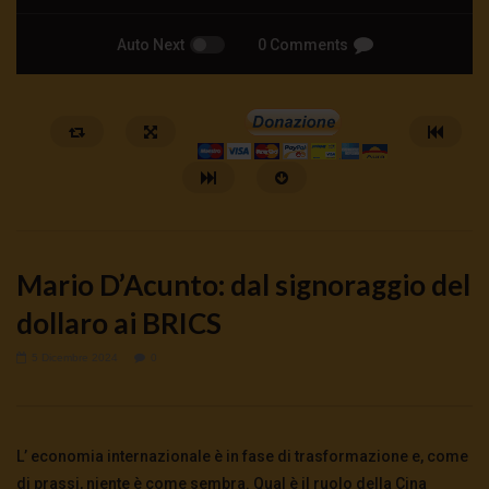
Auto Next
0 Comments
Mario D’Acunto: dal signoraggio del
dollaro ai BRICS
5 Dicembre 2024
0
Watch Later
Cinema, mito e potere: come ci
Putrino: coscienti o sch
preparano alla guerra
5 Agosto 2026
- LUD:
4 Agost
L’ economia internazionale è in fase di trasformazione e, come
0
144
0
0
5 Agosto 2026
- LUD:
4 Agosto 2026
0
148
0
0
di prassi, niente è come sembra. Qual è il ruolo della Cina