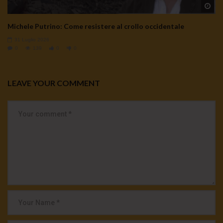
Wa
Michele Putrino: Come resistere al crollo occidentale
31 Luglio 2026
0
139
0
0
LEAVE YOUR COMMENT