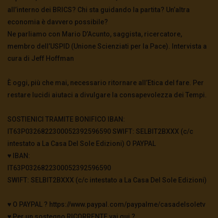
all’interno dei BRICS? Chi sta guidando la partita? Un’altra
economia è davvero possibile?
Ne parliamo con Mario D’Acunto, saggista, ricercatore,
membro dell’USPID (Unione Scienziati per la Pace). Intervista a
cura di Jeff Hoffman
È oggi, più che mai, necessario ritornare all’Etica del fare. Per
restare lucidi aiutaci a divulgare la consapevolezza dei Tempi.
SOSTIENICI TRAMITE BONIFICO IBAN:
IT63P0326822300052392596590 SWIFT: SELBIT2BXXX (c/c
intestato a La Casa Del Sole Edizioni) O PAYPAL
♥️ IBAN:
IT63P0326822300052392596590
SWIFT: SELBIT2BXXX (c/c intestato a La Casa Del Sole Edizioni)
♥️ O PAYPAL ? https://www.paypal.com/paypalme/casadelsoletv
♥️ Per un sostegno RICORRENTE vai qui ?