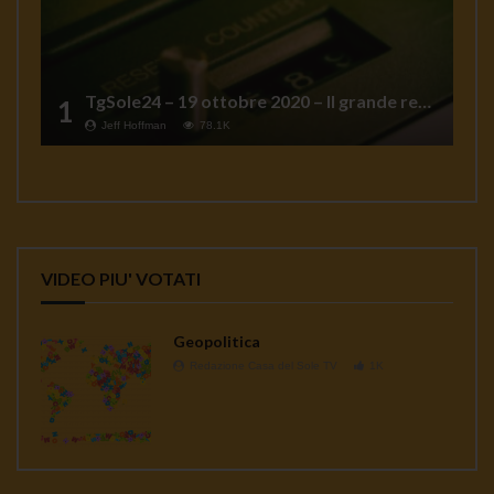
TgSole24 – 19 ottobre 2020 – Il grande reset
1
Jeff Hoffman
78.1K
VIDEO PIU' VOTATI
Geopolitica
Redazione Casa del Sole TV
1K