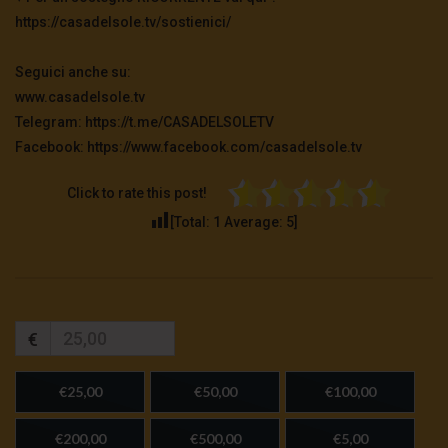
https://casadelsole.tv/sostienici/
Seguici anche su:
www.casadelsole.tv
Telegram: https://t.me/CASADELSOLETV
Facebook: https://www.facebook.com/casadelsole.tv
Click to rate this post!
[Total:
1
Average:
5
]
€
€25,00
€50,00
€100,00
€200,00
€500,00
€5,00