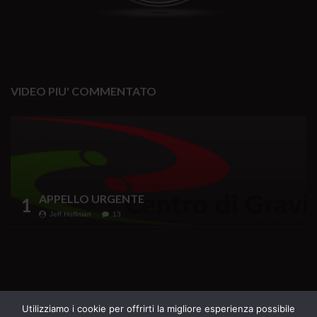
VIDEO PIU' COMMENTATO
APPELLO URGENTE
1
Jeff Hoffman
13
Testata Giornalistica iscritta al Registro della
Utilizziamo i cookie per offrirti la migliore esperienza possibile