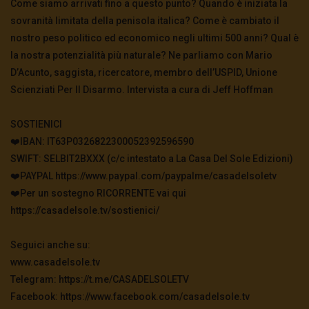
Come siamo arrivati fino a questo punto? Quando è iniziata la
sovranità limitata della penisola italica? Come è cambiato il
nostro peso politico ed economico negli ultimi 500 anni? Qual è
la nostra potenzialità più naturale? Ne parliamo con Mario
D’Acunto, saggista, ricercatore, membro dell’USPID, Unione
Scienziati Per Il Disarmo. Intervista a cura di Jeff Hoffman
SOSTIENICI
❤️IBAN: IT63P0326822300052392596590
SWIFT: SELBIT2BXXX (c/c intestato a La Casa Del Sole Edizioni)
❤️PAYPAL https://www.paypal.com/paypalme/casadelsoletv
❤️Per un sostegno RICORRENTE vai qui
https://casadelsole.tv/sostienici/
Seguici anche su:
www.casadelsole.tv
Telegram: https://t.me/CASADELSOLETV
Facebook: https://www.facebook.com/casadelsole.tv