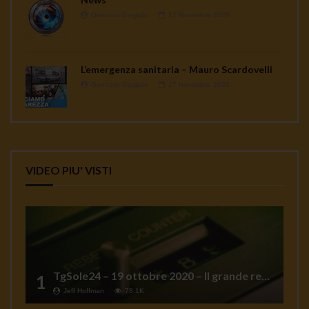
Gennaro Gargiulo
17 Novembre 2020
L’emergenza sanitaria – Mauro Scardovelli
Gennaro Gargiulo
17 Novembre 2020
VIDEO PIU' VISTI
TgSole24 – 19 ottobre 2020 – Il grande reset
1
Jeff Hoffman
78.1K