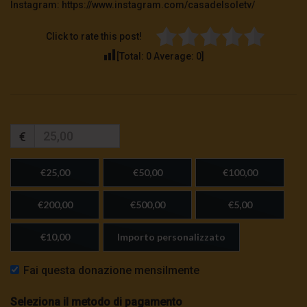
Instagram: https://www.instagram.com/casadelsoletv/
Click to rate this post!
[Total:
0
Average:
0
]
€
€25,00
€50,00
€100,00
€200,00
€500,00
€5,00
€10,00
Importo personalizzato
Fai questa donazione mensilmente
Seleziona il metodo di pagamento