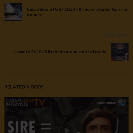
CasaDelSoleTG 27.10.23 – Il nuovo Occidente: armi
e morte
Next Video
Levante 26.10.23 Il mondo arabo contro Israele
RELATED VIDEOS