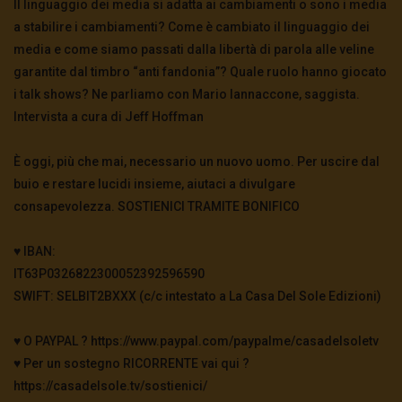
Il linguaggio dei media si adatta ai cambiamenti o sono i media
a stabilire i cambiamenti? Come è cambiato il linguaggio dei
media e come siamo passati dalla libertà di parola alle veline
garantite dal timbro “anti fandonia”? Quale ruolo hanno giocato
i talk shows? Ne parliamo con Mario Iannaccone, saggista.
Intervista a cura di Jeff Hoffman
È oggi, più che mai, necessario un nuovo uomo. Per uscire dal
buio e restare lucidi insieme, aiutaci a divulgare
consapevolezza. SOSTIENICI TRAMITE BONIFICO
♥️ IBAN:
IT63P0326822300052392596590
SWIFT: SELBIT2BXXX (c/c intestato a La Casa Del Sole Edizioni)
♥️ O PAYPAL ? https://www.paypal.com/paypalme/casadelsoletv
♥️ Per un sostegno RICORRENTE vai qui ?
https://casadelsole.tv/sostienici/