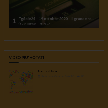
TgSole24 – 19 ottobre 2020 – Il grande reset
1
Jeff Hoffman
78.1K
VIDEO PIU' VOTATI
Geopolitica
Redazione Casa del Sole TV
1K