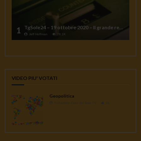
TgSole24 – 19 ottobre 2020 – Il grande reset
1
Jeff Hoffman
78.1K
VIDEO PIU' VOTATI
Geopolitica
Redazione Casa del Sole TV
1K