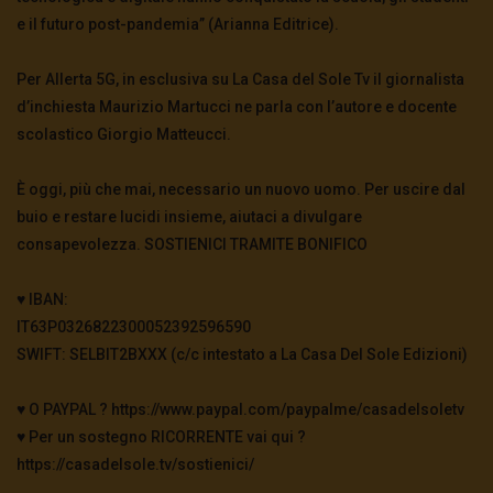
e il futuro post-pandemia” (Arianna Editrice).
Per Allerta 5G, in esclusiva su La Casa del Sole Tv il giornalista
d’inchiesta Maurizio Martucci ne parla con l’autore e docente
scolastico Giorgio Matteucci.
È oggi, più che mai, necessario un nuovo uomo. Per uscire dal
buio e restare lucidi insieme, aiutaci a divulgare
consapevolezza. SOSTIENICI TRAMITE BONIFICO
♥️ IBAN:
IT63P0326822300052392596590
SWIFT: SELBIT2BXXX (c/c intestato a La Casa Del Sole Edizioni)
♥️ O PAYPAL ? https://www.paypal.com/paypalme/casadelsoletv
♥️ Per un sostegno RICORRENTE vai qui ?
https://casadelsole.tv/sostienici/