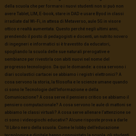
della scuola che per formare i nuovi studenti non si può non
avere Tablet, LIM, E-book, stare in DAD e usare Byod in classi
irradiate dal Wi-Fi, in attesa di Metaverso, aule 5G in visore
ottico e realtà aumentata. Questo perché negli ultimi anni,
prendendo il posto di pedagogisti e docenti, un nutrito novero
di ingegneri e informatici si è travestito da educatori,
spogliando la scuola delle sue naturali prerogative e
sembianze per rivestirla con abiti nuovi nel nome del
progresso tecnologico. Da qui le domande: a cosa servono i
diari scolastici cartacei se abbiamo i registri elettronici? A
cosa servono la storia, la filosofia e le scienze umane quando
ci sono le Tecnologie dell’Informazione e della
Comunicazione? A cosa serve il pensiero critico se abbiamo il
pensiero computazionale? A cosa servono le aule di mattoni se
abbiamo le classi virtuali? A cosa serve allenare l’attenzione se
ci sono i videogiochi educativi? Alcune risposte prova a darle
“Il Libro nero della scuola. Come le lobby dell’educazione
tecnologica e digitale hanno conquistato la scuola, gli studenti