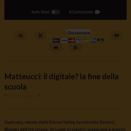
Auto Next
0 Comments
Matteucci: il digitale? la fine della
scuola
12 Dicembre 2022
0
Watch Later
ANDREA ZHOK: DAL WELFARE AL
Hanieh Tarkian, il rancor
WARFARE
23 Luglio 2026
Qualcuno, venuto dalla Silicon Valley, ha convinto Governi,
0
206
0
0
25 Luglio 2026
0
829
0
0
Ministri dell’istruzione, dirigenti scolastici, insegnanti e mondo