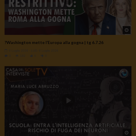
Wa
?Washington mette l’Europa alla gogna | tg 6.7.26
6 Luglio 2026
- LUD:
6 Luglio 2026
0
182
0
0
Wa